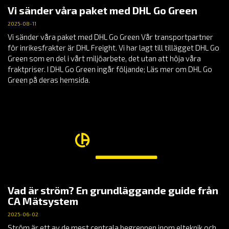
Vi sänder våra paket med DHL Go Green
2025-08-11
Vi sänder våra paket med DHL Go Green Vår transportpartner
för inrikesfrakter är DHL Freight. Vi har lagt till tillägget DHL Go
Green som en del i vårt miljöarbete, det utan att höja våra
fraktpriser. I DHL Go Green ingår följande; Läs mer om DHL Go
Green på deras hemsida.
Vad är ström? En grundläggande guide från
CA Mätsystem
2025-06-02
Ström är ett av de mest centrala begreppen inom elteknik och