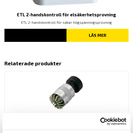
ETL 2-handskontroll för elsäkerhetsprovning
ETL 2-handskontroll för säker högspänningsprovning
LÄS MER
Relaterade produkter
Multi-Jaw Grip
Fixtur för dragtest av objekt med oregelbunden form och med
kapacitet upp till 500 N