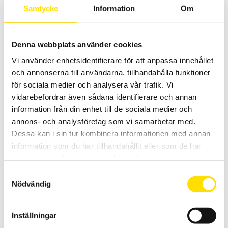
Samtycke
Information
Om
LÄS MER
Denna webbplats använder cookies
Vi använder enhetsidentifierare för att anpassa innehållet
och annonserna till användarna, tillhandahålla funktioner
för sociala medier och analysera vår trafik. Vi
vidarebefordrar även sådana identifierare och annan
information från din enhet till de sociala medier och
annons- och analysföretag som vi samarbetar med.
Mecmesin Cable Cam Grip
Dessa kan i sin tur kombinera informationen med annan
Mecmesin Cable Cam grip är en enkel fixtur för dragtest upp till 5 kN
information som du har tillhandahållit eller som de har
av bland annat kablar, kabelskor mm
samlat in när du har använt deras tjänster.
LÄS MER
Samtyckesval
Nödvändig
Inställningar