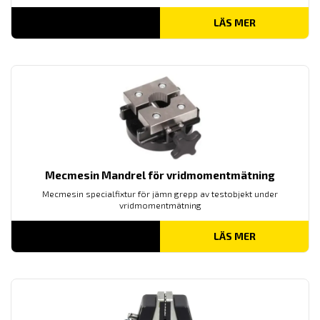
LÄS MER
Mecmesin Mandrel för vridmomentmätning
Mecmesin specialfixtur för jämn grepp av testobjekt under
vridmomentmätning
LÄS MER