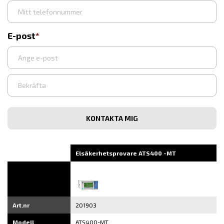
E-post
Ange
e-
post
Bekräfta
e-
post
Elsäkerhetsprovare ATS400 -MT
Art.nr
201903
Modell
ATS400-MT