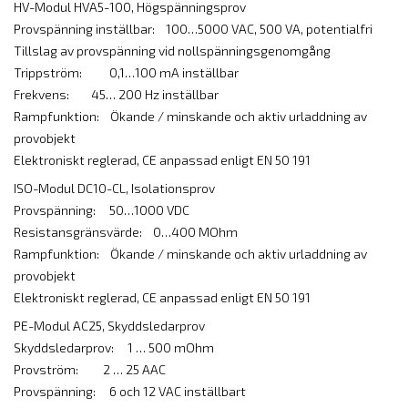
HV-Modul HVA5-100, Högspänningsprov
Provspänning inställbar: 100…5000 VAC, 500 VA, potentialfri
Tillslag av provspänning vid nollspänningsgenomgång
Trippström: 0,1…100 mA inställbar
Frekvens: 45… 200 Hz inställbar
Rampfunktion: Ökande / minskande och aktiv urladdning av
provobjekt
Elektroniskt reglerad, CE anpassad enligt EN 50 191
ISO-Modul DC10-CL, Isolationsprov
Provspänning: 50…1000 VDC
Resistansgränsvärde: 0…400 MOhm
Rampfunktion: Ökande / minskande och aktiv urladdning av
provobjekt
Elektroniskt reglerad, CE anpassad enligt EN 50 191
PE-Modul AC25, Skyddsledarprov
Skyddsledarprov: 1 … 500 mOhm
Provström: 2 … 25 AAC
Provspänning: 6 och 12 VAC inställbart