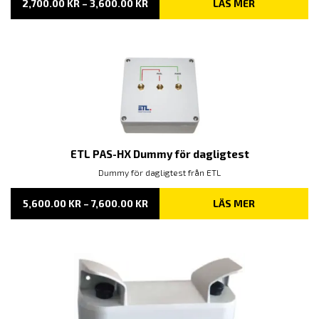
PRISINTERVALL:
2,700.00
KR
–
3,600.00
KR
LÄS MER
2,700.00 KR
TILL
3,600.00 KR
ETL PAS-HX Dummy för dagligtest
Dummy för dagligtest från ETL
PRISINTERVALL:
5,600.00
KR
–
7,600.00
KR
LÄS MER
5,600.00 KR
TILL
7,600.00 KR