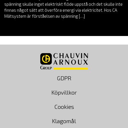
spänning skulle inget elektriskt flöde uppstå och det skulle inte
finnas något sätt att överföra energi via elektricitet. Hos CA
Mätsystem är förståelsen av spänning […]
GDPR
Köpvillkor
Cookies
Klagomål