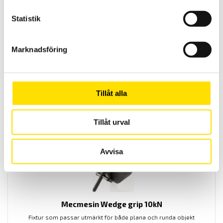
Statistik
Mecmesin Rotating Crimp Receptacle
Marknadsföring
Mecmesin Rotating Crimp kan enkelt justeras för dragtest av
kabelskor, krymphylsor och kablar med 8 olika storlek. Utformad
för mätningar enligt BS SG 178-1.
Tillåt alla
LÄS MER
Tillåt urval
Avvisa
Mecmesin Wedge grip 10kN
Fixtur som passar utmärkt för både plana och runda objekt