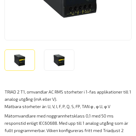
TRIAD 2 T1, omvandlar AC RMS storheter i 1-fas applikationer till 1
analog utgång (mA eller V).
Mätbara storheter är: U, V, I, F, P, Q, S, FP, TAN
φ
,
φ
U,
φ
V
Mätomvandlare med noggrannhetsklass 0,1 med 50 ms
responstid enligt IEC60688. Med upp till 1 analog utgång som är
fullt programmerbar. Vilken konfigureras fritt med Triadjust 2