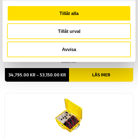
Tillåt alla
Tillåt urval
CA6240 & CA6255 µ-ohm mätare
Noggranna µ-ohm mätare för fält- och industribruk med upp till 0,1
Avvisa
µΩ upplösning och 10A kontinuerlig ström. CA6255 har även
temperaturkompensering med yttre temperaturgivare som
tillbehör.
PRISINTERVALL:
34,795.00
KR
–
53,150.00
KR
LÄS MER
34,795.00 KR
TILL
53,150.00 KR