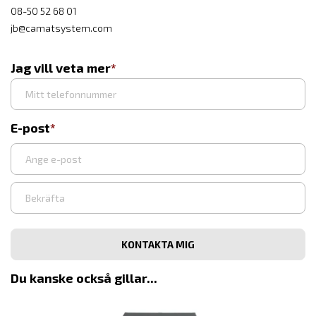
08-50 52 68 01
jb@camatsystem.com
Jag vill veta mer
E-post
Ange
e-
post
Bekräfta
e-
post
Du kanske också gillar...