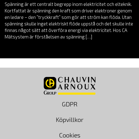
Spänning är ett centralt begrepp inom elektricitet och elteknik.
Kortfattat är spänning den kraft som driver elektroner genom
en ledare – den ”tryckkraft” som gör att ström kan flöda. Utan
spänning skulle inget elektriskt flöde uppstå och det skulle inte
finnas något sätt att överföra energi via elektricitet. Hos CA
Mätsystem är förståelsen av spänning […]
GDPR
Köpvillkor
Cookies