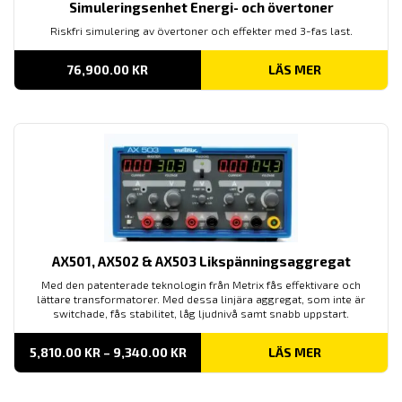
Simuleringsenhet Energi- och övertoner
Riskfri simulering av övertoner och effekter med 3-fas last.
76,900.00
KR
LÄS MER
AX501, AX502 & AX503 Likspänningsaggregat
Med den patenterade teknologin från Metrix fås effektivare och
lättare transformatorer. Med dessa linjära aggregat, som inte är
switchade, fås stabilitet, låg ljudnivå samt snabb uppstart.
PRISINTERVALL:
5,810.00
KR
–
9,340.00
KR
LÄS MER
5,810.00 KR
TILL
9,340.00 KR