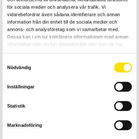
för sociala medier och analysera vår trafik. Vi
LÄS MER
vidarebefordrar även sådana identifierare och annan
information från din enhet till de sociala medier och
annons- och analysföretag som vi samarbetar med.
Dessa kan i sin tur kombinera informationen med annan
information som du har tillhandahållit eller som de har
samlat in när du har använt deras tjänster.
Samtyckesval
Nödvändig
CA6541 & CA6543 Isolationsprovare 50…1000 V
50...1000 V isolationsprovare med och utan minne, för fältbruk med
Inställningar
PI och DAR funktion. Mycket hög mätosäkerhet med mätområde upp
till 4 TΩ.
Statistik
16,950.00
KR
–
LÄS MER
PRISINTERVALL:
24,595.00
KR
16,950.00 KR
TILL
24,595.00 KR
Marknadsföring