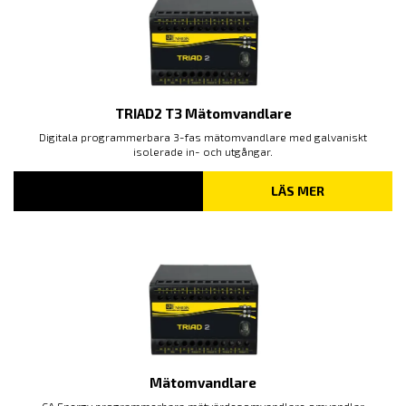
TRIAD2 T3 Mätomvandlare
Digitala programmerbara 3-fas mätomvandlare med galvaniskt
isolerade in- och utgångar.
LÄS MER
Mätomvandlare
CA Energy programmerbara mätvärdesomvandlare omvandlar