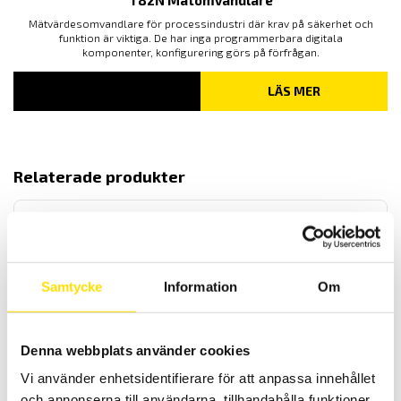
T82N Mätomvandlare
Mätvärdesomvandlare för processindustri där krav på säkerhet och
funktion är viktiga. De har inga programmerbara digitala
komponenter, konfigurering görs på förfrågan.
LÄS MER
Relaterade produkter
Samtycke
Information
Om
Reläer från AMRA och AMRA-MTI
Denna webbplats använder cookies
AMRA är en av de ledande tillverkarna av elektromekaniska reläer
till fast- och rullande järnvägsmaterial samt för
Vi använder enhetsidentifierare för att anpassa innehållet
transformatorstationer.
och annonserna till användarna, tillhandahålla funktioner