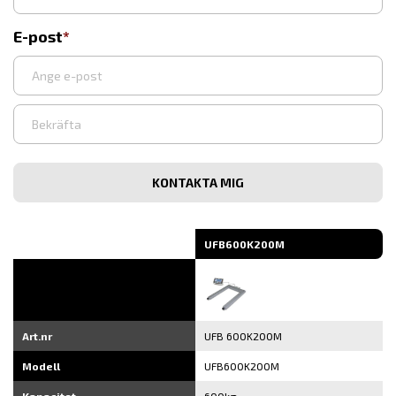
E-post
Ange
e-
post
Bekräfta
e-
post
UFB600K200M
Art.nr
UFB 600K200M
Modell
UFB600K200M