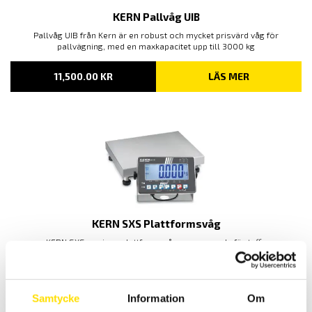
KERN Pallvåg UIB
Pallvåg UIB från Kern är en robust och mycket prisvärd våg för
pallvägning, med en maxkapacitet upp till 3000 kg
11,500.00
KR
LÄS MER
KERN SXS Plattformsvåg
KERN SXS-seriens plattformsvågar anpassade för tuffa
industrimiljöer med maxkapacitet upp till 300 kg.
15,600.00
KR
–
LÄS MER
PRISINTERVALL:
23,850.00
KR
Samtycke
Information
Om
15,600.00 KR
TILL