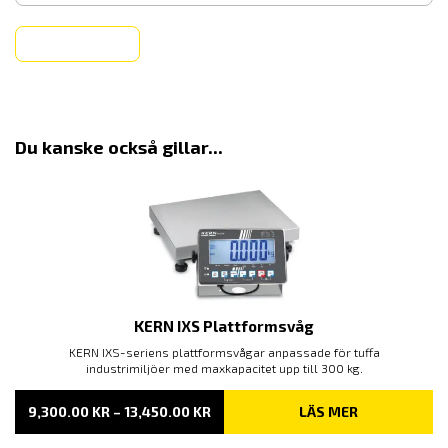
Köp
Du kanske också gillar...
KERN IXS Plattformsvåg
KERN IXS-seriens plattformsvågar anpassade för tuffa
industrimiljöer med maxkapacitet upp till 300 kg.
PRISINTERVALL:
9,300.00
KR
–
13,450.00
KR
LÄS MER
9,300.00 KR
TILL