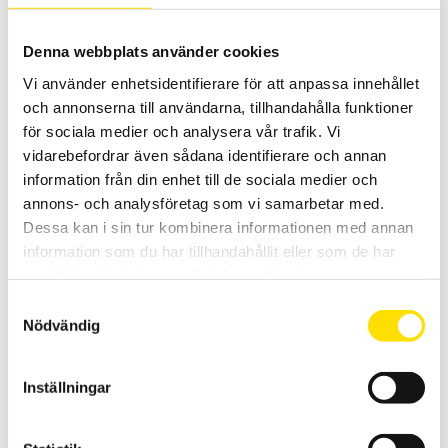
23,850.00 KR
Denna webbplats använder cookies
Relaterade produkter
Vi använder enhetsidentifierare för att anpassa innehållet
och annonserna till användarna, tillhandahålla funktioner
för sociala medier och analysera vår trafik. Vi
vidarebefordrar även sådana identifierare och annan
information från din enhet till de sociala medier och
annons- och analysföretag som vi samarbetar med.
Dessa kan i sin tur kombinera informationen med annan
KERN GAB-N Bordsvåg
information som du har tillhandahållit eller som de har
samlat in när du har använt deras tjänster.
Bordsvåg GAB-N från Kern är en praktisk och smidig våg för många
olika applikationer med maxkapacitet upp till 30 kg
Samtyckesval
Nödvändig
3,700.00
KR
LÄS MER
Inställningar