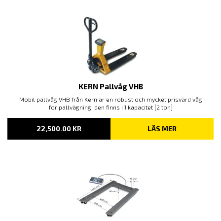
13,450.00 KR
KERN Pallvåg VHB
Mobil pallvåg VHB från Kern är en robust och mycket prisvärd våg
för pallvägning, den finns i 1 kapacitet [2 ton]
22,500.00
KR
LÄS MER