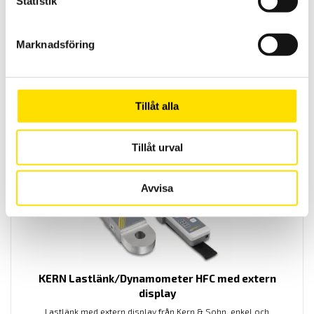
Statistik
Marknadsföring
KERN PNJ Precisionsvåg
Precisionsvågen PNJ från Kern är en praktisk och smidig våg för
många olika applikationer med maxkapacitet upp till 12 kg
Tillåt alla
PRISINTERVALL:
10,355.00
KR
–
11,300.00
KR
LÄS MER
10,355.00 KR
Tillåt urval
TILL
11,300.00 KR
Avvisa
KERN Lastlänk/Dynamometer HFC med extern
display
Lastlänk med extern display från Kern & Sohn, enkel och