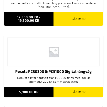
kostnadseffektiv lastlänk med hög precision. Finns i kapaciteter
[1ton, 3ton, 5ton, 10ton].
12,500.00
KR
–
LÄS MER
PRISINTERVALL:
19,500.00
KR
12,500.00 KR
TILL
19,500.00 KR
Pesola PCS0300 & PCS1000 Digitalhängvåg
Robust digital hängvåg från PESOLA, finns med 100 kg
alternativt 200 kg som maxkapacitet.
5,900.00
KR
LÄS MER