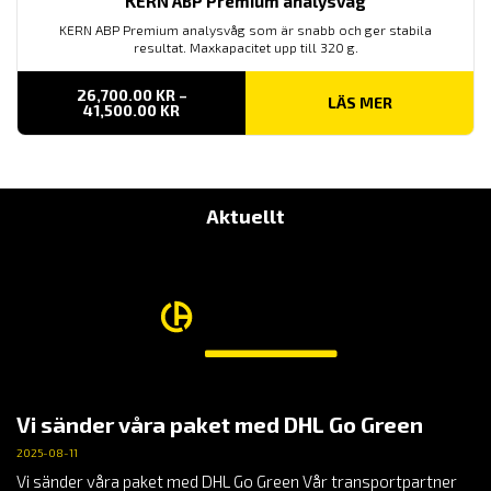
KERN ABP Premium analysvåg
KERN ABP Premium analysvåg som är snabb och ger stabila
resultat. Maxkapacitet upp till 320 g.
26,700.00
KR
–
LÄS MER
PRISINTERVALL:
41,500.00
KR
26,700.00 KR
TILL
41,500.00 KR
Aktuellt
Vi sänder våra paket med DHL Go Green
2025-08-11
Vi sänder våra paket med DHL Go Green Vår transportpartner