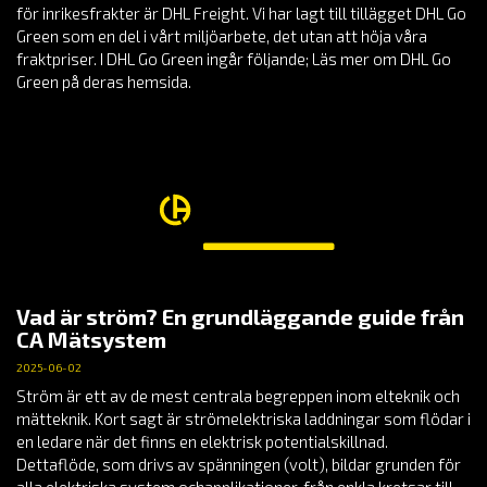
för inrikesfrakter är DHL Freight. Vi har lagt till tillägget DHL Go
Green som en del i vårt miljöarbete, det utan att höja våra
fraktpriser. I DHL Go Green ingår följande; Läs mer om DHL Go
Green på deras hemsida.
Vad är ström? En grundläggande guide från
CA Mätsystem
2025-06-02
Ström är ett av de mest centrala begreppen inom elteknik och
mätteknik. Kort sagt är strömelektriska laddningar som flödar i
en ledare när det finns en elektrisk potentialskillnad.
Dettaflöde, som drivs av spänningen (volt), bildar grunden för
alla elektriska system ochapplikationer, från enkla kretsar till