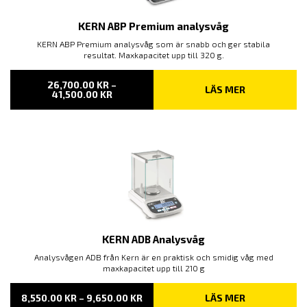
KERN ABP Premium analysvåg
KERN ABP Premium analysvåg som är snabb och ger stabila
resultat. Maxkapacitet upp till 320 g.
26,700.00
KR
–
LÄS MER
PRISINTERVALL:
41,500.00
KR
26,700.00 KR
TILL
41,500.00 KR
KERN ADB Analysvåg
Analysvågen ADB från Kern är en praktisk och smidig våg med
maxkapacitet upp till 210 g
PRISINTERVALL:
8,550.00
KR
–
9,650.00
KR
LÄS MER
8,550.00 KR