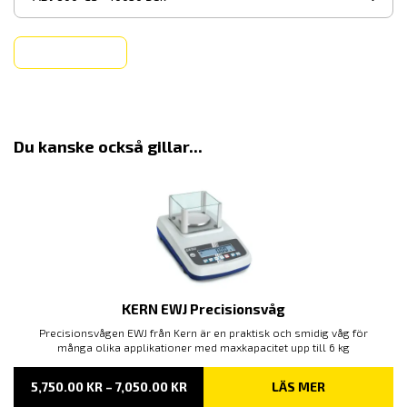
Köp
Du kanske också gillar...
KERN EWJ Precisionsvåg
Precisionsvågen EWJ från Kern är en praktisk och smidig våg för
många olika applikationer med maxkapacitet upp till 6 kg
PRISINTERVALL:
5,750.00
KR
–
7,050.00
KR
LÄS MER
5,750.00 KR