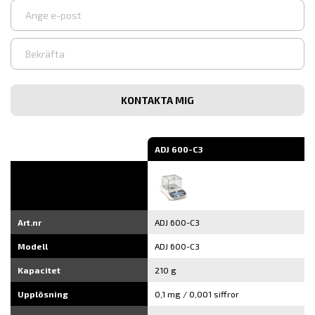
Ange
e-
post
Bekräfta
e-
post
ADJ 600-C3
Art.nr
ADJ 600-C3
Modell
ADJ 600-C3
Kapacitet
210 g
Upplösning
0,1 mg / 0,001 siffror