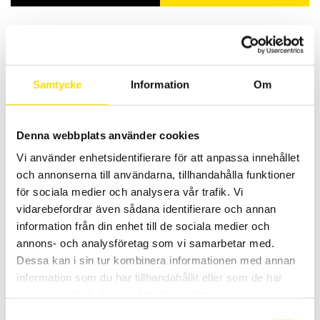
TILL
9,650.00 KR
Relaterade produkter
Samtycke
Information
Om
Denna webbplats använder cookies
Vi använder enhetsidentifierare för att anpassa innehållet
och annonserna till användarna, tillhandahålla funktioner
KERN MBD Babyvåg
för sociala medier och analysera vår trafik. Vi
KERN MBD är en babyvåg med modern design och lätt att använda
.
vidarebefordrar även sådana identifierare och annan
Vågens maxkapacitet är 15 kg.
information från din enhet till de sociala medier och
annons- och analysföretag som vi samarbetar med.
PRISINTERVALL:
1,190.00
KR
–
4,845.00
KR
LÄS MER
1,190.00 KR
Dessa kan i sin tur kombinera informationen med annan
TILL
4,845.00 KR
information som du har tillhandahållit eller som de har
samlat in när du har använt deras tjänster.
Samtyckesval