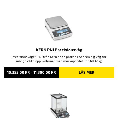
TILL
7,050.00 KR
KERN PNJ Precisionsvåg
Precisionsvågen PNJ från Kern är en praktisk och smidig våg för
många olika applikationer med maxkapacitet upp till 12 kg
PRISINTERVALL:
10,355.00
KR
–
11,300.00
KR
LÄS MER
10,355.00 KR
TILL
11,300.00 KR