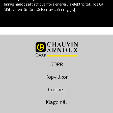
finnas något sätt att överföra energi via elektricitet. Hos CA
Mätsystem är förståelsen av spänning […]
GDPR
Köpvillkor
Cookies
Klagomål