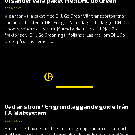
Vi sänder våra paket med DHL Go Green
2025-08-11
Vi sänder våra paket med DHL Go Green Vår transportpartner
för inrikesfrakter är DHL Freight. Vi har lagt till tillägget DHL Go
Green som en del i vårt miljöarbete, det utan att höja våra
fraktpriser. I DHL Go Green ingår följande; Läs mer om DHL Go
Green på deras hemsida.
Vad är ström? En grundläggande guide från
CA Mätsystem
2025-06-02
Ström är ett av de mest centrala begreppen inom elteknik och
mätteknik. Kort sagt är strömelektriska laddningar som flödar i