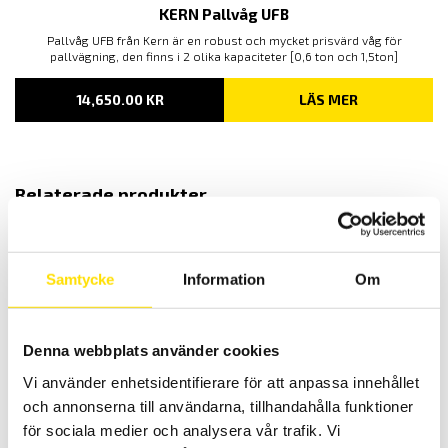
KERN Pallvåg UFB
Pallvåg UFB från Kern är en robust och mycket prisvärd våg för
pallvägning, den finns i 2 olika kapaciteter [0,6 ton och 1,5ton]
14,650.00
KR
LÄS MER
Relaterade produkter
Samtycke
Information
Om
Denna webbplats använder cookies
KERN MBC Babyvåg
Vi använder enhetsidentifierare för att anpassa innehållet
Babyvåg MBC från KERN har en ergonomisk vågskål och tillämpar
och annonserna till användarna, tillhandahålla funktioner
sig för vägning av nyfödda barn. Vågens maxkapacitet är 20 kg.
för sociala medier och analysera vår trafik. Vi