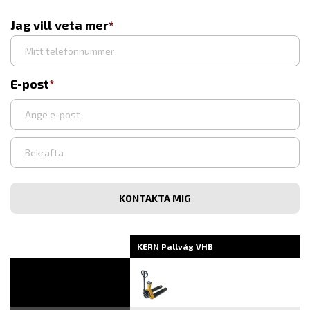
Jag vill veta mer
E-post
Ange
e-
post
Bekräfta
e-
post
KERN Pallvåg VHB