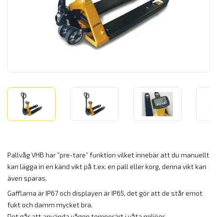
Pallvåg VHB har ”pre-tare” funktion vilket innebär att du manuellt
kan lägga in en känd vikt på t.ex. en pall eller korg, denna vikt kan
även sparas.
Gafflarna är IP67 och displayen är IP65, det gör att de står emot
fukt och damm mycket bra.
Det går att använda vågen temporärt i våta miljöer.