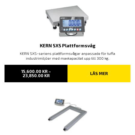
KERN SXS Plattformsvåg
KERN SXS-seriens plattformsvågar anpassade för tuffa
industrimiljöer med maxkapacitet upp till 300 kg.
15,600.00
KR
–
LÄS MER
PRISINTERVALL:
23,850.00
KR
15,600.00 KR
TILL
23,850.00 KR