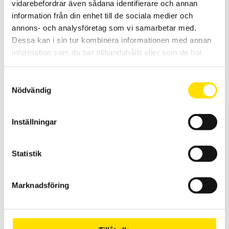
vidarebefordrar även sådana identifierare och annan
PRISINTERVALL:
4,400.00
KR
–
4,880.00
KR
LÄS MER
4,400.00 KR
information från din enhet till de sociala medier och
TILL
4,880.00 KR
annons- och analysföretag som vi samarbetar med.
Dessa kan i sin tur kombinera informationen med annan
information som du har tillhandahållit eller som de har
samlat in när du har använt deras tjänster.
Samtyckesval
Nödvändig
KERN WTB Bordsvåg
Inställningar
Bordsvågen WTB från Kern är en kompakt och smidig våg med en
maxkapacitet upp till 30 kg
Statistik
3,350.00
KR
LÄS MER
Marknadsföring