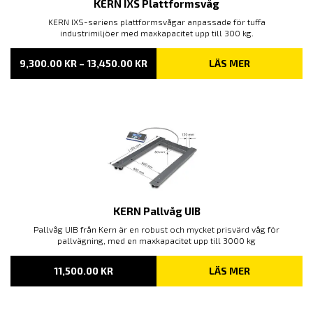
KERN IXS Plattformsvåg
KERN IXS-seriens plattformsvågar anpassade för tuffa
industrimiljöer med maxkapacitet upp till 300 kg.
PRISINTERVALL:
9,300.00
KR
–
13,450.00
KR
LÄS MER
9,300.00 KR
TILL
13,450.00 KR
KERN Pallvåg UIB
Pallvåg UIB från Kern är en robust och mycket prisvärd våg för
pallvägning, med en maxkapacitet upp till 3000 kg
11,500.00
KR
LÄS MER