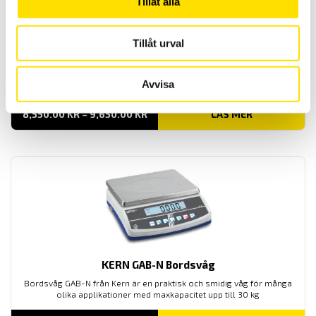
Tillåt alla
Tillåt urval
KERN ADB Analysvåg
Analysvågen ADB från Kern är en praktisk och smidig våg med
Avvisa
maxkapacitet upp till 210 g
PRISINTERVALL:
8,550.00
KR
–
9,650.00
KR
LÄS MER
8,550.00 KR
TILL
9,650.00 KR
KERN GAB-N Bordsvåg
Bordsvåg GAB-N från Kern är en praktisk och smidig våg för många
olika applikationer med maxkapacitet upp till 30 kg