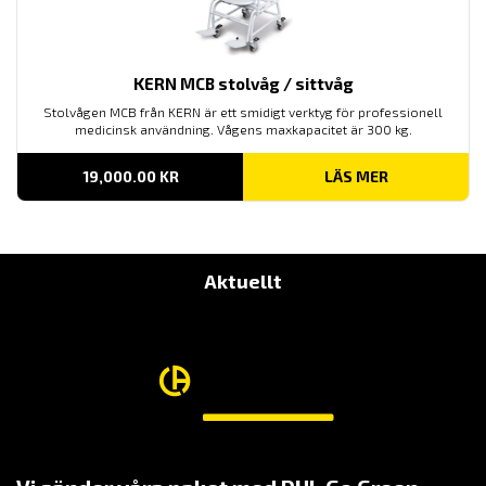
KERN MCB stolvåg / sittvåg
Stolvågen MCB från KERN är ett smidigt verktyg för professionell
medicinsk användning. Vågens maxkapacitet är 300 kg.
19,000.00
KR
LÄS MER
Aktuellt