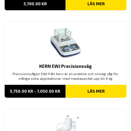
3,700.00
KR
LÄS MER
KERN EWJ Precisionsvåg
Precisionsvågen EWJ från Kern är en praktisk och smidig våg för
många olika applikationer med maxkapacitet upp till 6 kg
PRISINTERVALL:
5,750.00
KR
–
7,050.00
KR
LÄS MER
5,750.00 KR
TILL
7,050.00 KR