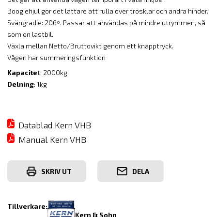
Boogiehjul gör det lättare att rulla över trösklar och andra hinder.
Svängradie: 206º. Passar att användas på mindre utrymmen, så
som en lastbil.
Växla mellan Netto/Bruttovikt genom ett knapptryck.
Vågen har summeringsfunktion
Kapacite
t: 2000kg
Delning
: 1kg
Datablad Kern VHB
Manual Kern VHB
SKRIV UT
DELA
Tillverkare:
Kern & Sohn