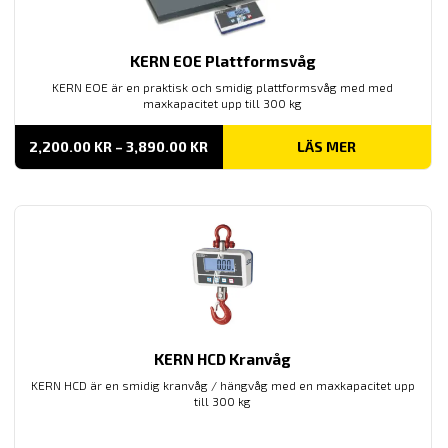
KERN EOE Plattformsvåg
KERN EOE är en praktisk och smidig plattformsvåg med med
maxkapacitet upp till 300 kg
PRISINTERVALL:
2,200.00
KR
–
3,890.00
KR
LÄS MER
2,200.00 KR
TILL
3,890.00 KR
KERN HCD Kranvåg
KERN HCD är en smidig kranvåg / hängvåg med en maxkapacitet upp
till 300 kg