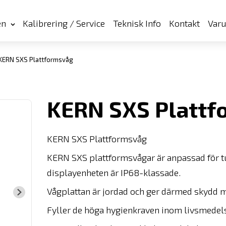
en
Kalibrering / Service
Teknisk Info
Kontakt
Var
KERN SXS Plattformsvåg
KERN SXS Plattf
KERN SXS Plattformsvåg
KERN SXS plattformsvågar är anpassad för tu
displayenheten är IP68-klassade.
Vågplattan är jordad och ger därmed skydd m
Fyller de höga hygienkraven inom livsmedels