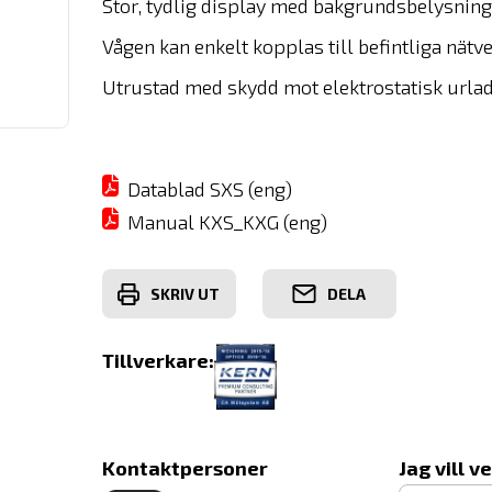
Stor, tydlig display med bakgrundsbelysning
Vågen kan enkelt kopplas till befintliga nätv
Utrustad med skydd mot elektrostatisk urla
Datablad SXS (eng)
Manual KXS_KXG (eng)
SKRIV UT
DELA
Tillverkare:
Kontaktpersoner
Jag vill v