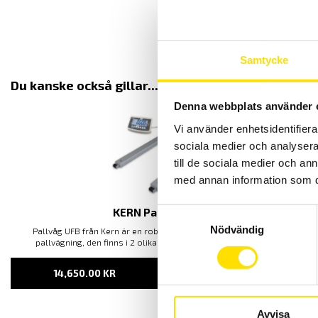
SXS
Samtycke
Du kanske också gillar...
Denna webbplats använder 
Vi använder enhetsidentifierar
sociala medier och analysera 
till de sociala medier och a
med annan information som du 
KERN Pallvåg UFB
Samtyckesval
Nödvändig
Pallvåg UFB från Kern är en robust och mycket prisvärd våg för
pallvägning, den finns i 2 olika kapaciteter [0,6 ton och 1,5ton]
14,650.00
KR
LÄS MER
Avvisa