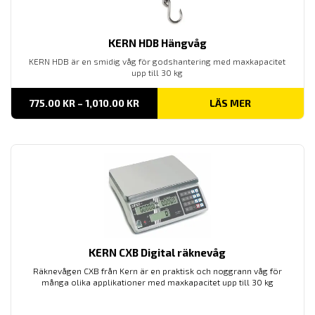
KERN HDB Hängvåg
KERN HDB är en smidig våg för godshantering med maxkapacitet
upp till 30 kg
PRISINTERVALL:
775.00
KR
–
1,010.00
KR
LÄS MER
775.00 KR
TILL
1,010.00 KR
KERN CXB Digital räknevåg
Räknevågen CXB från Kern är en praktisk och noggrann våg för
många olika applikationer med maxkapacitet upp till 30 kg