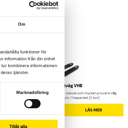
Köp
Om
andahålla funktioner för
n information från din enhet
 tur kombinera informationen
deras tjänster.
KERN Pallvåg VHB
Marknadsföring
Mobil pallvåg VHB från Kern är en robust och mycket prisvärd våg
för pallvägning, den finns i 1 kapacitet [2 ton]
22,500.00
KR
LÄS MER
Tillåt alla