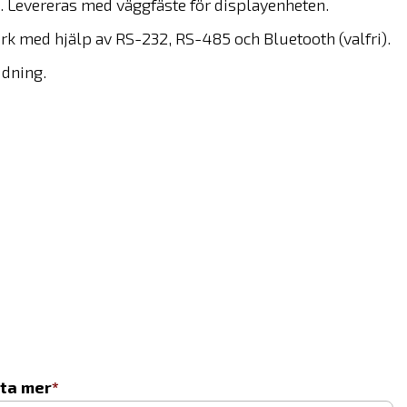
. Levereras med väggfäste för displayenheten.
erk med hjälp av RS-232, RS-485 och Bluetooth (valfri).
ddning.
eta mer