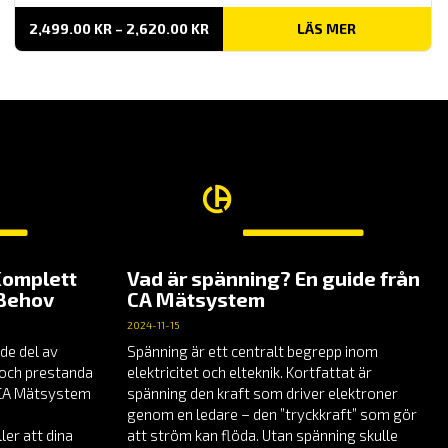
PRISINTERVALL:
2,499.00
KR
–
2,620.00
KR
LÄS MER
2,499.00 KR
TILL
2,620.00 KR
Komplett
Vad är spänning? En guide från
 Behov
CA Mätsystem
2024-11-15
de del av
Spänning är ett centralt begrepp inom
t och prestanda
elektricitet och elteknik. Kortfattat är
å CA Mätsystem
spänning den kraft som driver elektroner
genom en ledare – den ”tryckkraft” som gör
er att dina
att ström kan flöda. Utan spänning skulle