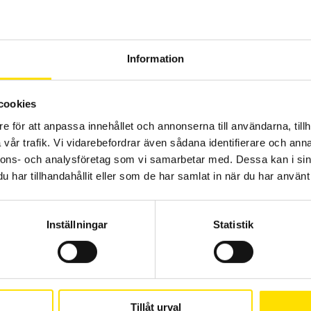
 100K-2LM - 23850 Sek
Information
cookies
e för att anpassa innehållet och annonserna till användarna, tillh
vår trafik. Vi vidarebefordrar även sådana identifierare och anna
nnons- och analysföretag som vi samarbetar med. Dessa kan i sin
har tillhandahållit eller som de har samlat in när du har använt 
KERN IXS Plattformsvåg
Inställningar
Statistik
KERN IXS-seriens plattformsvågar anpassade för tuffa
industrimiljöer med maxkapacitet upp till 300 kg.
PRISINTERVALL:
9,300.00
KR
–
13,450.00
KR
LÄS MER
9,300.00 KR
TILL
13,450.00 KR
Tillåt urval