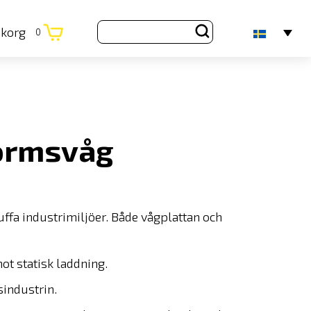
ukorg
0
ormsvåg
ffa industrimiljöer. Både vågplattan och
ot statisk laddning.
industrin.