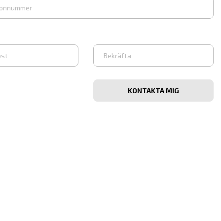
Bekräfta
e-
post