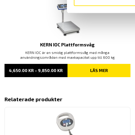
KERN IOC Plattformsvåg
KERN IOC är en smidig plattformsvåg med många
användningsområden med maxkapacitet upp till 600 kg
PRISINTERVALL:
4,650.00
KR
–
9,850.00
KR
LÄS MER
4,650.00 KR
TILL
9,850.00 KR
Relaterade produkter