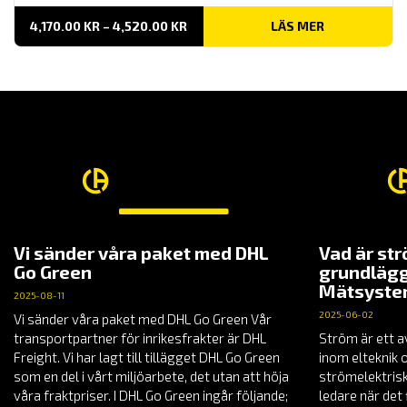
PRISINTERVALL:
4,170.00
KR
–
4,520.00
KR
LÄS MER
4,170.00 KR
TILL
4,520.00 KR
Vi sänder våra paket med DHL
Vad är st
Go Green
grundlägg
Mätsyst
2025-08-11
2025-06-02
Vi sänder våra paket med DHL Go Green Vår
transportpartner för inrikesfrakter är DHL
Ström är ett a
Freight. Vi har lagt till tillägget DHL Go Green
inom elteknik 
som en del i vårt miljöarbete, det utan att höja
strömelektrisk
våra fraktpriser. I DHL Go Green ingår följande;
ledare när det 