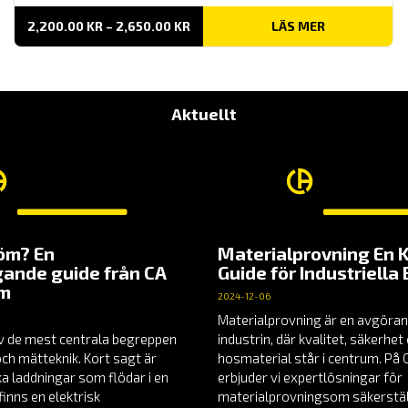
PRISINTERVALL:
2,200.00
KR
–
2,650.00
KR
LÄS MER
2,200.00 KR
TILL
2,650.00 KR
Aktuellt
röm? En
Materialprovning En 
ande guide från CA
Guide för Industriella
em
2024-12-06
Materialprovning är en avgöran
v de mest centrala begreppen
industrin, där kvalitet, säkerhe
och mätteknik. Kort sagt är
hosmaterial står i centrum. P
a laddningar som flödar i en
erbjuder vi expertlösningar för
finns en elektrisk
materialprovningsom säkerställ