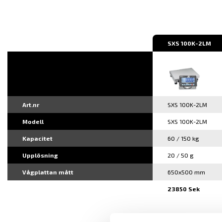
SXS 100K-2LM
Art.nr
SXS 100K-2LM
Modell
SXS 100K-2LM
Kapacitet
60 / 150 kg
Upplösning
20 / 50 g
Vågplattan mått
650x500 mm
23850 Sek