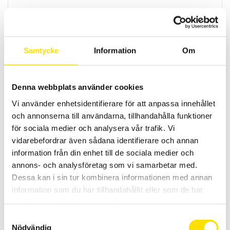
AX501, AX502 & AX503 Likspänningsaggregat
Med den patenterade teknologin från Metrix fås effektivare och
lättare transformatorer. Med dessa linjära aggregat, som inte är
switchade, fås stabilitet, låg ljudnivå samt snabb uppstart.
Samtycke
Information
Om
PRISINTERVALL:
5,810.00
KR
–
9,340.00
KR
LÄS MER
5,810.00 KR
TILL
9,340.00 KR
Denna webbplats använder cookies
Vi använder enhetsidentifierare för att anpassa innehållet
och annonserna till användarna, tillhandahålla funktioner
för sociala medier och analysera vår trafik. Vi
vidarebefordrar även sådana identifierare och annan
information från din enhet till de sociala medier och
annons- och analysföretag som vi samarbetar med.
CA6116N & CA6117 Installationstestare
Dessa kan i sin tur kombinera informationen med annan
Installationstestare med svenska menyer och svensk mjukvara för
information som du har tillhandahållit eller som de har
enkel rapportgenerering även till excel. Med färgskärm som har
samlat in när du har använt deras tjänster.
grafisk inkopplingsanvisning. Med spänningsfallsmätning och
inbyggd säkringstabell samt mätning på elbilsladdstationer med
Samtyckesval
adapter CA6652. Dokumentation enligt SS 436 40 00 utgåva 3.
Nödvändig