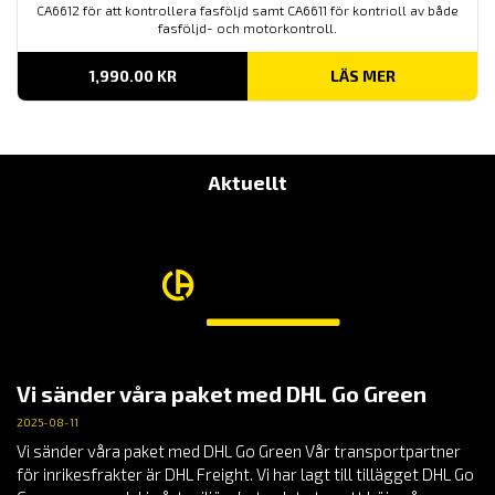
CA6612 för att kontrollera fasföljd samt CA6611 för kontrioll av både
fasföljd- och motorkontroll.
1,990.00
KR
LÄS MER
Aktuellt
Vi sänder våra paket med DHL Go Green
2025-08-11
Vi sänder våra paket med DHL Go Green Vår transportpartner
för inrikesfrakter är DHL Freight. Vi har lagt till tillägget DHL Go