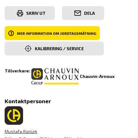
SKRIV UT
DELA
I
MER INFORMATION OM JORDTAGSMÄTNING
KALIBRERING / SERVICE
Tillverkare:
Chauvin-Arnoux
Kontaktpersoner
Mustafa Alptürk