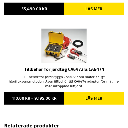
55,490.00
KR
LÄS MER
Tillbehör för jordtag CA6472 & CA6474
Tillbehör för jordbrygga CA6472 som mäter enligt
högfrekvensmetoden. Även tillbehör till CA6474 adapter för mätning
med inkopplad luftjord.
PRISINTERVALL:
110.00
KR
–
9,195.00
KR
LÄS MER
110.00 KR
TILL
9,195.00 KR
Relaterade produkter