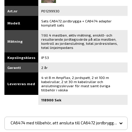
Art.nr
P01299930
Sats CA6472 jordbrygga + CA6474 adapter
Modell
komplett sats
1 till 4 mastben, aktiv mätning, enskilt- och
resulterande jordtagsvärde på alla mastben,
Mätning
kontroll av jordanslutning, total jordresistans,
total linjeimpedans
Kapslingsklass
IP 53
Garanti
2 år
4 st 8 m AmpFlex, 2 jordspett, 2 st 100 m
kabelrullar, 2 st 30 m kabelrullar och
Levereras med
anslutningsskruvar för mast samt övriga
tillbehör i väska
118900 Sek
▾
CA6474 med tillbehör, att ansluta till CA6472 jordbrygga - 97900 Sek