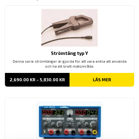
Strömtång typ Y
Denna serie strömtänger är gjorda för att vara enkla att använda
och ha ett brett mätområde.
PRISINTERVALL:
2,690.00
KR
–
5,830.00
KR
LÄS MER
2,690.00 KR
TILL
5,830.00 KR