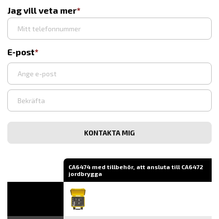
Jag vill veta mer
E-post
Ange
e-
post
Bekräfta
e-
post
CA6474 med tillbehör, att ansluta till CA6472
jordbrygga