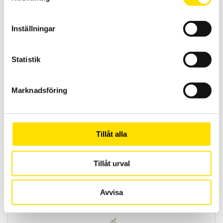
21,595.00
KR
–
LÄS MER
PRISINTERVALL:
29,900.00
KR
21,595.00 KR
Inställningar
TILL
29,900.00 KR
Statistik
Marknadsföring
Reläer från AMRA och AMRA-MTI
Tillåt alla
AMRA är en av de ledande tillverkarna av elektromekaniska reläer
till fast- och rullande järnvägsmaterial samt för
transformatorstationer.
Tillåt urval
LÄS MER
Avvisa