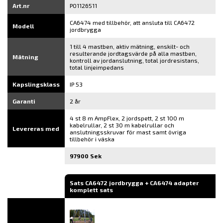
Art.nr
P01126511
CA6474 med tillbehör, att ansluta till CA6472
Modell
jordbrygga
1 till 4 mastben, aktiv mätning, enskilt- och
resulterande jordtagsvärde på alla mastben,
Mätning
kontroll av jordanslutning, total jordresistans,
total linjeimpedans
Kapslingsklass
IP 53
Garanti
2 år
4 st 8 m AmpFlex, 2 jordspett, 2 st 100 m
kabelrullar, 2 st 30 m kabelrullar och
Levereras med
anslutningsskruvar för mast samt övriga
tillbehör i väska
97900 Sek
Sats CA6472 jordbrygga + CA6474 adapter
komplett sats