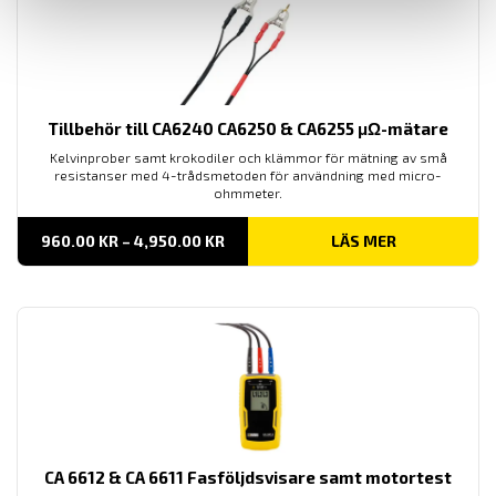
Tillbehör till CA6240 CA6250 & CA6255 μΩ-mätare
Kelvinprober samt krokodiler och klämmor för mätning av små
resistanser med 4-trådsmetoden för användning med micro-
ohmmeter.
PRISINTERVALL:
960.00
KR
–
4,950.00
KR
LÄS MER
960.00 KR
TILL
4,950.00 KR
CA 6612 & CA 6611 Fasföljdsvisare samt motortest