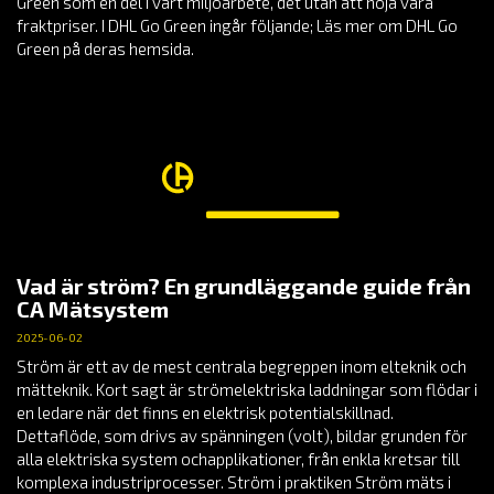
Green som en del i vårt miljöarbete, det utan att höja våra
fraktpriser. I DHL Go Green ingår följande; Läs mer om DHL Go
Green på deras hemsida.
Vad är ström? En grundläggande guide från
CA Mätsystem
2025-06-02
Ström är ett av de mest centrala begreppen inom elteknik och
mätteknik. Kort sagt är strömelektriska laddningar som flödar i
en ledare när det finns en elektrisk potentialskillnad.
Dettaflöde, som drivs av spänningen (volt), bildar grunden för
alla elektriska system ochapplikationer, från enkla kretsar till
komplexa industriprocesser. Ström i praktiken Ström mäts i