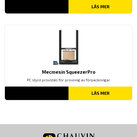
LÄS MER
Mecmesin SqueezerPro
PC styrd provställ för provning av förpackningar
LÄS MER