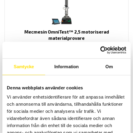
Mecmesin OmniTest™ 2,5 motoriserad
materialprovare
PC styrd provställ/dragprovare för material och produktprovning
från Mecmesin med kapaciteter från 2,5 N upp till 2500 N
LÄS MER
Samtycke
Information
Om
Denna webbplats använder cookies
Vi använder enhetsidentifierare för att anpassa innehållet
och annonserna till användarna, tillhandahålla funktioner
för sociala medier och analysera vår trafik. Vi
vidarebefordrar även sådana identifierare och annan
information från din enhet till de sociala medier och
Mecmesin OmniTest™ 5,0 motoriserad
annons- och analysföretag som vi samarbetar med.