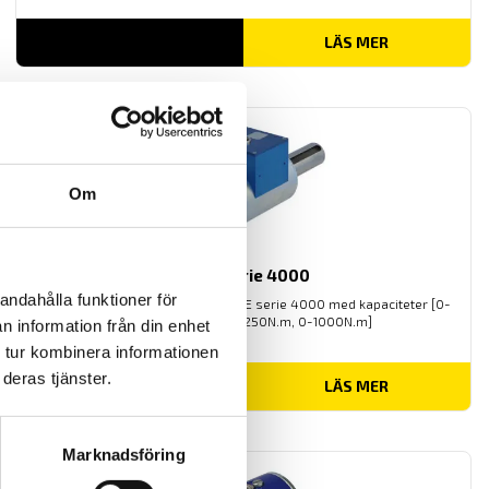
LÄS MER
Om
NCTE Serie 4000
andahålla funktioner för
Roterande vridmomentgivare NCTE serie 4000 med kapaciteter [0-
50N.m, 0-100N.m, 0-250N.m, 0-1000N.m]
n information från din enhet
 tur kombinera informationen
deras tjänster.
Prisintervall:
26,550.00
kr
–
44,650.00
kr
LÄS MER
26,550.00 kr
till
44,650.00 kr
Marknadsföring