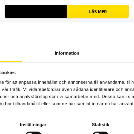
LÄS MER
Information
cookies
NCTE Serie 2300
e för att anpassa innehållet och annonserna till användarna, tillh
Roterande vridmomentgivare NCTE serie 2300 rund axel med
kilspår finns med flertal olika kapaciteter [2,5N.m, 5N.m, 10N.m,
vår trafik. Vi vidarebefordrar även sådana identifierare och anna
20N.m, 50N.m, 100N.m,].
nnons- och analysföretag som vi samarbetar med. Dessa kan i sin
har tillhandahållit eller som de har samlat in när du har använt 
LÄS MER
Inställningar
Statistik