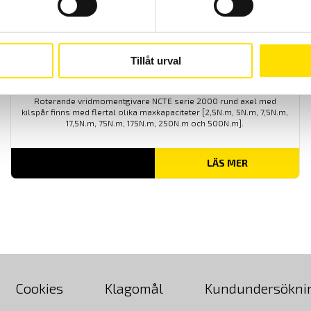
Tillåt urval
NCTE Serie 2000 rund axel med kilspår
Roterande vridmomentgivare NCTE serie 2000 rund axel med
kilspår finns med flertal olika maxkapaciteter [2,5N.m, 5N.m, 7,5N.m,
17,5N.m, 75N.m, 175N.m, 250N.m och 500N.m].
LÄS MER
Cookies
Klagomål
Kundundersökni