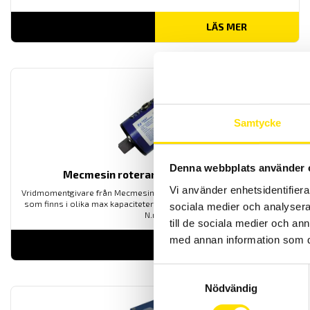
LÄS MER
Samtycke
Denna webbplats använder 
Mecmesin roterande momentgivare
Vi använder enhetsidentifierar
Vridmomentgivare från Mecmesin för mätning av dynamisk moment
som finns i olika max kapaciteter [2 N.m, 6 N.m, 15 N.m, 60 N.m, 150
sociala medier och analysera 
N.m].
till de sociala medier och a
med annan information som du 
LÄS MER
Samtyckesval
Nödvändig