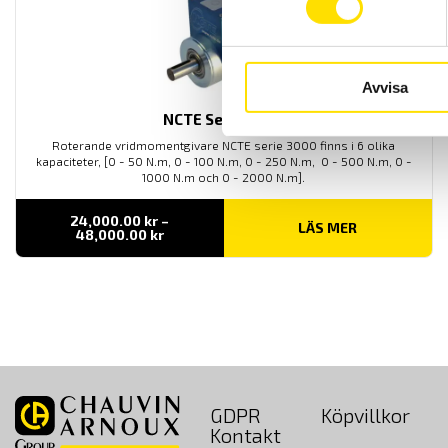
Avvisa
NCTE Serie 3000
Roterande vridmomentgivare NCTE serie 3000 finns i 6 olika
kapaciteter, [0 - 50 N.m, 0 - 100 N.m, 0 - 250 N.m, 0 - 500 N.m, 0 -
1000 N.m och 0 - 2000 N.m].
24,000.00
kr
–
LÄS MER
Prisintervall:
48,000.00
kr
24,000.00 kr
till
48,000.00 kr
GDPR
Köpvillkor
Kontakt