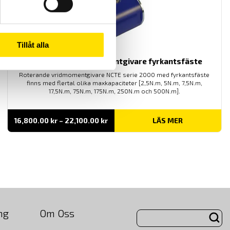
Tillåt alla
NCTE Serie 2000 momentgivare fyrkantsfäste
Roterande vridmomentgivare NCTE serie 2000 med fyrkantsfäste
finns med flertal olika maxkapaciteter [2,5N.m, 5N.m, 7,5N.m,
17,5N.m, 75N.m, 175N.m, 250N.m och 500N.m].
Prisintervall:
16,800.00
kr
–
22,100.00
kr
LÄS MER
16,800.00 kr
till
22,100.00 kr
ng
Om Oss