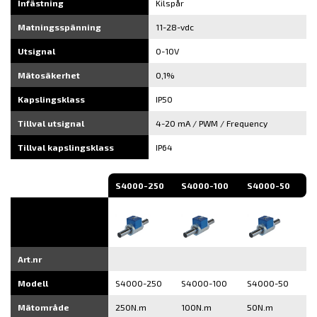
Infästning
Kilspår
Matningsspänning
11-28-vdc
Utsignal
0-10V
Mätosäkerhet
0,1%
Kapslingsklass
IP50
Tillval utsignal
4-20 mA / PWM / Frequency
Tillval kapslingsklass
IP64
S4000-250
S4000-100
S4000-50
Art.nr
Modell
S4000-250
S4000-100
S4000-50
Mätområde
250N.m
100N.m
50N.m