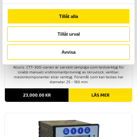
Tillåt alla
Tillåt urval
Avvisa
Alluris Digital momentmätare CTT300 2 till 10 N.m
Alluris CTT-300-serien är särskilt lämpliga som testverktyg för
snabb manuell vridmomentprovning av skruvlock, ventiler,
maskinkomponenter eller verktyg. Föremål som kan testas har
diameter 25 - 180 mm
23,000.00
KR
LÄS MER