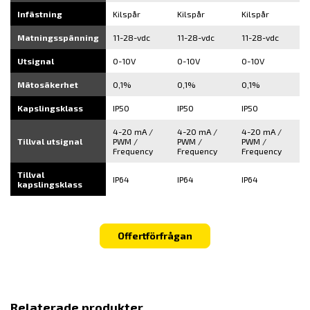
Infästning
Kilspår
Kilspår
Kilspår
Matningsspänning
11-28-vdc
11-28-vdc
11-28-vdc
Utsignal
0-10V
0-10V
0-10V
Mätosäkerhet
0,1%
0,1%
0,1%
Kapslingsklass
IP50
IP50
IP50
4-20 mA /
4-20 mA /
4-20 mA /
Tillval utsignal
PWM /
PWM /
PWM /
Frequency
Frequency
Frequency
Tillval
IP64
IP64
IP64
kapslingsklass
Offertförfrågan
Relaterade produkter