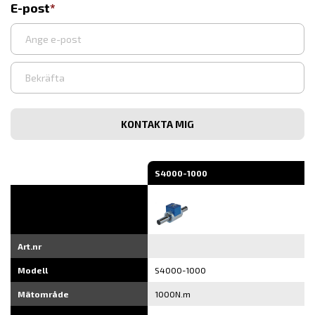
E-post
Ange
e-
post
Bekräfta
e-
post
S4000-1000
Art.nr
Modell
S4000-1000
Mätområde
1000N.m