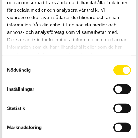
och annonserna till användarna, tillhandahålla funktioner
för sociala medier och analysera vår trafik. Vi
Sauter Statisk momentgivare DC-Y2
vidarebefordrar även sådana identifierare och annan
Statisk momentgivare med hög noggrannhet.
information från din enhet till de sociala medier och
annons- och analysföretag som vi samarbetar med.
5,800.00
KR
LÄS MER
Dessa kan i sin tur kombinera informationen med annan
information som du har tillhandahållit eller som de har
samlat in när du har använt deras tjänster.
Samtyckesval
Nödvändig
Inställningar
Mecmesin ST Statiskmomentgivare låg moment
Statistik
Momentgivare Static Torque (ST) för låg moment med kapaciteter
från 50 mN.m till 2 N.m, används med SMART-kontakt för anslutning
till AFG och AFTI.
Marknadsföring
LÄS MER