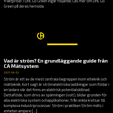
fraktpriser. I DHL Go Green ingår följande; Läs mer om DHL Go
Green på deras hemsida.
Vad är ström? En grundläggande guide från
CA Mätsystem
2025-06-02
Ström är ett av de mest centrala begreppen inom elteknik och
mätteknik. Kort sagt är strömelektriska laddningar som flödar i
en ledare när det finns en elektrisk potentialskillnad.
Dettaflöde, som drivs av spänningen (volt), bildar grunden för
alla elektriska system ochapplikationer, från enkla kretsar till
komplexa industriprocesser. Ström i praktiken Ström mäts i
enheten ampere […]