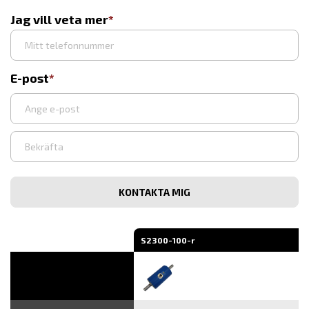
Jag vill veta mer
E-post
Ange
e-
post
Bekräfta
e-
post
S2300-100-r