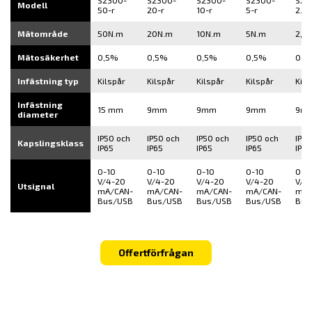
S2300-
S2300-
S2300-
S2300-
S23
Modell
50-r
20-r
10-r
5-r
2.5-
Mätområde
50N.m
20N.m
10N.m
5N.m
2,5
Mätosäkerhet
0,5%
0,5%
0,5%
0,5%
0,5
Infästning typ
Kilspår
Kilspår
Kilspår
Kilspår
Kils
Infästning
15 mm
9mm
9mm
9mm
9m
diameter
IP50 och
IP50 och
IP50 och
IP50 och
IP50
Kapslingsklass
IP65
IP65
IP65
IP65
IP65
0-10
0-10
0-10
0-10
0-1
V/4-20
V/4-20
V/4-20
V/4-20
V/4
Utsignal
mA/CAN-
mA/CAN-
mA/CAN-
mA/CAN-
mA/
Bus/USB
Bus/USB
Bus/USB
Bus/USB
Bus
Offertförfrågan