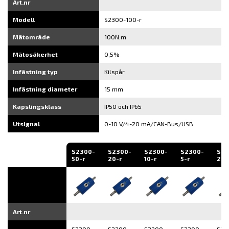
Art.nr
Modell
S2300-100-r
Mätområde
100N.m
Mätosäkerhet
0,5%
Infästning typ
Kilspår
Infästning diameter
15 mm
Kapslingsklass
IP50 och IP65
Utsignal
0-10 V/4-20 mA/CAN-Bus/USB
S2300-
S2300-
S2300-
S2300-
S23
50-r
20-r
10-r
5-r
2.5-
Art.nr