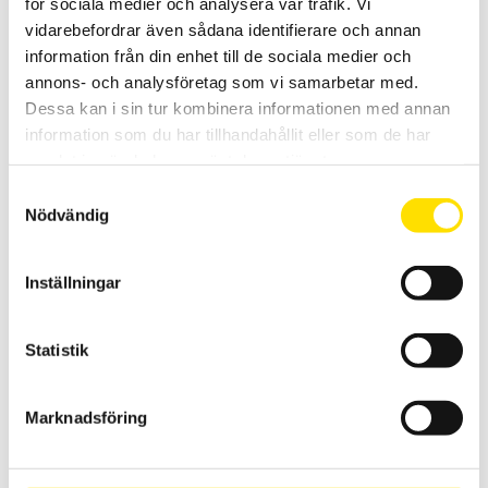
för sociala medier och analysera vår trafik. Vi
Alluris provställ TTT-922 0 till 50 Nm för
momentnycklar och mejslar
vidarebefordrar även sådana identifierare och annan
information från din enhet till de sociala medier och
Alluris TTT-922C5 är ett provställ för skiftnycklar och skruvmejslar
Den smidiga spännanordningen möjliggör justeringar i X-,Y- och Z-
annons- och analysföretag som vi samarbetar med.
riktning i förhållande till momentnyckeln
Dessa kan i sin tur kombinera informationen med annan
information som du har tillhandahållit eller som de har
LÄS MER
samlat in när du har använt deras tjänster.
Samtyckesval
Nödvändig
Inställningar
Statistik
Alluris provställ TTT-920 0 till 50 Nm för
momentnycklar
Marknadsföring
Alluris TTT-920C5 är ett horisontellt provställ för momentnycklar
LÄS MER