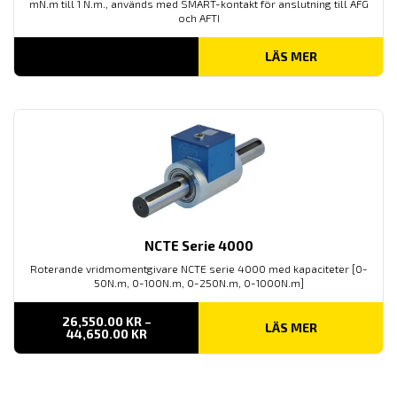
mN.m till 1 N.m., används med SMART-kontakt för anslutning till AFG
och AFTI
LÄS MER
NCTE Serie 4000
Roterande vridmomentgivare NCTE serie 4000 med kapaciteter [0-
50N.m, 0-100N.m, 0-250N.m, 0-1000N.m]
26,550.00
KR
–
LÄS MER
PRISINTERVALL:
44,650.00
KR
26,550.00 KR
TILL
44,650.00 KR