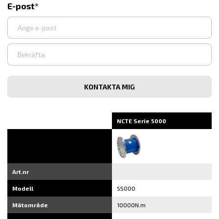
E-post
Ange
e-
post
Bekräfta
e-
post
NCTE Serie 5000
Art.nr
Modell
S5000
Mätområde
10000N.m