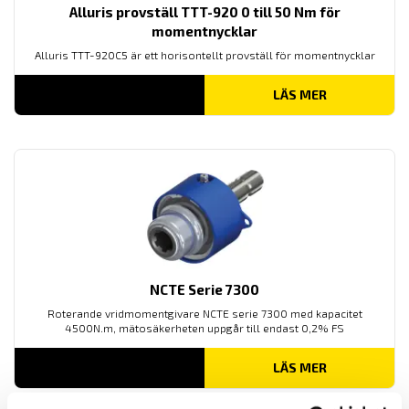
Alluris provställ TTT-920 0 till 50 Nm för
momentnycklar
Alluris TTT-920C5 är ett horisontellt provställ för momentnycklar
LÄS MER
NCTE Serie 7300
Roterande vridmomentgivare NCTE serie 7300 med kapacitet
4500N.m, mätosäkerheten uppgår till endast 0,2% FS
LÄS MER