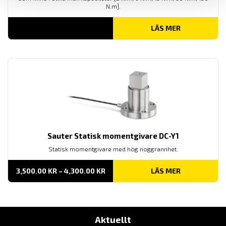
N.m].
LÄS MER
Sauter Statisk momentgivare DC-Y1
Statisk momentgivare med hög noggrannhet.
PRISINTERVALL:
3,500.00
KR
–
4,300.00
KR
LÄS MER
3,500.00 KR
TILL
4,300.00 KR
Aktuellt