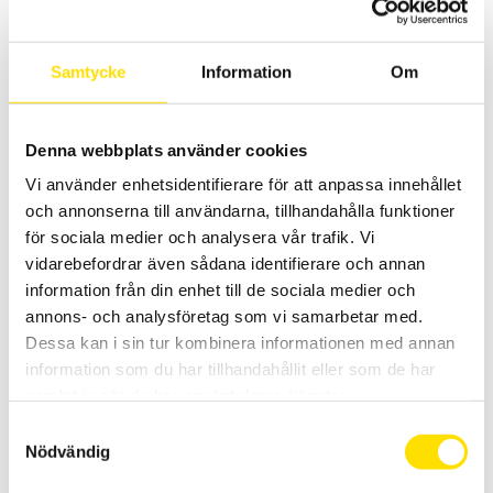
Samtycke
Information
Om
Denna webbplats använder cookies
Mecmesin VortexPro motoriserat provställ för
Vi använder enhetsidentifierare för att anpassa innehållet
vridmomentmätning
och annonserna till användarna, tillhandahålla funktioner
för sociala medier och analysera vår trafik. Vi
Mecmesin VortexPro är ett idealiskt enklare motoriserat provställ
för kvalitetskontroll av produkter. Hastighet väljs mellan 0,1 till 30
vidarebefordrar även sådana identifierare och annan
varv/min.
information från din enhet till de sociala medier och
annons- och analysföretag som vi samarbetar med.
LÄS MER
Dessa kan i sin tur kombinera informationen med annan
information som du har tillhandahållit eller som de har
samlat in när du har använt deras tjänster.
Samtyckesval
Nödvändig