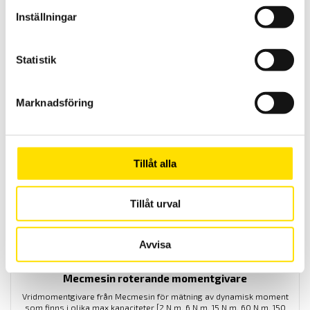
Inställningar
VTG Tornado Digital momentmätare 1.5 till 10 N.m
VTG Tornado är ett manuellt provställ från Mecmesin för testning
Statistik
av vridmoment på flaskor och burkar på upp till 10 Nm.
Konstruktionen är smidig i och med att den har ett handtag som gör
den portabel samtidigt som den är säker då den är skyddad (IP54)
mot utrinnande vätskor.
Marknadsföring
LÄS MER
Tillåt alla
Tillåt urval
Avvisa
Mecmesin roterande momentgivare
Vridmomentgivare från Mecmesin för mätning av dynamisk moment
som finns i olika max kapaciteter [2 N.m, 6 N.m, 15 N.m, 60 N.m, 150