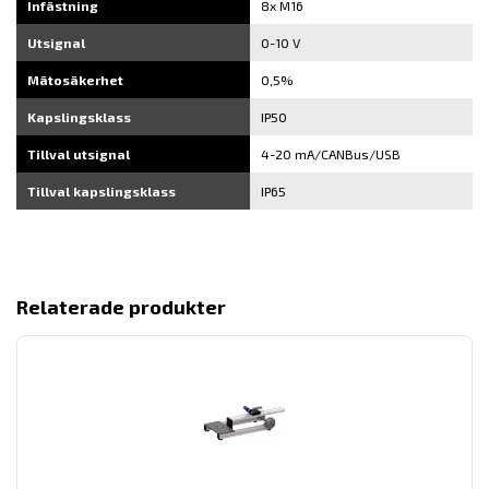
Infästning
8x M16
Utsignal
0-10 V
Mätosäkerhet
0,5%
Kapslingsklass
IP50
Tillval utsignal
4-20 mA/CANBus/USB
Tillval kapslingsklass
IP65
Relaterade produkter