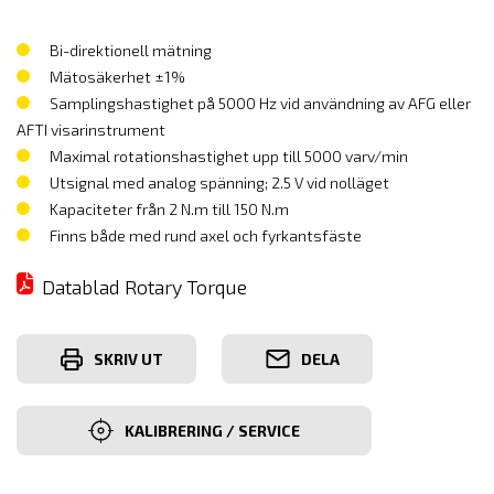
Bi-direktionell mätning
Mätosäkerhet ±1%
Samplingshastighet på 5000 Hz vid användning av AFG eller
AFTI visarinstrument
Maximal rotationshastighet upp till 5000 varv/min
Utsignal med analog spänning; 2.5 V vid nolläget
Kapaciteter från 2 N.m till 150 N.m
Finns både med rund axel och fyrkantsfäste
Datablad Rotary Torque
SKRIV UT
DELA
KALIBRERING / SERVICE