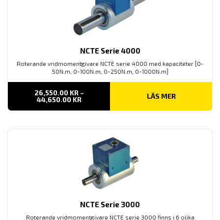
NCTE Serie 4000
Roterande vridmomentgivare NCTE serie 4000 med kapaciteter [0-
50N.m, 0-100N.m, 0-250N.m, 0-1000N.m]
26,550.00
KR
–
LÄS MER
PRISINTERVALL:
44,650.00
KR
26,550.00 KR
TILL
44,650.00 KR
NCTE Serie 3000
Roterande vridmomentgivare NCTE serie 3000 finns i 6 olika