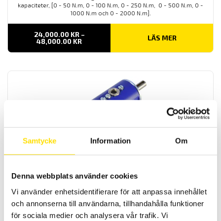
kapaciteter, [0 - 50 N.m, 0 - 100 N.m, 0 - 250 N.m, 0 - 500 N.m, 0 -
1000 N.m och 0 - 2000 N.m].
24,000.00
KR
–
LÄS MER
PRISINTERVALL:
48,000.00
KR
24,000.00 KR
TILL
48,000.00 KR
Samtycke
Information
Om
NCTE Serie 2000 rund axel med kilspår
Roterande vridmomentgivare NCTE serie 2000 rund axel med
kilspår finns med flertal olika maxkapaciteter [2,5N.m, 5N.m, 7,5N.m,
17,5N.m, 75N.m, 175N.m, 250N.m och 500N.m].
Denna webbplats använder cookies
Vi använder enhetsidentifierare för att anpassa innehållet
LÄS MER
och annonserna till användarna, tillhandahålla funktioner
för sociala medier och analysera vår trafik. Vi