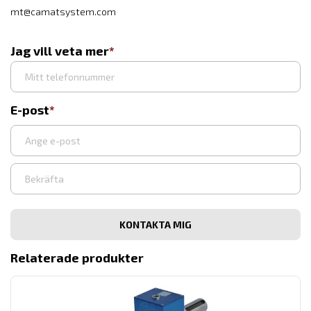
mt@camatsystem.com
Jag vill veta mer
E-post
Ange
e-
post
Bekräfta
e-
post
Relaterade produkter