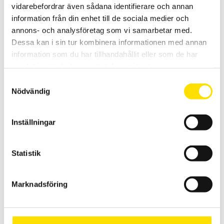
vidarebefordrar även sådana identifierare och annan
information från din enhet till de sociala medier och
annons- och analysföretag som vi samarbetar med.
Dessa kan i sin tur kombinera informationen med annan
information som du har tillhandahållit eller som de har
samlat in när du har använt deras tjänster.
Samtyckesval
Sauter Statisk momentgivare DC-Y1
Nödvändig
Statisk momentgivare med hög noggrannhet.
PRISINTERVALL:
3,500.00
KR
–
4,300.00
KR
LÄS MER
Inställningar
3,500.00 KR
TILL
4,300.00 KR
Statistik
Marknadsföring
ME Momentnyckelgivare TA125