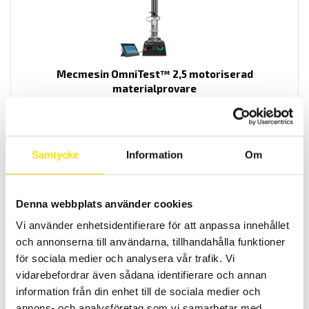
Mecmesin OmniTest™ 2,5 motoriserad
materialprovare
PC styrd provställ/dragprovare för material och produktprovning
från Mecmesin med kapaciteter från 2,5 N upp till 2500 N
LÄS MER
Samtycke
Information
Om
Denna webbplats använder cookies
Vi använder enhetsidentifierare för att anpassa innehållet
och annonserna till användarna, tillhandahålla funktioner
för sociala medier och analysera vår trafik. Vi
vidarebefordrar även sådana identifierare och annan
information från din enhet till de sociala medier och
Mecmesin OmniTest™ 5,0 motoriserad
annons- och analysföretag som vi samarbetar med.