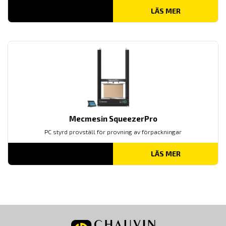
LÄS MER
Mecmesin SqueezerPro
PC styrd provställ för provning av förpackningar
LÄS MER