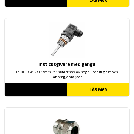
LÄS MER
Insticksgivare med gänga
Pt100-skruvsensorn kännetecknas av hög tillförlitlighet och
lättrengjorda ytor.
LÄS MER