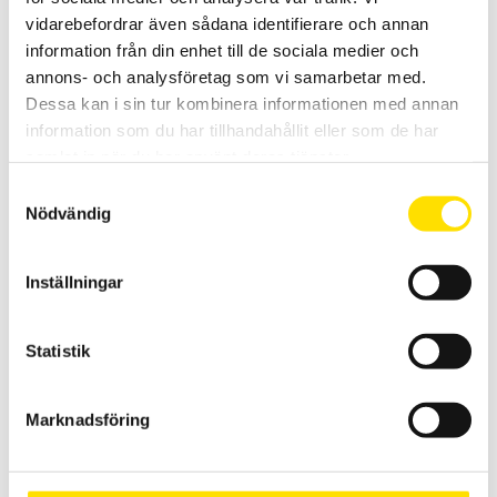
LÄS MER
vidarebefordrar även sådana identifierare och annan
information från din enhet till de sociala medier och
annons- och analysföretag som vi samarbetar med.
Dessa kan i sin tur kombinera informationen med annan
information som du har tillhandahållit eller som de har
samlat in när du har använt deras tjänster.
Samtyckesval
Nödvändig
Mineralisolerade termoelement
Högkvalitativa mineralisolerade termoelement finns i många olika
Inställningar
storlekar och varianter.
LÄS MER
Statistik
Marknadsföring