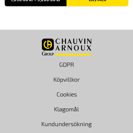
1,090.00 kr
till
3,260.00 kr
GDPR
Köpvillkor
Cookies
Klagomål
Kundundersökning