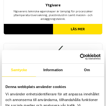
Ytgivare
Ytgivarens tekniska egenskaper är lämplig för processäker
yttemperaturövervakning, plastindustrin samt maskin- och
anläggningsteknik.
LÄS MER
Samtycke
Information
Om
Mineralisolerade motståndsgivare
Tack vare sin konstruktion är dessa temperatursensorer vatten-
Denna webbplats använder cookies
och ångtäta och tål höga tryck och temperaturer upp till +600 °C.
Dessutom kännetecknas denna sensor av sin vibrationstålighet och
Vi använder enhetsidentifierare för att anpassa innehållet
hållbarhet.
och annonserna till användarna, tillhandahålla funktioner
för sociala medier och analysera vår trafik. Vi