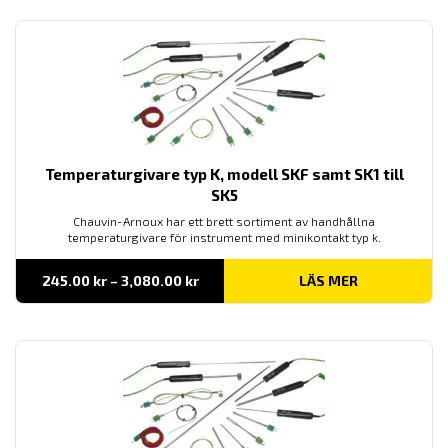
Temperaturgivare typ K, modell SKF samt SK1 till
SK5
Chauvin-Arnoux har ett brett sortiment av handhållna
temperaturgivare för instrument med minikontakt typ k.
Prisintervall:
245.00
kr
–
3,080.00
kr
LÄS MER
245.00 kr
till
3,080.00 kr