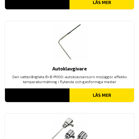
LÄS MER
Autoklavgivare
Den vattenångtäta B+B Pt100-autoklavsensorn möjliggör effektiv
temperaturmätning i flytande och gasformiga medier
LÄS MER