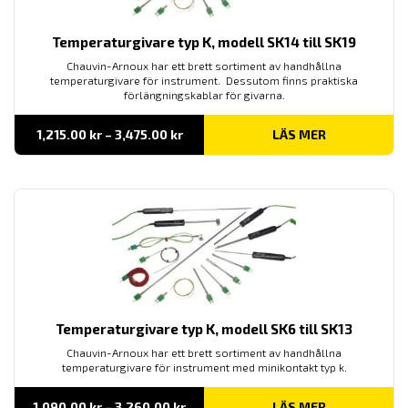
Temperaturgivare typ K, modell SK14 till SK19
Chauvin-Arnoux har ett brett sortiment av handhållna
temperaturgivare för instrument. Dessutom finns praktiska
förlängningskablar för givarna.
Prisintervall:
1,215.00
kr
–
3,475.00
kr
LÄS MER
1,215.00 kr
till
3,475.00 kr
Temperaturgivare typ K, modell SK6 till SK13
Chauvin-Arnoux har ett brett sortiment av handhållna
temperaturgivare för instrument med minikontakt typ k.
Prisintervall:
1,090.00
kr
–
3,260.00
kr
LÄS MER