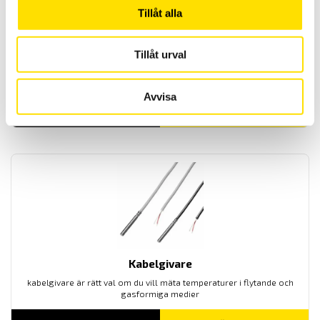
Tillåt alla
Luftgivare
Tillåt urval
Luftgivaren har en mycket snabb responstid eftersom mätspetsen
är exponerad.
Avvisa
LÄS MER
Kabelgivare
kabelgivare är rätt val om du vill mäta temperaturer i flytande och
gasformiga medier