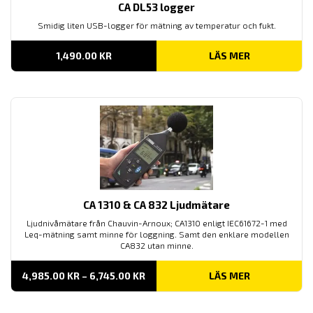
CA DL53 logger
Smidig liten USB-logger för mätning av temperatur och fukt.
1,490.00
KR
LÄS MER
CA 1310 & CA 832 Ljudmätare
Ljudnivåmätare från Chauvin-Arnoux; CA1310 enligt IEC61672-1 med
Leq-mätning samt minne för loggning. Samt den enklare modellen
CA832 utan minne.
PRISINTERVALL:
4,985.00
KR
–
6,745.00
KR
LÄS MER
4,985.00 KR
TILL
6,745.00 KR