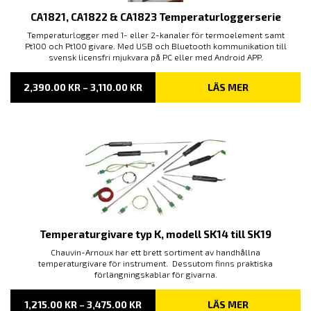
CA1821, CA1822 & CA1823 Temperaturloggerserie
Temperaturlogger med 1- eller 2-kanaler för termoelement samt
Pt100 och Pt100 givare. Med USB och Bluetooth kommunikation till
svensk licensfri mjukvara på PC eller med Android APP.
PRISINTERVALL:
2,390.00
KR
–
3,110.00
KR
LÄS MER
2,390.00 KR
TILL
3,110.00 KR
Temperaturgivare typ K, modell SK14 till SK19
Chauvin-Arnoux har ett brett sortiment av handhållna
temperaturgivare för instrument. Dessutom finns praktiska
förlängningskablar för givarna.
PRISINTERVALL:
1,215.00
KR
–
3,475.00
KR
LÄS MER