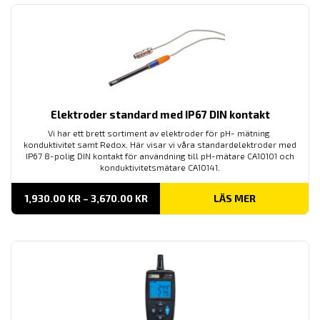
Elektroder standard med IP67 DIN kontakt
Vi har ett brett sortiment av elektroder för pH- mätning
konduktivitet samt Redox. Här visar vi våra standardelektroder med
IP67 8-polig DIN kontakt för användning till pH-mätare CA10101 och
konduktivitetsmätare CA10141.
PRISINTERVALL:
1,930.00
KR
–
3,670.00
KR
LÄS MER
1,930.00 KR
TILL
3,670.00 KR