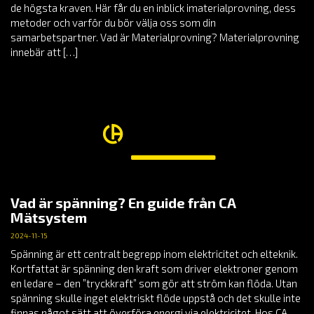
de högsta kraven. Här får du en inblick imaterialprovning, dess
metoder och varför du bör välja oss som din
samarbetspartner. Vad är Materialprovning? Materialprovning
innebär att […]
Vad är spänning? En guide från CA
Mätsystem
2024-11-15
Spänning är ett centralt begrepp inom elektricitet och elteknik.
Kortfattat är spänning den kraft som driver elektroner genom
en ledare – den ”tryckkraft” som gör att ström kan flöda. Utan
spänning skulle inget elektriskt flöde uppstå och det skulle inte
finnas något sätt att överföra energi via elektricitet. Hos CA