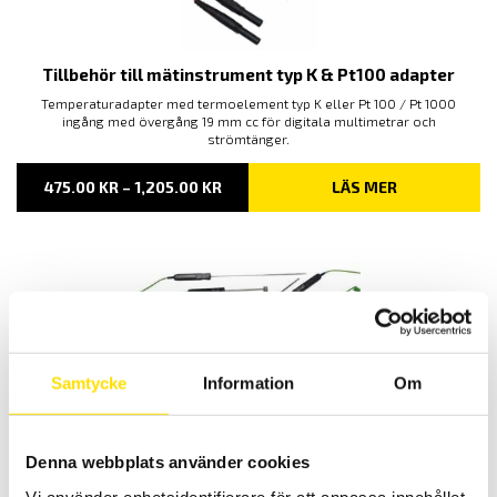
Tillbehör till mätinstrument typ K & Pt100 adapter
Temperaturadapter med termoelement typ K eller Pt 100 / Pt 1000
ingång med övergång 19 mm cc för digitala multimetrar och
strömtänger.
PRISINTERVALL:
475.00
KR
–
1,205.00
KR
LÄS MER
475.00 KR
TILL
1,205.00 KR
Samtycke
Information
Om
Temperaturgivare typ K, modell SK6 till SK13
Chauvin-Arnoux har ett brett sortiment av handhållna
Denna webbplats använder cookies
temperaturgivare för instrument med minikontakt typ k.
Vi använder enhetsidentifierare för att anpassa innehållet