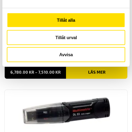
Tillåt alla
CA10101 & CA10101E pH-meter med logger
Tillåt urval
Chauvin-Arnoux pH-logger i två modeller, antingen vattentätt IP 67
utförande inklusive elektrod eller med en standard BNC kontakt för
Avvisa
elektroden. De har loggerfunktion och mäter pH-, redoxpotential-
samt temperatur.
PRISINTERVALL:
6,780.00
KR
–
7,510.00
KR
LÄS MER
6,780.00 KR
TILL
7,510.00 KR