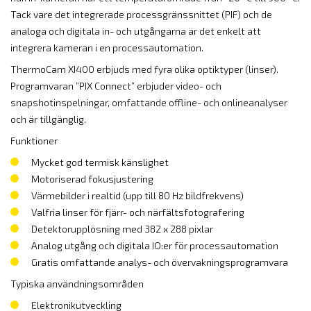
Tack vare det integrerade processgränssnittet (PIF) och de
analoga och digitala in- och utgångarna är det enkelt att
integrera kameran i en processautomation.
ThermoCam XI400 erbjuds med fyra olika optiktyper (linser).
Programvaran ”PIX Connect” erbjuder video- och
snapshotinspelningar, omfattande offline- och onlineanalyser
och är tillgänglig.
Funktioner
Mycket god termisk känslighet
Motoriserad fokusjustering
Värmebilder i realtid (upp till 80 Hz bildfrekvens)
Valfria linser för fjärr- och närfältsfotografering
Detektorupplösning med 382 x 288 pixlar
Analog utgång och digitala IO:er för processautomation
Gratis omfattande analys- och övervakningsprogramvara
Typiska användningsområden
Elektronikutveckling