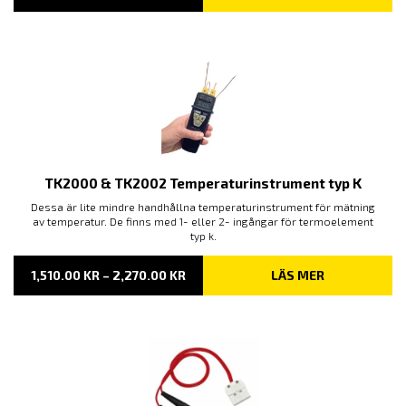
1,215.00 KR
TILL
3,475.00 KR
TK2000 & TK2002 Temperaturinstrument typ K
Dessa är lite mindre handhållna temperaturinstrument för mätning
av temperatur. De finns med 1- eller 2- ingångar för termoelement
typ k.
PRISINTERVALL:
1,510.00
KR
–
2,270.00
KR
LÄS MER
1,510.00 KR
TILL
2,270.00 KR