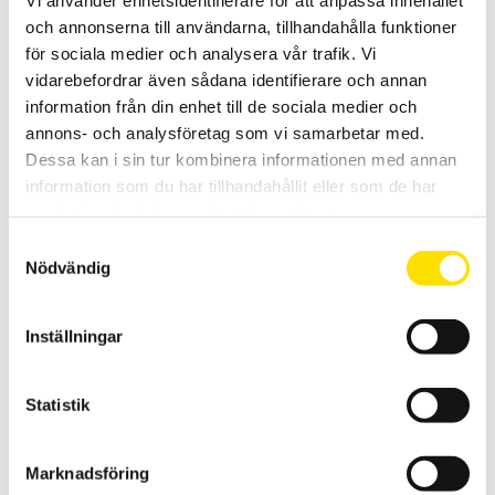
PRISINTERVALL:
1,090.00
KR
–
3,260.00
KR
LÄS MER
och annonserna till användarna, tillhandahålla funktioner
1,090.00 KR
TILL
för sociala medier och analysera vår trafik. Vi
3,260.00 KR
vidarebefordrar även sådana identifierare och annan
information från din enhet till de sociala medier och
Relaterade produkter
annons- och analysföretag som vi samarbetar med.
Dessa kan i sin tur kombinera informationen med annan
information som du har tillhandahållit eller som de har
samlat in när du har använt deras tjänster.
Samtyckesval
Nödvändig
CA833 Kalibrator för ljudmätare
Inställningar
Kalibrator för ljudnivåmätare enligt EN60942 standard.
5,565.00
KR
LÄS MER
Statistik
Marknadsföring