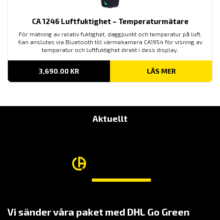
CA 1246 Luftfuktighet – Temperaturmätare
För mätning av relativ fuktighet, daggpunkt och temperatur på luft.
Kan anslutas via Bluetooth till värmekamera CA1954 för visning av
temperatur och luftfuktighet direkt i dess display.
3,690.00
KR
LÄS MER
Aktuellt
Vi sänder våra paket med DHL Go Green