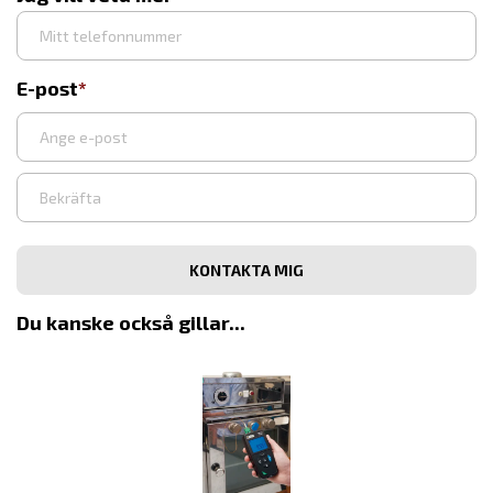
E-post
Ange
e-
post
Bekräfta
e-
post
Du kanske också gillar...