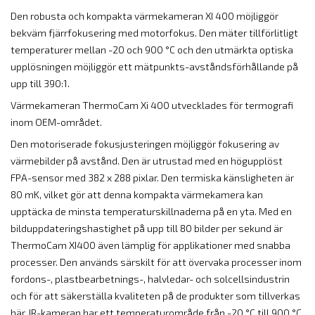
Den robusta och kompakta värmekameran XI 400 möjliggör
bekväm fjärrfokusering med motorfokus. Den mäter tillförlitligt
temperaturer mellan -20 och 900 °C och den utmärkta optiska
upplösningen möjliggör ett mätpunkts-avståndsförhållande på
upp till 390:1.
Värmekameran ThermoCam Xi 400 utvecklades för termografi
inom OEM-området.
Den motoriserade fokusjusteringen möjliggör fokusering av
värmebilder på avstånd. Den är utrustad med en högupplöst
FPA-sensor med 382 x 288 pixlar. Den termiska känsligheten är
80 mK, vilket gör att denna kompakta värmekamera kan
upptäcka de minsta temperaturskillnaderna på en yta. Med en
bilduppdateringshastighet på upp till 80 bilder per sekund är
ThermoCam XI400 även lämplig för applikationer med snabba
processer. Den används särskilt för att övervaka processer inom
fordons-, plastbearbetnings-, halvledar- och solcellsindustrin
och för att säkerställa kvaliteten på de produkter som tillverkas
här. IR-kameran har ett temperaturområde från -20 °C till 900 °C.