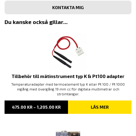
Bekräfta
e-
post
Du kanske också gillar...
Tillbehör till mätinstrument typ K & Pt100 adapter
Temperaturadapter med termoelement typ K eller Pt 100 / Pt 1000
ingång med övergång 19 mm cc för digitala multimetrar och
strömtänger.
PRISINTERVALL:
475.00
KR
–
1,205.00
KR
LÄS MER
475.00 KR
TILL
1,205.00 KR