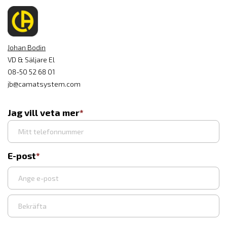
Johan Bodin
VD & Säljare El
08-50 52 68 01
jb@camatsystem.com
Jag vill veta mer
E-post
Ange
e-
post