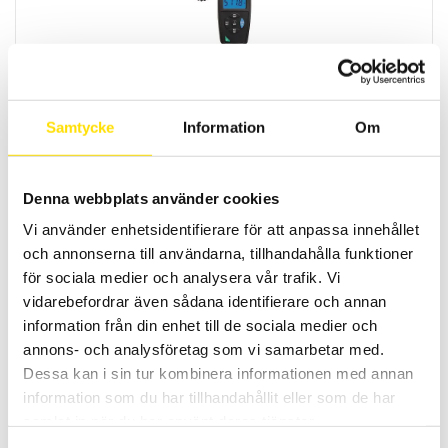
CA1110 Luxmätare med loggerfunktion
Luxmeter med kompensering för LED- lysrör- samt glödjus. Med ett
mycket brett mätområde samt loggerfunktion. Med USB- och
Samtycke
Information
Om
Bluetooth kommunikation till PC eller Android applikation.
4,790.00
KR
LÄS MER
Denna webbplats använder cookies
Vi använder enhetsidentifierare för att anpassa innehållet
och annonserna till användarna, tillhandahålla funktioner
för sociala medier och analysera vår trafik. Vi
vidarebefordrar även sådana identifierare och annan
information från din enhet till de sociala medier och
annons- och analysföretag som vi samarbetar med.
Dessa kan i sin tur kombinera informationen med annan
Temperaturgivare för processapplikationer
information som du har tillhandahållit eller som de har
Vi offererar temperaturgivare för många olika processer enligt
samlat in när du har använt deras tjänster.
önskemål. Dessutom finns det ett stort antal standardgivare.