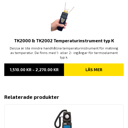
TK2000 & TK2002 Temperaturinstrument typ K
Dessa är lite mindre handhållna temperaturinstrument för mätning
av temperatur. De finns med 1- eller 2- ingångar för termoelement
typ k.
PRISINTERVALL:
1,510.00
KR
–
2,270.00
KR
LÄS MER
1,510.00 KR
TILL
2,270.00 KR
Relaterade produkter