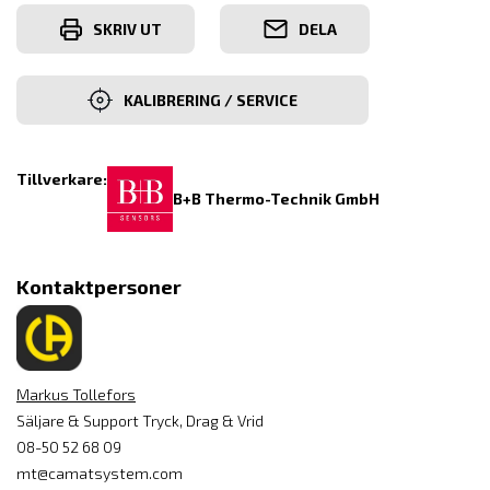
SKRIV UT
DELA
KALIBRERING / SERVICE
Tillverkare:
B+B Thermo-Technik GmbH
Kontaktpersoner
Markus Tollefors
Säljare & Support Tryck, Drag & Vrid
08-50 52 68 09
mt@camatsystem.com