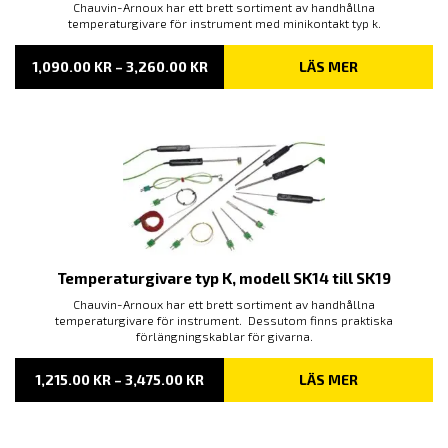
Chauvin-Arnoux har ett brett sortiment av handhållna
temperaturgivare för instrument med minikontakt typ k.
PRISINTERVALL:
1,090.00
KR
–
3,260.00
KR
LÄS MER
1,090.00 KR
TILL
3,260.00 KR
Temperaturgivare typ K, modell SK14 till SK19
Chauvin-Arnoux har ett brett sortiment av handhållna
temperaturgivare för instrument. Dessutom finns praktiska
förlängningskablar för givarna.
PRISINTERVALL:
1,215.00
KR
–
3,475.00
KR
LÄS MER
1,215.00 KR
TILL
3,475.00 KR