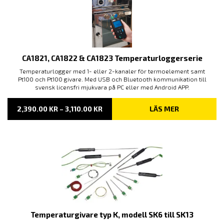
CA1821, CA1822 & CA1823 Temperaturloggerserie
Temperaturlogger med 1- eller 2-kanaler för termoelement samt
Pt100 och Pt100 givare. Med USB och Bluetooth kommunikation till
svensk licensfri mjukvara på PC eller med Android APP.
PRISINTERVALL:
2,390.00
KR
–
3,110.00
KR
LÄS MER
2,390.00 KR
TILL
3,110.00 KR
Temperaturgivare typ K, modell SK6 till SK13