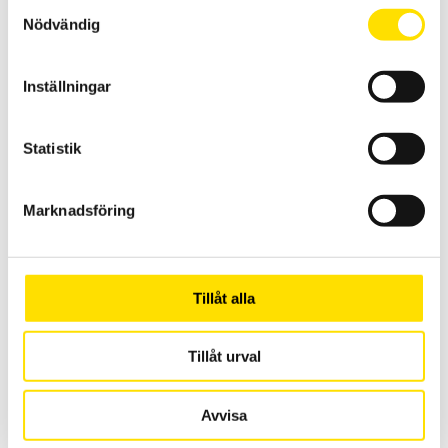
Samtyckesval
LÄS MER
Nödvändig
Inställningar
Statistik
Marknadsföring
CA847 Fuktmätare
Fuktmätare för material som trä och betong med fasta 12 mm
insticksgivare.
Tillåt alla
3,795.00
KR
LÄS MER
Tillåt urval
Avvisa