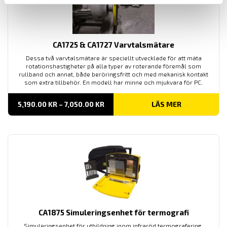
CA1725 & CA1727 Varvtalsmätare
Dessa två varvtalsmätare är speciellt utvecklade för att mäta
rotationshastigheter på alla typer av roterande föremål som
rullband och annat, både beröringsfritt och med mekanisk kontakt
som extra tillbehör. En modell har minne och mjukvara för PC.
PRISINTERVALL:
5,190.00
KR
–
7,050.00
KR
LÄS MER
5,190.00 KR
TILL
7,050.00 KR
CA1875 Simuleringsenhet för termografi
Simuleringsenhet för utbildning inom infraröd termografering.