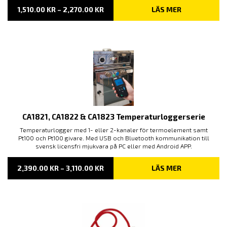
PRISINTERVALL:
1,510.00
KR
–
2,270.00
KR
LÄS MER
1,510.00 KR
TILL
2,270.00 KR
CA1821, CA1822 & CA1823 Temperaturloggerserie
Temperaturlogger med 1- eller 2-kanaler för termoelement samt
Pt100 och Pt100 givare. Med USB och Bluetooth kommunikation till
svensk licensfri mjukvara på PC eller med Android APP.
PRISINTERVALL:
2,390.00
KR
–
3,110.00
KR
LÄS MER
2,390.00 KR
TILL
3,110.00 KR