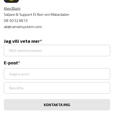
Alex Blom
Säljare & Support El Norr om Mälardalen
08-50 52 68 13
ab@camatsystem.com
Jag vill veta mer
E-post
Ange
e-
post
Bekräfta
e-
post