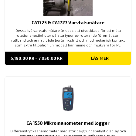
CA1725 & CA1727 Varvtalsmätare
Dessa två varvtalsmätare är speciellt utvecklade för att mäta
rotationshastigheter på alla typer av roterande föremål som
rullband och annat, både beröringsfritt och med mekanisk kontakt
som extra tillbehör. En modell har minne och mjukvara för PC.
PRISINTERVALL:
5,190.00
KR
–
7,050.00
KR
LÄS MER
5,190.00 KR
TILL
7,050.00 KR
CA 1550 Mikromanometer med logger
Differenstrycksanemometer med stor bakgrundsbelyst display och
inbyggd loggerfunktion. För mätning av differentialtryck,