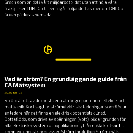
Green som en del i vårt miljöarbete, det utan att höja våra
fraktpriser. I DHL Go Green ingår följande; Läs mer om DHL Go
Green på deras hemsida.
Vad är ström? En grundläggande guide från
CA Mätsystem
2025-06-02
Ström är ett av de mest centrala begreppen inom elteknik och
mätteknik. Kort sagt är strömelektriska laddningar som flödar i
en ledare när det finns en elektrisk potentialskillnad.
Dettaflöde, som drivs av spänningen (volt), bildar grunden för
alla elektriska system ochapplikationer, från enkla kretsar till
komplexa industriprocesser. Ström i praktiken Ström mäts i