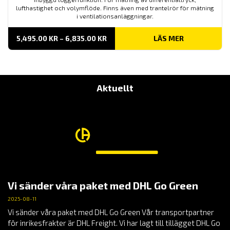
lufthastighet och volymflöde. Finns även med trantelrör för mätning
i ventilationsanläggningar.
PRISINTERVALL:
5,495.00
KR
–
6,835.00
KR
LÄS MER
5,495.00 KR
TILL
6,835.00 KR
Aktuellt
Vi sänder våra paket med DHL Go Green
2025-08-11
Vi sänder våra paket med DHL Go Green Vår transportpartner
för inrikesfrakter är DHL Freight. Vi har lagt till tillägget DHL Go