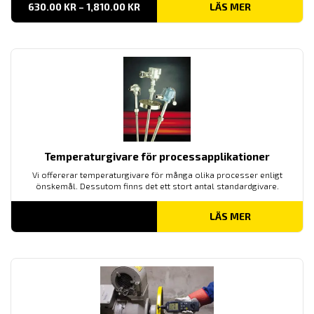
PRISINTERVALL:
630.00
KR
–
1,810.00
KR
LÄS MER
630.00 KR
TILL
1,810.00 KR
Temperaturgivare för processapplikationer
Vi offererar temperaturgivare för många olika processer enligt
önskemål. Dessutom finns det ett stort antal standardgivare.
LÄS MER