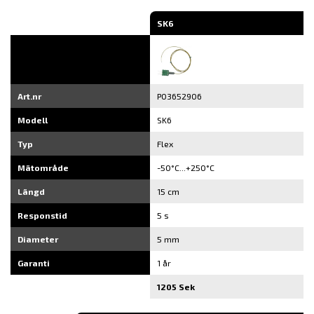
SK6
Art.nr
P03652906
Modell
SK6
Typ
Flex
Mätområde
-50°C...+250°C
Längd
15 cm
Responstid
5 s
Diameter
5 mm
Garanti
1 år
1205 Sek