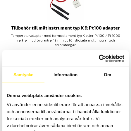
Tillbehör till mätinstrument typ K & Pt100 adapter
Temperaturadapter med termoelement typ K eller Pt 100 / Pt 1000
ingång med övergång 19 mm cc för digitala multimetrar och
strömtänger.
PRISINTERVALL:
475.00
KR
–
1,205.00
KR
LÄS MER
475.00 KR
TILL
1,205.00 KR
Samtycke
Information
Om
Denna webbplats använder cookies
Vi använder enhetsidentifierare för att anpassa innehållet
och annonserna till användarna, tillhandahålla funktioner
för sociala medier och analysera vår trafik. Vi
Temperaturgivare typ K, modell SKF samt SK1 till
SK5
vidarebefordrar även sådana identifierare och annan