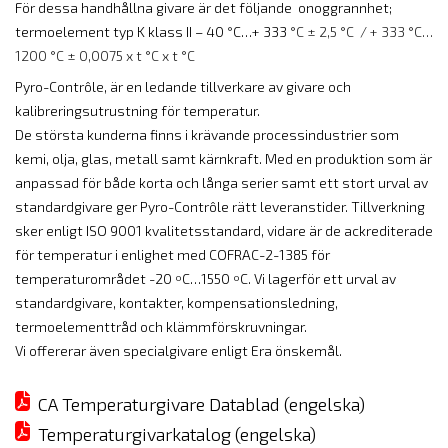
För dessa handhållna givare är det följande onoggrannhet;
termoelement typ K klass II – 40
°
C…+ 333
°C ± 2,5 °C / + 333 °C…
1200 °C ± 0,0075 x t °C x t °C
Pyro-Contrôle, är en ledande tillverkare av givare och
kalibreringsutrustning för temperatur.
De största kunderna finns i krävande processindustrier som
kemi, olja, glas, metall samt kärnkraft. Med en produktion som är
anpassad för både korta och långa serier samt ett stort urval av
standardgivare ger Pyro-Contrôle rätt leveranstider. Tillverkning
sker enligt ISO 9001 kvalitetsstandard, vidare är de ackrediterade
för temperatur i enlighet med COFRAC-2-1385 för
temperaturområdet -20 ºC…1550 ºC. Vi lagerför ett urval av
standardgivare, kontakter, kompensationsledning,
termoelementtråd och klämmförskruvningar.
Vi offererar även specialgivare enligt Era önskemål.
CA Temperaturgivare Datablad (engelska)
Temperaturgivarkatalog (engelska)