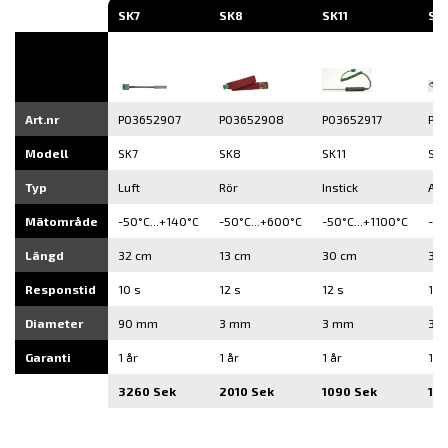
SK7
SK8
SK11
SK
Art.nr
P03652907
P03652908
P03652917
P0
Modell
SK7
SK8
SK11
SK1
Typ
Luft
Rör
Instick
All
Mätområde
-50°C...+140°C
-50°C...+600°C
-50°C...+1100°C
-50
Längd
32 cm
13 cm
30 cm
30
Responstid
10 s
12 s
12 s
12 
Diameter
90 mm
3 mm
3 mm
3 
Garanti
1 år
1 år
1 år
1 år
3260 Sek
2010 Sek
1090 Sek
141