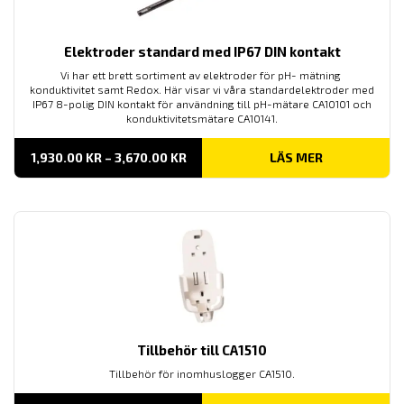
Elektroder standard med IP67 DIN kontakt
Vi har ett brett sortiment av elektroder för pH- mätning
konduktivitet samt Redox. Här visar vi våra standardelektroder med
IP67 8-polig DIN kontakt för användning till pH-mätare CA10101 och
konduktivitetsmätare CA10141.
PRISINTERVALL:
1,930.00
KR
–
3,670.00
KR
LÄS MER
1,930.00 KR
TILL
3,670.00 KR
Tillbehör till CA1510
Tillbehör för inomhuslogger CA1510.