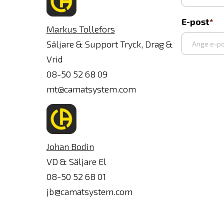
E-post
Markus Tollefors
Säljare & Support Tryck, Drag &
Vrid
Ange
08-50 52 68 09
e-
mt@camatsystem.com
post
Johan Bodin
VD & Säljare El
08-50 52 68 01
jb@camatsystem.com