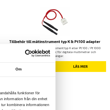
Tillbehör till mätinstrument typ K & Pt100 adapter
Temperaturadapter med termoelement typ K eller Pt 100 / Pt 1000
ingång med övergång 19 mm cc för digitala multimetrar och
strömtänger.
PRISINTERVALL:
475.00
KR
–
1,205.00
KR
LÄS MER
Om
475.00 KR
TILL
1,205.00 KR
andahålla funktioner för
n information från din enhet
 tur kombinera informationen