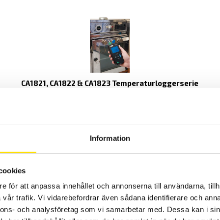
CA1821, CA1822 & CA1823 Temperaturloggerserie
Temperaturlogger med 1- eller 2-kanaler för termoelement samt
Pt100 och Pt100 givare. Med USB och Bluetooth kommunikation till
svensk licensfri mjukvara på PC eller med Android APP.
PRISINTERVALL:
2,390.00
KR
–
3,110.00
KR
LÄS MER
Information
2,390.00 KR
TILL
3,110.00 KR
cookies
e för att anpassa innehållet och annonserna till användarna, tillh
vår trafik. Vi vidarebefordrar även sådana identifierare och anna
nnons- och analysföretag som vi samarbetar med. Dessa kan i sin