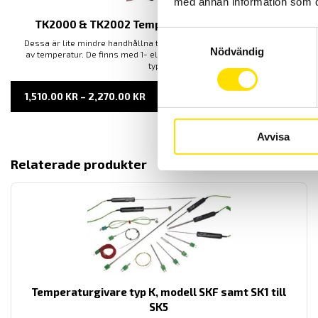
med annan information som du 
TK2000 & TK2002 Temperaturinstrument typ K
Samtyckesval
Dessa är lite mindre handhållna temperaturinstrument för mätning
Nödvändig
av temperatur. De finns med 1- eller 2- ingångar för termoelement
typ k.
PRISINTERVALL:
1,510.00
KR
–
2,270.00
KR
LÄS MER
1,510.00 KR
TILL
2,270.00 KR
Avvisa
Relaterade produkter
Temperaturgivare typ K, modell SKF samt SK1 till
SK5