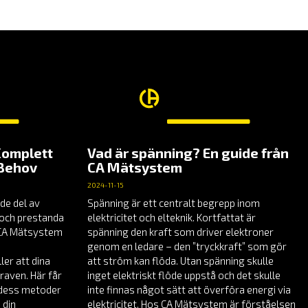
Komplett
Vad är spänning? En guide från
 Behov
CA Mätsystem
2024-11-15
de del av
Spänning är ett centralt begrepp inom
t och prestanda
elektricitet och elteknik. Kortfattat är
å CA Mätsystem
spänning den kraft som driver elektroner
genom en ledare – den ”tryckkraft” som gör
er att dina
att ström kan flöda. Utan spänning skulle
raven. Här får
inget elektriskt flöde uppstå och det skulle
, dess metoder
inte finnas något sätt att överföra energi via
 din
elektricitet. Hos CA Mätsystem är förståelsen