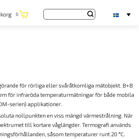
ukorg
0
örande för rörliga eller svåråtkomliga mätobjekt. B+B
em för infraröda temperaturmätningar för både mobila
DM-serien) applikationer.
bsoluta nollpunkten en viss mängd värmestrålning. När
pektrumet till kortare våglängder. Termografi används
ingsförhållanden, såsom temperaturer runt 20 °C.