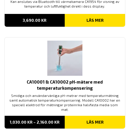
Kan anslutas via Bluetooth till värmekamera CA1954 för visning av
temperatur och luftfuktighet direkt i dess display.
3,690.00
KR
LÄS MER
CA10001 & CA10002 pH-mätare med
temperaturkompensering
Smidiga och användarvänliga pH-metrar med temperaturmätning
samt automatisk temperaturkompensering. Modell CA10002 har en
speciell elektrod för mätningar proteinrika halvfasta media som
mat.
PRISINTERVALL:
1,030.00
KR
–
2,160.00
KR
LÄS MER
1,030.00 KR
TILL