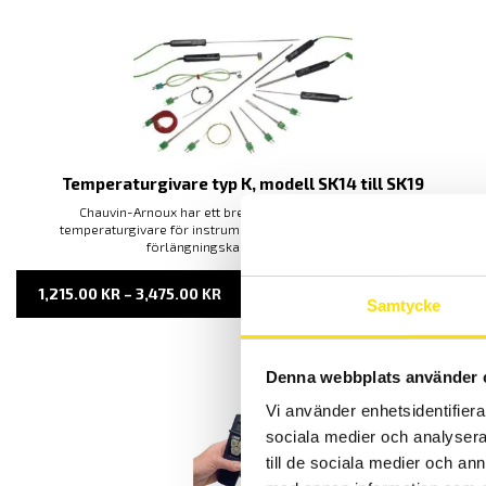
Temperaturgivare typ K, modell SK14 till SK19
Chauvin-Arnoux har ett brett sortiment av handhållna
temperaturgivare för instrument. Dessutom finns praktiska
förlängningskablar för givarna.
PRISINTERVALL:
1,215.00
KR
–
3,475.00
KR
LÄS MER
Samtycke
1,215.00 KR
TILL
3,475.00 KR
Denna webbplats använder 
Vi använder enhetsidentifierar
sociala medier och analysera 
till de sociala medier och a