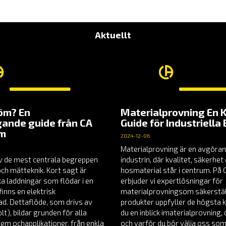
2,160.00 KR
Aktuellt
röm? En
Materialprovning En 
ande guide från CA
Guide för Industriella
em
2024-12-06
Materialprovning är en avgöran
v de mest centrala begreppen
industrin, där kvalitet, säkerhe
och mätteknik. Kort sagt är
hosmaterial står i centrum. P
a laddningar som flödar i en
erbjuder vi expertlösningar för
finns en elektrisk
materialprovningsom säkerställ
nad. Dettaflöde, som drivs av
produkter uppfyller de högsta k
t), bildar grunden för alla
du en inblick imaterialprovning
tem ochapplikationer, från enkla
och varför du bör välja oss som