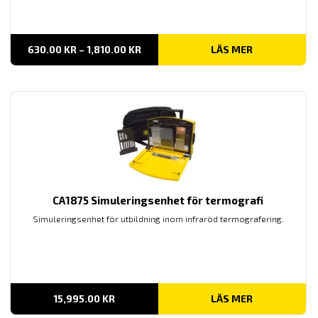
PRISINTERVALL:
630.00
KR
–
1,810.00
KR
LÄS MER
630.00 KR
TILL
1,810.00 KR
CA1875 Simuleringsenhet för termografi
Simuleringsenhet för utbildning inom infraröd termografering.
15,995.00
KR
LÄS MER