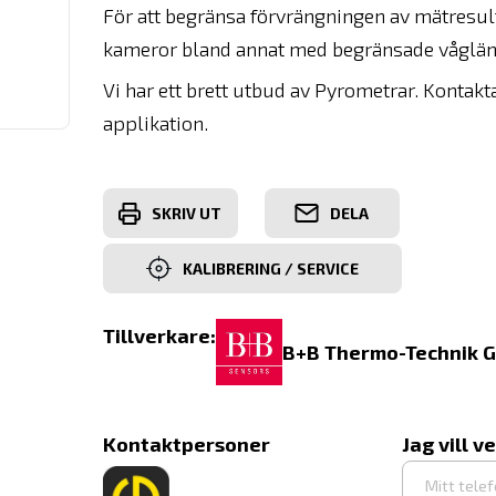
För att begränsa förvrängningen av mätresult
kameror bland annat med begränsade våglä
Vi har ett brett utbud av Pyrometrar. Kontakta 
applikation.
SKRIV UT
DELA
KALIBRERING / SERVICE
Tillverkare:
B+B Thermo-Technik 
Kontaktpersoner
Jag vill v