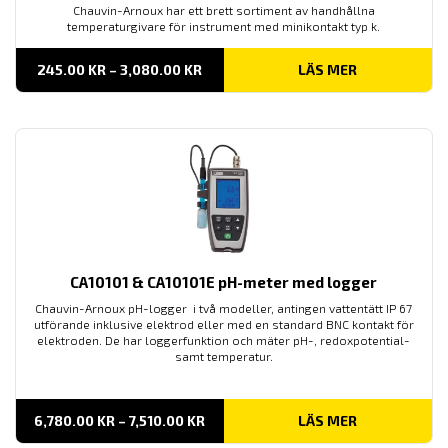
Chauvin-Arnoux har ett brett sortiment av handhållna
temperaturgivare för instrument med minikontakt typ k.
PRISINTERVALL:
245.00
KR
–
3,080.00
KR
LÄS MER
245.00 KR
TILL
3,080.00 KR
CA10101 & CA10101E pH-meter med logger
Chauvin-Arnoux pH-logger i två modeller, antingen vattentätt IP 67
utförande inklusive elektrod eller med en standard BNC kontakt för
elektroden. De har loggerfunktion och mäter pH-, redoxpotential-
samt temperatur.
PRISINTERVALL:
6,780.00
KR
–
7,510.00
KR
LÄS MER
6,780.00 KR
TILL