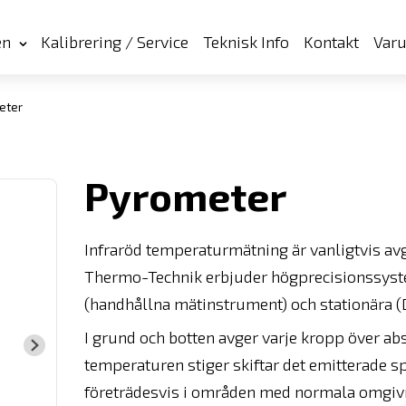
en
Kalibrering / Service
Teknisk Info
Kontakt
Var
eter
Pyrometer
Infraröd temperaturmätning är vanligtvis avg
Thermo-Technik erbjuder högprecisionssyst
(handhållna mätinstrument) och stationära (
I grund och botten avger varje kropp över a
temperaturen stiger skiftar det emitterade s
företrädesvis i områden med normala omgivn