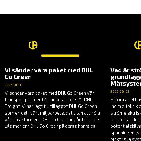
7,510.00 KR
Vi sänder våra paket med DHL
Vad är st
Go Green
grundlägg
Mätsyst
2025-08-11
2025-06-02
Vi sänder våra paket med DHL Go Green Vår
transportpartner för inrikesfrakter är DHL
Ström är ett a
Freight. Vi har lagt till tillägget DHL Go Green
inom elteknik 
som en del i vårt miljöarbete, det utan att höja
strömelektrisk
våra fraktpriser. I DHL Go Green ingår följande;
ledare när det 
Läs mer om DHL Go Green på deras hemsida.
potentialskill
spänningen (vol
elektriska sys