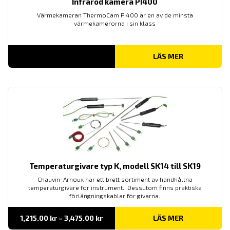
Infraröd kamera PI400
Värmekameran ThermoCam PI400 är en av de minsta
värmekamerorna i sin klass
LÄS MER
Temperaturgivare typ K, modell SK14 till SK19
Chauvin-Arnoux har ett brett sortiment av handhållna
temperaturgivare för instrument. Dessutom finns praktiska
förlängningskablar för givarna.
Prisintervall:
1,215.00
kr
–
3,475.00
kr
LÄS MER
1,215.00 kr