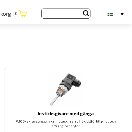
ukorg
0
Insticksgivare med gänga
Pt100-skruvsensorn kännetecknas av hög tillförlitlighet och
lättrengjorda ytor.