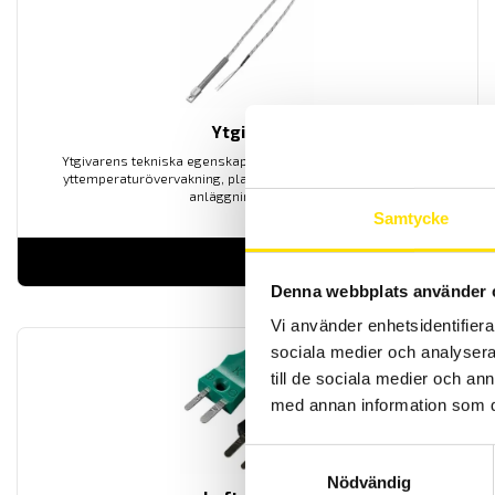
Ytgivare
Ytgivarens tekniska egenskaper är lämplig för processäker
yttemperaturövervakning, plastindustrin samt maskin- och
anläggningsteknik.
Samtycke
LÄS MER
Denna webbplats använder 
Vi använder enhetsidentifierar
sociala medier och analysera 
till de sociala medier och a
med annan information som du 
Samtyckesval
Nödvändig