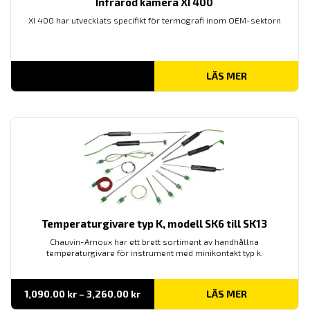
Infraröd kamera XI 400
XI 400 har utvecklats specifikt för termografi inom OEM-sektorn
LÄS MER
Temperaturgivare typ K, modell SK6 till SK13
Chauvin-Arnoux har ett brett sortiment av handhållna
temperaturgivare för instrument med minikontakt typ k.
Prisintervall:
1,090.00
kr
–
3,260.00
kr
LÄS MER
1,090.00 kr