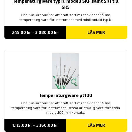
Temperaturgivare typ K, modell SKF samt SK1 till
SK5
Chauvin-Arnoux har ett brett sortiment av handhållna
temperaturgivare för instrument med minikontakt typ k.
Prisintervall:
245.00
kr
–
3,080.00
kr
LÄS MER
245.00 kr
till
3,080.00 kr
Temperaturgivare pt100
Chauvin-Arnoux har ett brett sortiment av handhållna
temperaturgivare för instrument. Dessa är pt100 givare försedda
med pt100 minikontakt.
Prisintervall:
1,115.00
kr
–
3,160.00
kr
LÄS MER
1,115.00 kr