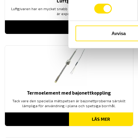
Luftgivare
Luftgivaren har en mycket snabb responstid eftersom mätspetsen
är exponerad.
LÄS MER
Avvisa
Termoelement med bajonettkoppling
Tack vare den speciella mätspetsen är bajonettproberna särskilt
lämpliga för användning i plana och spetsiga borrhål.
LÄS MER