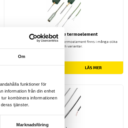
Mineralisolerade termoelement
Högkvalitativa mineralisolerade termoelement finns i många olika
storlekar och varianter.
Om
LÄS MER
andahålla funktioner för
n information från din enhet
 tur kombinera informationen
deras tjänster.
Marknadsföring