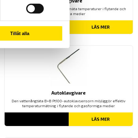
Kabelgivare
kabelgivare är rätt val om du vill mäta temperaturer i flytande och
gasformiga medier
LÄS MER
Tillåt alla
Autoklavgivare
Den vattenångtäta B+B Pt100-autoklavsensorn möjliggör effektiv
temperaturmätning i flytande och gasformiga medier
LÄS MER