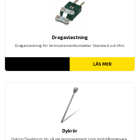
Dragavlastning
Dragavlastning för termoelementkontakter Standard och Mini
LÄS MER
Dykrör
Dykrör/Skyddsrör till så väl termoelement som motståndsgivare.