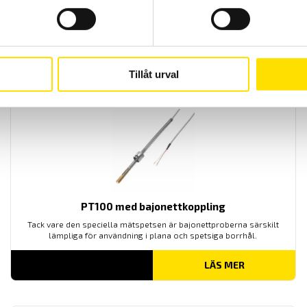
Kabelgivare
kabelgivare är rätt val om du vill mäta temperaturer i flytande och
gasformiga medier
LÄS MER
Tillåt urval
PT100 med bajonettkoppling
Tack vare den speciella mätspetsen är bajonettproberna särskilt
lämpliga för användning i plana och spetsiga borrhål.
LÄS MER