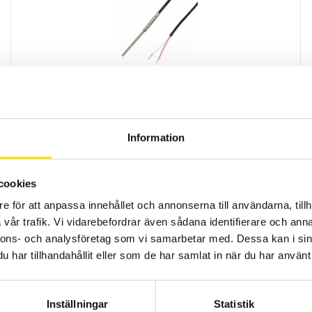
Mineralisolerade motståndsgivare
Tack vare sin konstruktion är dessa temperatursensorer vatten-
och ångtäta och tål höga tryck och temperaturer upp till +600 °C.
Dessutom kännetecknas denna sensor av sin vibrationstålighet och
hållbarhet.
Information
LÄS MER
cookies
e för att anpassa innehållet och annonserna till användarna, tillh
vår trafik. Vi vidarebefordrar även sådana identifierare och anna
nnons- och analysföretag som vi samarbetar med. Dessa kan i sin
har tillhandahållit eller som de har samlat in när du har använt 
Inställningar
Statistik