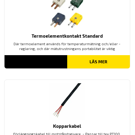
Termoelementkontakt Standard
Där termoelement används för temperaturmätning och/eller -
reglering, och där mätutrustningens portabilitet är viktig
LÄS MER
Kopparkabel
Förlängningskabel till motståndsgivare. - Passar till tex PT100,