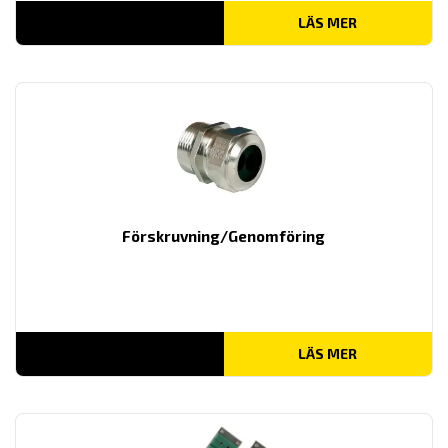
LÄS MER
Förskruvning/Genomföring
LÄS MER