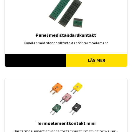
Panel med standardkontakt
Paneler med standardkontakter för termoelement
LÄS MER
Termoelementkontakt mini
Där termoelement används för temperaturmätning och/eller -