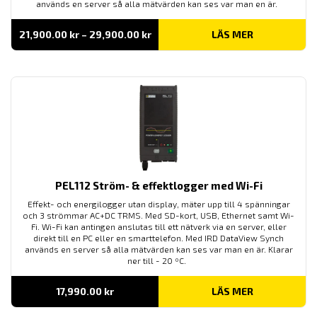
används en server så alla mätvärden kan ses var man en är.
Prisintervall:
21,900.00
kr
–
29,900.00
kr
LÄS MER
21,900.00 kr
till
29,900.00 kr
PEL112 Ström- & effektlogger med Wi-Fi
Effekt- och energilogger utan display, mäter upp till 4 spänningar
och 3 strömmar AC+DC TRMS. Med SD-kort, USB, Ethernet samt Wi-
Fi. Wi-Fi kan antingen anslutas till ett nätverk via en server, eller
direkt till en PC eller en smarttelefon. Med IRD DataView Synch
används en server så alla mätvärden kan ses var man en är. Klarar
ner till - 20 ºC.
17,990.00
kr
LÄS MER