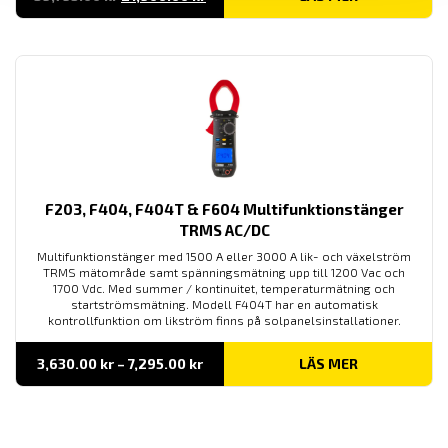
ursprungliga
nuvarande
priset
priset
var:
är:
39,795.00 kr.
21,900.00 kr.
F203, F404, F404T & F604 Multifunktionstänger
TRMS AC/DC
Multifunktionstänger med 1500 A eller 3000 A lik- och växelström
TRMS mätområde samt spänningsmätning upp till 1200 Vac och
1700 Vdc. Med summer / kontinuitet, temperaturmätning och
startströmsmätning. Modell F404T har en automatisk
kontrollfunktion om likström finns på solpanelsinstallationer.
Prisintervall:
3,630.00
kr
–
7,295.00
kr
LÄS MER
3,630.00 kr
till
7,295.00 kr