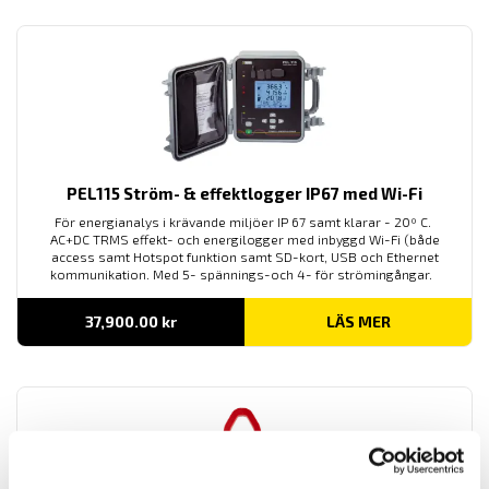
PEL115 Ström- & effektlogger IP67 med Wi-Fi
För energianalys i krävande miljöer IP 67 samt klarar - 20º C.
AC+DC TRMS effekt- och energilogger med inbyggd Wi-Fi (både
access samt Hotspot funktion samt SD-kort, USB och Ethernet
kommunikation. Med 5- spännings-och 4- för strömingångar.
37,900.00
kr
LÄS MER