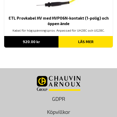
ETL Provkabel HV med HVP06N-kontakt (1-polig) och
öppen ände
Kabel för högspänningsprov. Anpassad för UH28C och UG28C.
920.00
kr
LÄS MER
GDPR
Köpvillkor