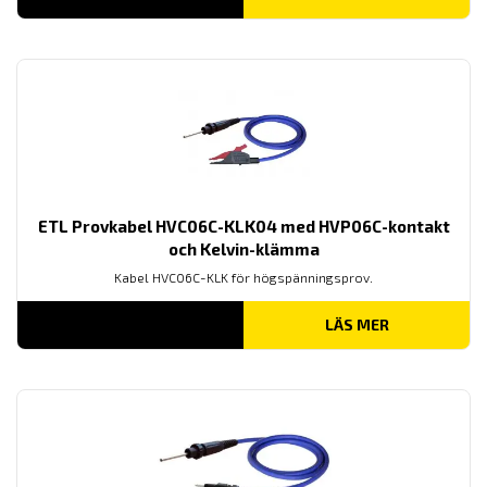
ETL Provkabel HVC06C-KLK04 med HVP06C-kontakt
och Kelvin-klämma
Kabel HVC06C-KLK för högspänningsprov.
LÄS MER