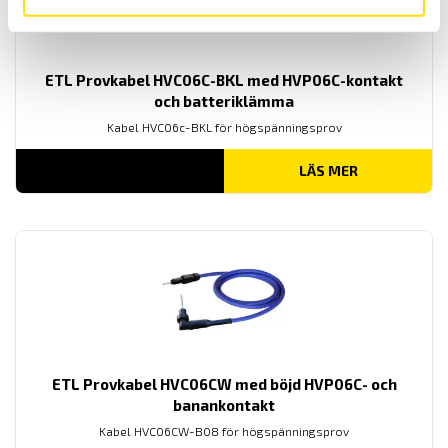
ETL Provkabel HVC06C-BKL med HVP06C-kontakt
och batteriklämma
Kabel HVC06c-BKL för högspänningsprov
LÄS MER
ETL Provkabel HVC06CW med böjd HVP06C- och
banankontakt
Kabel HVC06CW-B08 för högspänningsprov