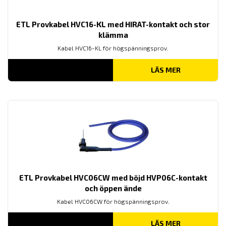
ETL Provkabel HVC16-KL med HIRAT-kontakt och stor
klämma
Kabel HVC16-KL för högspänningsprov.
LÄS MER
ETL Provkabel HVC06CW med böjd HVP06C-kontakt
och öppen ände
Kabel HVC06CW för högspänningsprov.
LÄS MER