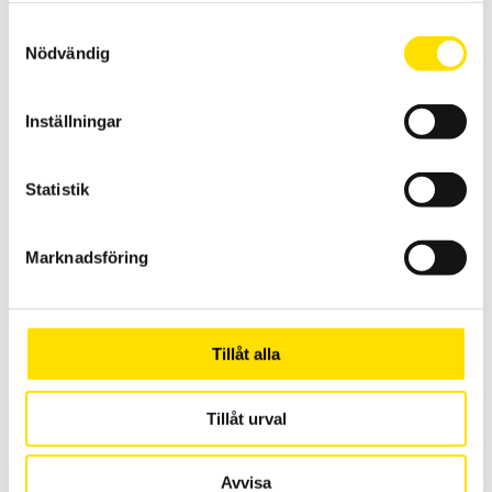
Prisintervall:
1,150.00
kr
–
2,700.00
kr
LÄS MER
1,150.00 kr
Samtyckesval
till
Nödvändig
2,700.00 kr
Inställningar
Statistik
ETL Provkabel HVC06C-KL med HVP06C-kontakt och
Marknadsföring
stor klämma
Kabel HVC06c-KL för högspänningsprov
LÄS MER
Tillåt alla
Tillåt urval
Avvisa