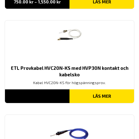
Prisintervall:
750.00
kr
–
1,550.00
kr
LÄS MER
750.00 kr
till
1,550.00 kr
ETL Provkabel HVC20N-KS med HVP30N kontakt och
kabelsko
Kabel HVC20N-KS för högspänningsprov.
LÄS MER