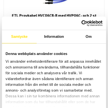
ETL Provkabel HVC06CB-B med HVP06C- och 2 st
banankontakter
Kabel HVC06CB-B för högspänningsprov.
Samtycke
Information
Om
LÄS MER
Denna webbplats använder cookies
Vi använder enhetsidentifierare för att anpassa innehållet
och annonserna till användarna, tillhandahålla funktioner
för sociala medier och analysera vår trafik. Vi
vidarebefordrar även sådana identifierare och annan
information från din enhet till de sociala medier och
ETL Provkabel HVC06C-B med HVP06C- och
annons- och analysföretag som vi samarbetar med.
banankontakt
Dessa kan i sin tur kombinera informationen med annan
Kabel HVC06C-B för högspänningsprov.
information som du har tillhandahållit eller som de har
samlat in när du har använt deras tjänster.