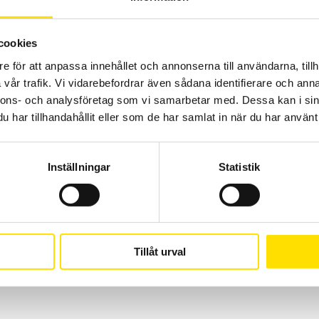
ETL Provkabel HVC06C-KLK04 med HVP06C-kontakt
cookies
och Kelvin-klämma
e för att anpassa innehållet och annonserna till användarna, tillh
Kabel HVC06C-KLK för högspänningsprov.
vår trafik. Vi vidarebefordrar även sådana identifierare och anna
nnons- och analysföretag som vi samarbetar med. Dessa kan i sin
LÄS MER
har tillhandahållit eller som de har samlat in när du har använt 
Inställningar
Statistik
Tillåt urval