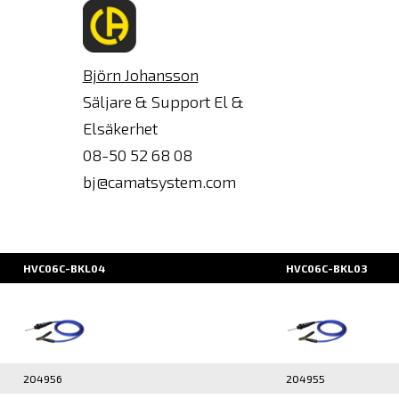
Björn Johansson
Säljare & Support El &
Elsäkerhet
08-50 52 68 08
bj@camatsystem.com
HVC06C-BKL04
HVC06C-BKL03
204956
204955