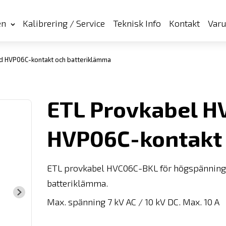
en
Kalibrering / Service
Teknisk Info
Kontakt
Var
 HVP06C-kontakt och batteriklämma
ETL Provkabel 
HVP06C-kontakt 
ETL provkabel HVC06C-BKL för högspänning
batteriklämma.
Max. spänning 7 kV AC / 10 kV DC. Max. 10 A