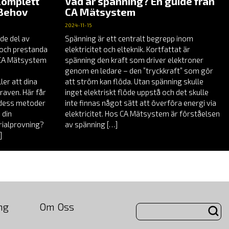
Komplett
Vad är spänning? En guide från
 Behov
CA Mätsystem
2024-11-15
de del av
Spänning är ett centralt begrepp inom
t och prestanda
elektricitet och elteknik. Kortfattat är
å CA Mätsystem
spänning den kraft som driver elektroner
genom en ledare – den ”tryckkraft” som gör
er att dina
att ström kan flöda. Utan spänning skulle
raven. Här får
inget elektriskt flöde uppstå och det skulle
, dess metoder
inte finnas något sätt att överföra energi via
 din
elektricitet. Hos CA Mätsystem är förståelsen
rialprovning?
av spänning […]
]
ng
Om Oss