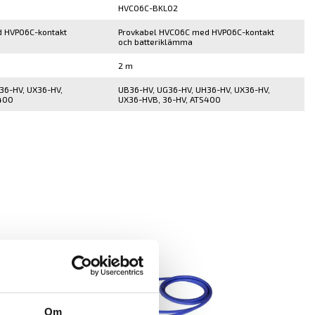
HVC06C-BKL02
 HVP06C-kontakt
Provkabel HVC06C med HVP06C-kontakt
och batteriklämma
2 m
36-HV, UX36-HV,
UB36-HV, UG36-HV, UH36-HV, UX36-HV,
400
UX36-HVB, 36-HV, ATS400
Om