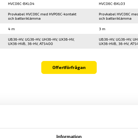
HVC06C-BKL04
HVC06C-BKL03
Provkabel HVC06C med HVP06C-kontakt
Provkabel HVC06C med
och batteriklämma
och batteriklämma
4 m
3 m
UB36-HV, UG36-HV, UH36-HV, UX36-HV,
UB36-HV, UG36-HV, UH
UX36-HVB, 36-HV, ATS400
UX36-HVB, 36-HV, ATS
Offertförfrågan
Information