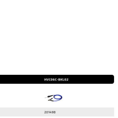
HVC06C-BKL02
201498