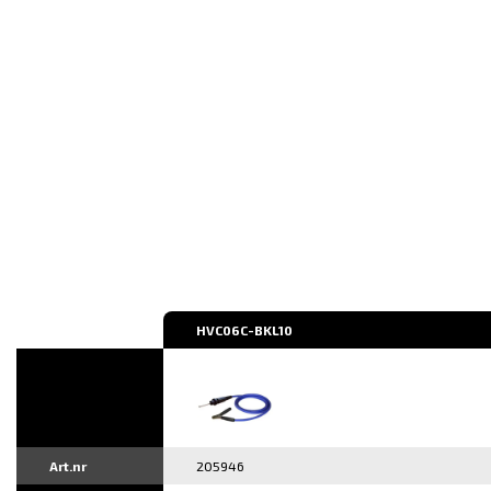
HVC06C-BKL10
Art.nr
205946