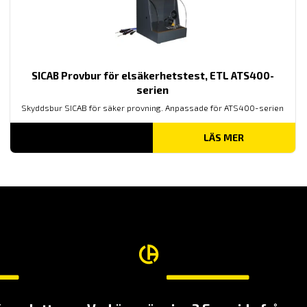
SICAB Provbur för elsäkerhetstest, ETL ATS400-
serien
Skyddsbur SICAB för säker provning. Anpassade för ATS400-serien
LÄS MER