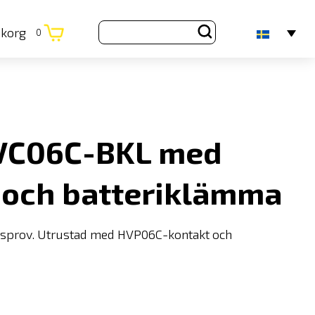
ukorg
0
HVC06C-BKL med
och batteriklämma
sprov. Utrustad med HVP06C-kontakt och