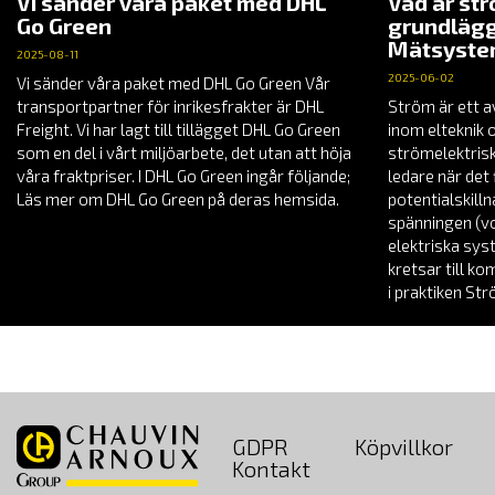
Vi sänder våra paket med DHL
Vad är st
Go Green
grundlägg
Mätsyst
2025-08-11
2025-06-02
Vi sänder våra paket med DHL Go Green Vår
transportpartner för inrikesfrakter är DHL
Ström är ett a
Freight. Vi har lagt till tillägget DHL Go Green
inom elteknik 
som en del i vårt miljöarbete, det utan att höja
strömelektrisk
våra fraktpriser. I DHL Go Green ingår följande;
ledare när det 
Läs mer om DHL Go Green på deras hemsida.
potentialskill
spänningen (vol
elektriska sys
kretsar till k
i praktiken St
GDPR
Köpvillkor
Kontakt