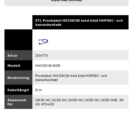
e-
post
ETL Provkabel HVC06CW med böjd HVP06C- och
banankontakt
Art.nr
204773
Modell
HVC06CW-B08
Provkabel HVC06CW med böjd HVP06C- och
Beskrivning
banankontakt
Kabellängd
8 m
Anpassad
UB36-HV, UG36-HV, UH36-HV, UX36-HV, UX36-HVB, 36-
för
HV, ATS400