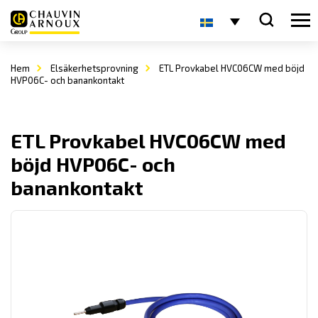
Hem
Elsäkerhetsprovning
ETL Provkabel HVC06CW med böjd
HVP06C- och banankontakt
ETL Provkabel HVC06CW med
böjd HVP06C- och
banankontakt