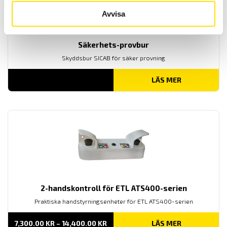
Avvisa
Säkerhets-provbur
Skyddsbur SICAB för säker provning
LÄS MER
2-handskontroll för ETL ATS400-serien
Praktiska handstyrningsenheter för ETL ATS400-serien
PRISINTERVALL:
7,300.00
KR
–
14,400.00
KR
LÄS MER