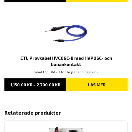
ETL Provkabel HVC06C-B med HVP06C- och
banankontakt
Kabel HVC06C-B för högspänningsprov.
PRISINTERVALL:
1,150.00
KR
–
2,700.00
KR
LÄS MER
1,150.00 KR
TILL
2,700.00 KR
Relaterade produkter