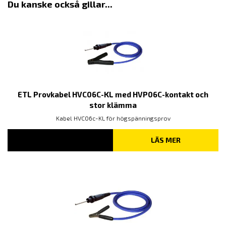
Du kanske också gillar...
ETL Provkabel HVC06C-KL med HVP06C-kontakt och
stor klämma
Kabel HVC06c-KL för högspänningsprov
LÄS MER