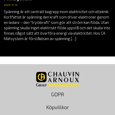
2024-11-15
Spänning är ett centralt begrepp inom elektricitet och elteknik.
Kortfattat är spänning den kraft som driver elektroner genom
en ledare – den ”tryckkraft” som gör att ström kan flöda. Utan
spänning skulle inget elektriskt flöde uppstå och det skulle inte
finnas något sätt att överföra energi via elektricitet. Hos CA
Mätsystem är förståelsen av spänning […]
GDPR
Köpvillkor