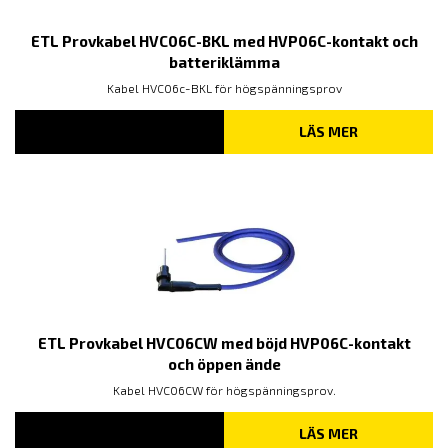
ETL Provkabel HVC06C-BKL med HVP06C-kontakt och
batteriklämma
Kabel HVC06c-BKL för högspänningsprov
LÄS MER
ETL Provkabel HVC06CW med böjd HVP06C-kontakt
och öppen ände
Kabel HVC06CW för högspänningsprov.
LÄS MER