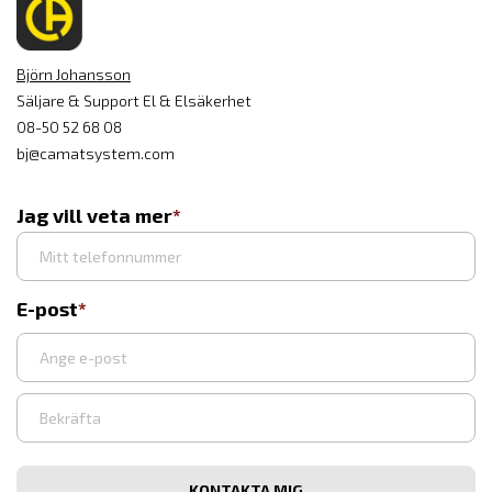
Björn Johansson
Säljare & Support El & Elsäkerhet
08-50 52 68 08
bj@camatsystem.com
Jag vill veta mer
E-post
Ange
e-
post
Bekräfta