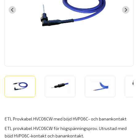
ETL Provkabel HVC06CW med böjd HVP06C- och banankontakt
ETL provkabel HVC06CW för högspänningsprov. Utrustad med
böjd HVP06C-kontakt och banankontakt.