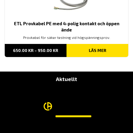
ETL Provkabel PE med 4-polig kontakt och öppen
ände
Provkabel för säker testning vid högspänningsprov.
PRISINTERVALL:
650.00
KR
–
950.00
KR
LÄS MER
650.00 KR
TILL
950.00 KR
Aktuellt