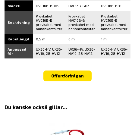
Modell
HVC16B-B005
HVC16B-B06
HVC16B-B01
Provkabel
Provkabel
Provkabel
HVC16B-B
HVC16B-B
HVC16B-B
Beskrivning
provkabel med
provkabel med
provkabel med
banankontakter
banankontakter
banankontakter
Kabellängd
0,5 m
6 m
1 m
Anpassad
UX36-HV, UX36-
UX36-HV, UX36-
UX36-HV, UX36-
för
HV16, 28-HV12
HV16, 28-HV12
HV16, 28-HV12
Offertförfrågan
Du kanske också gillar...