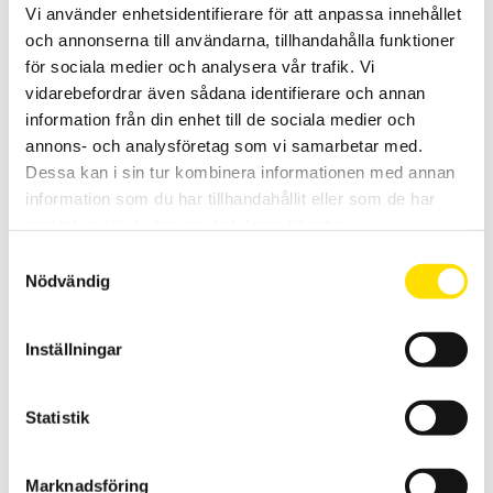
Vi använder enhetsidentifierare för att anpassa innehållet
DataView-mjukvara för ATS400-serien samt drivrutiner.
och annonserna till användarna, tillhandahålla funktioner
för sociala medier och analysera vår trafik. Vi
LÄS MER
vidarebefordrar även sådana identifierare och annan
information från din enhet till de sociala medier och
annons- och analysföretag som vi samarbetar med.
Dessa kan i sin tur kombinera informationen med annan
information som du har tillhandahållit eller som de har
samlat in när du har använt deras tjänster.
Samtyckesval
Nödvändig
ETL Reservprovspets för PE-prob
Reservspetsar för PE-provspetsar till ATS400 och RS36
Inställningar
310.00
KR
LÄS MER
Statistik
Marknadsföring