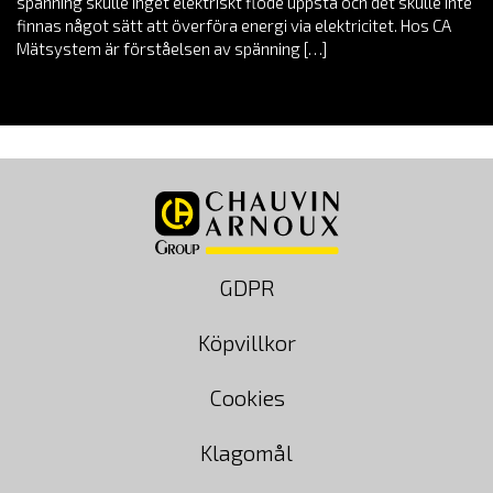
spänning skulle inget elektriskt flöde uppstå och det skulle inte
finnas något sätt att överföra energi via elektricitet. Hos CA
Mätsystem är förståelsen av spänning […]
GDPR
Köpvillkor
Cookies
Klagomål