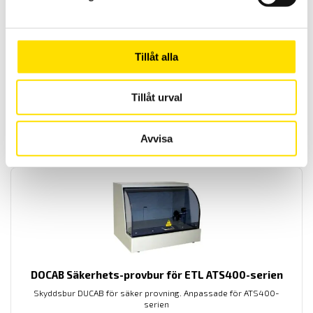
Tillåt alla
Provpistol KANON16 med eller utan HIRAT-kontakt
Provpistol KANON16 med eller utan HIRAT-kontakt.
Tillåt urval
LÄS MER
Avvisa
DOCAB Säkerhets-provbur för ETL ATS400-serien
Skyddsbur DUCAB för säker provning. Anpassade för ATS400-
serien