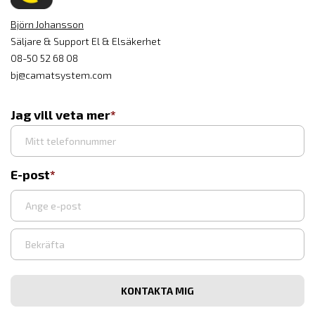
Björn Johansson
Säljare & Support El & Elsäkerhet
08-50 52 68 08
bj@camatsystem.com
Jag vill veta mer
E-post
Ange
e-
post
Bekräfta
e-
post