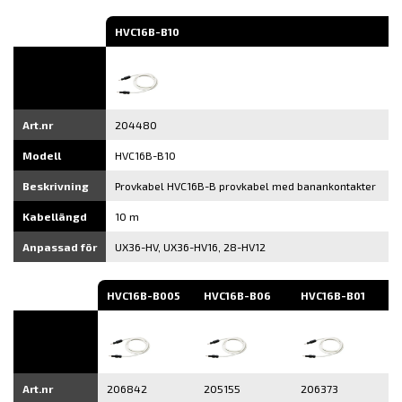
HVC16B-B10
Art.nr
204480
Modell
HVC16B-B10
Beskrivning
Provkabel HVC16B-B provkabel med banankontakter
Kabellängd
10 m
Anpassad för
UX36-HV, UX36-HV16, 28-HV12
HVC16B-B005
HVC16B-B06
HVC16B-B01
Art.nr
206842
205155
206373