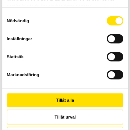
samlat in när du har använt deras tjänster.
Samtyckesval
Nödvändig
Inställningar
Statistik
ETL Provkabel HV med HVP06N-kontakt (1-polig) och
öppen ände
Kabel för högspänningsprov. Anpassad för UH28C och UG28C.
Marknadsföring
920.00
KR
LÄS MER
Tillåt alla
Tillåt urval