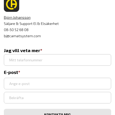
Björn Johansson
Säljare & Support El & Elsäkerhet
08-50 52 68 08
bj@camatsystem.com
Jag vill veta mer
E-post
Ange
e-
post
Bekräfta