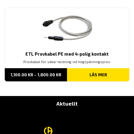
ETL Provkabel PE med 4-polig kontakt
Provkabel för säker testning vid högspänningsprov.
PRISINTERVALL:
1,100.00
KR
–
1,800.00
KR
LÄS MER
1,100.00 KR
TILL
1,800.00 KR
Aktuellt