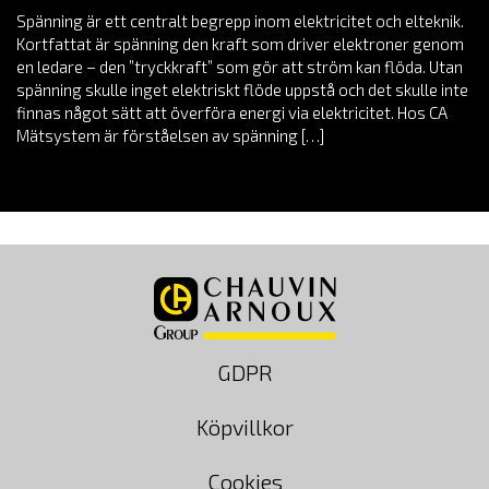
Spänning är ett centralt begrepp inom elektricitet och elteknik.
Kortfattat är spänning den kraft som driver elektroner genom
en ledare – den ”tryckkraft” som gör att ström kan flöda. Utan
spänning skulle inget elektriskt flöde uppstå och det skulle inte
finnas något sätt att överföra energi via elektricitet. Hos CA
Mätsystem är förståelsen av spänning […]
GDPR
Köpvillkor
Cookies