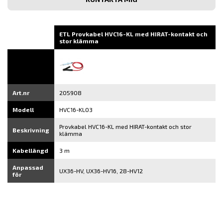
e-
post
ETL Provkabel HVC16-KL med HIRAT-kontakt och
stor klämma
Art.nr
205908
Modell
HVC16-KL03
Provkabel HVC16-KL med HIRAT-kontakt och stor
Beskrivning
klämma
Kabellängd
3 m
Anpassad
UX36-HV, UX36-HV16, 28-HV12
för