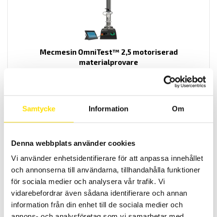
Mecmesin OmniTest™ 2,5 motoriserad
materialprovare
PC styrd provställ/dragprovare för material och produktprovning
från Mecmesin med kapaciteter från 2,5 N upp till 2500 N
LÄS MER
Samtycke
Information
Om
Denna webbplats använder cookies
Vi använder enhetsidentifierare för att anpassa innehållet
och annonserna till användarna, tillhandahålla funktioner
för sociala medier och analysera vår trafik. Vi
vidarebefordrar även sådana identifierare och annan
information från din enhet till de sociala medier och
Mecmesin OmniTest™ 5,0 motoriserad
annons- och analysföretag som vi samarbetar med.