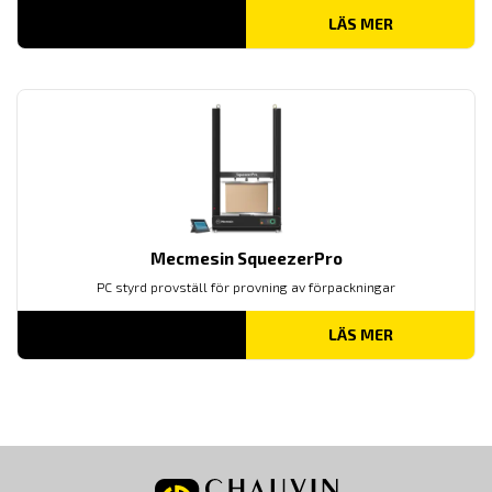
LÄS MER
Mecmesin SqueezerPro
PC styrd provställ för provning av förpackningar
LÄS MER