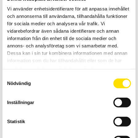
materialprovare
Vi använder enhetsidentifierare för att anpassa innehållet
PC styrd provställ/dragprovare för material och produktprovning
från Mecmesin med kapaciteter från 2,5 N upp till 5000 N
och annonserna till användarna, tillhandahålla funktioner
för sociala medier och analysera vår trafik. Vi
LÄS MER
vidarebefordrar även sådana identifierare och annan
information från din enhet till de sociala medier och
annons- och analysföretag som vi samarbetar med.
Dessa kan i sin tur kombinera informationen med annan
information som du har tillhandahållit eller som de har
samlat in när du har använt deras tjänster.
Samtyckesval
Nödvändig
Mecmesin OmniTest™ 7,5 motoriserad
materialprovare
Inställningar
PC styrd provställ/dragprovare för material och produktprovning
från Mecmesin med kapaciteter från 2,5 N upp till 7500 N
Statistik
LÄS MER