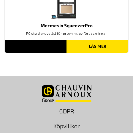
Mecmesin SqueezerPro
PC styrd provställ för provning av förpackningar
LÄS MER
GDPR
Köpvillkor