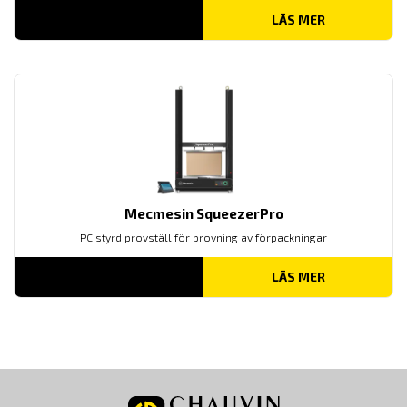
LÄS MER
Mecmesin SqueezerPro
PC styrd provställ för provning av förpackningar
LÄS MER