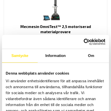
Mecmesin OmniTest™ 2,5 motoriserad
materialprovare
PC styrd provställ/dragprovare för material och produktprovning
från Mecmesin med kapaciteter från 2,5 N upp till 2500 N
LÄS MER
Samtycke
Information
Om
Denna webbplats använder cookies
Vi använder enhetsidentifierare för att anpassa innehållet
och annonserna till användarna, tillhandahålla funktioner
för sociala medier och analysera vår trafik. Vi
vidarebefordrar även sådana identifierare och annan
information från din enhet till de sociala medier och
Mecmesin OmniTest™ 5,0 motoriserad
annons- och analysföretag som vi samarbetar med.