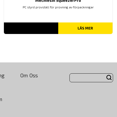
Mecmesin SqueezerPro
PC styrd provställ för provning av förpackningar
LÄS MER
ng
Om Oss
m