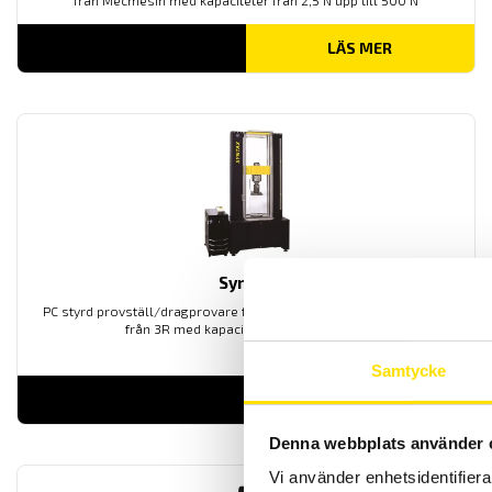
från Mecmesin med kapaciteter från 2,5 N upp till 500 N
LÄS MER
Syntax
PC styrd provställ/dragprovare för material och produktprovning
från 3R med kapaciteter upp till 300 kN
Samtycke
LÄS MER
Denna webbplats använder 
Vi använder enhetsidentifierar