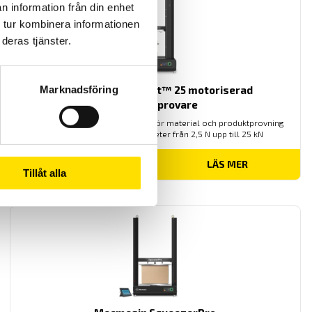
n information från din enhet
 tur kombinera informationen
deras tjänster.
Mecmesin OmniTest™ 25 motoriserad
Marknadsföring
materialprovare
PC styrd provställ/dragprovare för material och produktprovning
från Mecmesin med kapaciteter från 2,5 N upp till 25 kN
LÄS MER
Tillåt alla