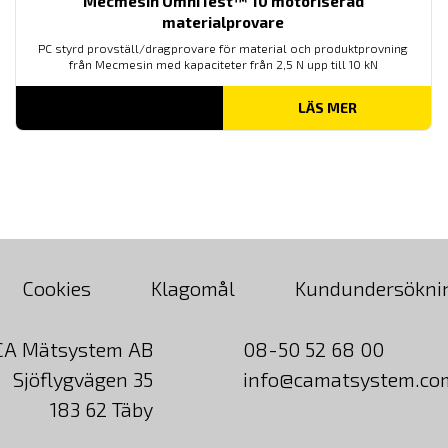
Mecmesin OmniTest™ 10 motoriserad
materialprovare
PC styrd provställ/dragprovare för material och produktprovning
från Mecmesin med kapaciteter från 2,5 N upp till 10 kN
LÄS MER
Cookies
Klagomål
Kundundersökni
CA Mätsystem AB
08-50 52 68 00
Sjöflygvägen 35
info@camatsystem.co
183 62 Täby