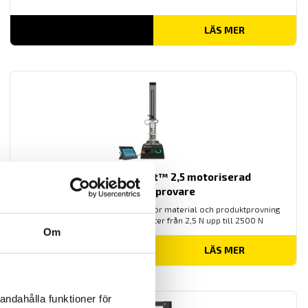
LÄS MER
Mecmesin OmniTest™ 2,5 motoriserad
materialprovare
PC styrd provställ/dragprovare för material och produktprovning
från Mecmesin med kapaciteter från 2,5 N upp till 2500 N
Om
LÄS MER
andahålla funktioner för