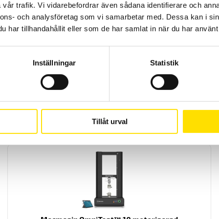
vår trafik. Vi vidarebefordrar även sådana identifierare och anna
nnons- och analysföretag som vi samarbetar med. Dessa kan i sin
har tillhandahållit eller som de har samlat in när du har använt 
Mecmesin OmniTest™ 7,5 motoriserad
Inställningar
Statistik
materialprovare
PC styrd provställ/dragprovare för material och produktprovning
från Mecmesin med kapaciteter från 2,5 N upp till 7500 N
LÄS MER
Tillåt urval