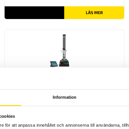
LÄS MER
Mecmesin OmniTest™ 1 motoriserad
materialprovare
PC styrd provställ/dragprovare för material och produktprovning
från Mecmesin med kapaciteter från 2,5 N upp till 1000 N
Information
LÄS MER
cookies
e för att anpassa innehållet och annonserna till användarna, tillh