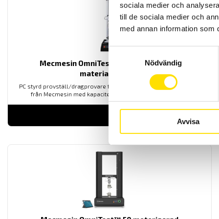
sociala medier och analysera 
till de sociala medier och a
med annan information som du 
Samtyckesval
Mecmesin OmniTest™ 5,0 motoriserad
Nödvändig
materialprovare
PC styrd provställ/dragprovare för material och produktprovning
från Mecmesin med kapaciteter från 2,5 N upp till 5000 N
LÄS MER
Avvisa