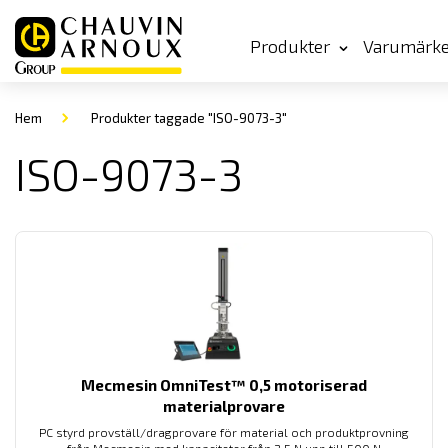
Produkter
Varumärk
Hem
Produkter taggade "ISO-9073-3"
ISO-9073-3
Mecmesin OmniTest™ 0,5 motoriserad
materialprovare
PC styrd provställ/dragprovare för material och produktprovning