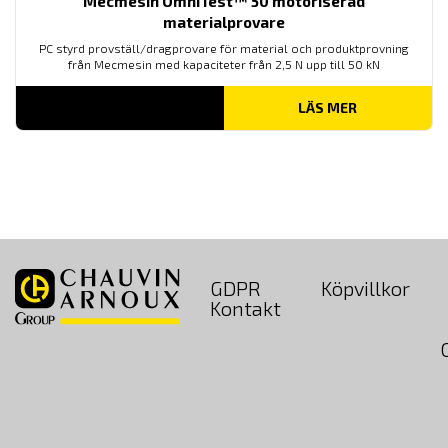
Mecmesin OmniTest™ 50 motoriserad
materialprovare
PC styrd provställ/dragprovare för material och produktprovning
från Mecmesin med kapaciteter från 2,5 N upp till 50 kN
LÄS MER
GDPR
Köpvillkor
Kontakt