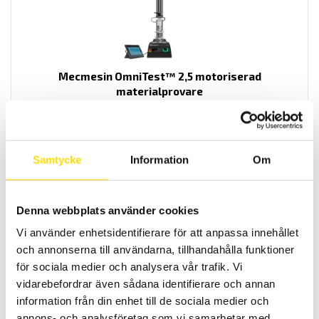
Mecmesin OmniTest™ 2,5 motoriserad
materialprovare
PC styrd provställ/dragprovare för material och produktprovning
från Mecmesin med kapaciteter från 2,5 N upp till 2500 N
LÄS MER
Samtycke
Information
Om
Denna webbplats använder cookies
Vi använder enhetsidentifierare för att anpassa innehållet
och annonserna till användarna, tillhandahålla funktioner
för sociala medier och analysera vår trafik. Vi
vidarebefordrar även sådana identifierare och annan
information från din enhet till de sociala medier och
Mecmesin OmniTest™ 5,0 motoriserad
annons- och analysföretag som vi samarbetar med.