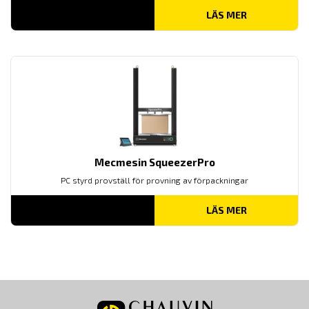
LÄS MER
Mecmesin SqueezerPro
PC styrd provställ för provning av förpackningar
LÄS MER