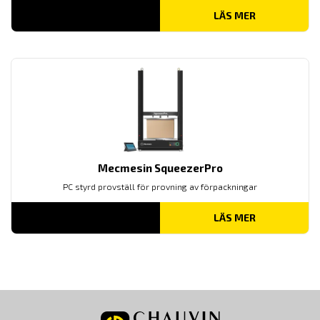
LÄS MER
Mecmesin SqueezerPro
PC styrd provställ för provning av förpackningar
LÄS MER