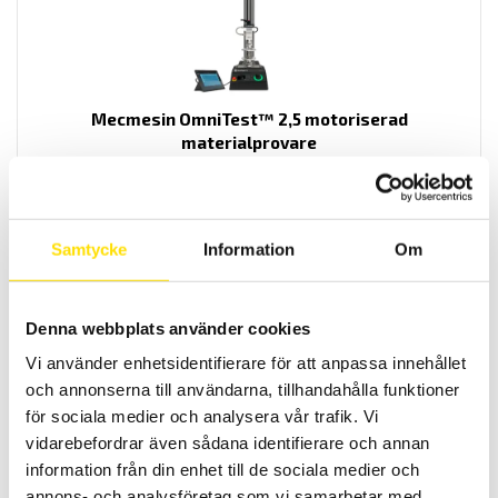
Mecmesin OmniTest™ 2,5 motoriserad
materialprovare
PC styrd provställ/dragprovare för material och produktprovning
från Mecmesin med kapaciteter från 2,5 N upp till 2500 N
LÄS MER
Samtycke
Information
Om
Denna webbplats använder cookies
Vi använder enhetsidentifierare för att anpassa innehållet
och annonserna till användarna, tillhandahålla funktioner
för sociala medier och analysera vår trafik. Vi
vidarebefordrar även sådana identifierare och annan
information från din enhet till de sociala medier och
Mecmesin OmniTest™ 5,0 motoriserad
annons- och analysföretag som vi samarbetar med.