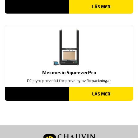
LÄS MER
Mecmesin SqueezerPro
PC styrd provställ för provning av förpackningar
LÄS MER