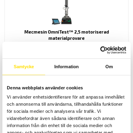
Mecmesin OmniTest™ 2,5 motoriserad
materialprovare
PC styrd provställ/dragprovare för material och produktprovning
från Mecmesin med kapaciteter från 2,5 N upp till 2500 N
LÄS MER
Samtycke
Information
Om
Denna webbplats använder cookies
Vi använder enhetsidentifierare för att anpassa innehållet
och annonserna till användarna, tillhandahålla funktioner
för sociala medier och analysera vår trafik. Vi
vidarebefordrar även sådana identifierare och annan
information från din enhet till de sociala medier och
Mecmesin OmniTest™ 5,0 motoriserad
annons- och analysföretag som vi samarbetar med.