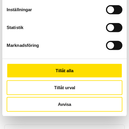
LÄS MER
Inställningar
Statistik
Marknadsföring
ETL Högspänningsprovare UX36 30 kV med
Tillåt alla
oljetransformator
UX 36 30 kV är en mycket kompakt, kraftfull och innovativ
högspänningsprovare med en testspänning upp till 30 000 VAC.
Tillåt urval
Alla värden är lätt inställbara över RS232 interface eller manuellt
med tangenterna på fronten.
Avvisa
LÄS MER