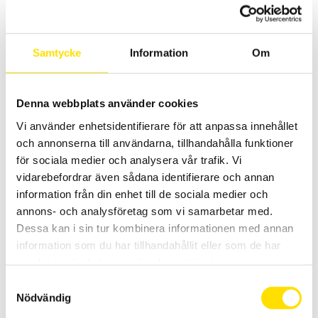
UX 36 100 kV är en mycket kompakt, kraftfull och innovativ
högspänningsprovare med en testspänning upp till 100 000 VAC.
Alla värden är lätt inställbara över RS232 interface eller manuellt
Samtycke
Information
Om
med tangenterna på fronten.
LÄS MER
Denna webbplats använder cookies
Vi använder enhetsidentifierare för att anpassa innehållet
och annonserna till användarna, tillhandahålla funktioner
för sociala medier och analysera vår trafik. Vi
vidarebefordrar även sådana identifierare och annan
information från din enhet till de sociala medier och
annons- och analysföretag som vi samarbetar med.
Dessa kan i sin tur kombinera informationen med annan
ETL Högspänningsprovare UX36 50 kV med
information som du har tillhandahållit eller som de har
oljetransformator
samlat in när du har använt deras tjänster.
UX 36 50 kV är en mycket kompakt, kraftfull och innovativ
högspänningsprovare med en testspänning upp till 50 000 VAC .
Samtyckesval
Alla värden är lätt inställbara över RS232 interface eller manuellt
Nödvändig
med tangenterna på fronten.