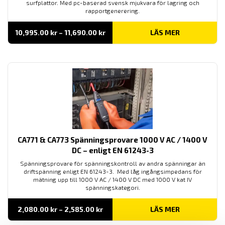
surfplattor. Med pc-baserad svensk mjukvara för lagring och
rapportgenerering.
Prisintervall:
10,995.00
kr
–
11,690.00
kr
LÄS MER
10,995.00 kr
till
11,690.00 kr
CA771 & CA773 Spänningsprovare 1000 V AC / 1400 V
DC – enligt EN 61243-3
Spänningsprovare för spänningskontroll av andra spänningar än
driftspänning enligt EN 61243-3. Med låg ingångsimpedans för
mätning upp till 1000 V AC / 1400 V DC med 1000 V kat IV
spänningskategori.
Prisintervall:
2,080.00
kr
–
2,585.00
kr
LÄS MER
2,080.00 kr
till