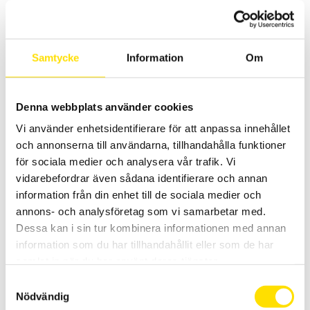
2,585.00 kr
Samtycke
Information
Om
Denna webbplats använder cookies
CA742 & CA762 Spänningsprovare 690 V AC – enligt
Vi använder enhetsidentifierare för att anpassa innehållet
EN 61243-3
och annonserna till användarna, tillhandahålla funktioner
Spänningsprovare för spänningskontroll av andra spänningar än
för sociala medier och analysera vår trafik. Vi
driftspänning enligt EN 61243-3. Med låg ingångsimpedans för
vidarebefordrar även sådana identifierare och annan
mätning upp till 690 V AC / 750 DC med 600 V kat IV
spänningskategori.
information från din enhet till de sociala medier och
annons- och analysföretag som vi samarbetar med.
Prisintervall:
275.00
kr
–
1,115.00
kr
LÄS MER
Dessa kan i sin tur kombinera informationen med annan
275.00 kr
till
information som du har tillhandahållit eller som de har
1,115.00 kr
samlat in när du har använt deras tjänster.
Samtyckesval
Nödvändig