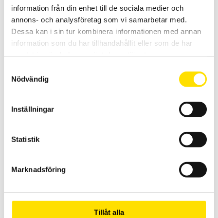
LÄS MER
information från din enhet till de sociala medier och
annons- och analysföretag som vi samarbetar med.
Dessa kan i sin tur kombinera informationen med annan
information som du har tillhandahållit eller som de har
samlat in när du har använt deras tjänster.
Samtyckesval
Nödvändig
Elsäkerhetsprovare ATS400 UHP
Inställningar
ATS400 variant UHP för elsäkerhetsprovning, kombisystem med 2-
32 A skyddsledarprov och 100-6000 V högspänningsprov.
Statistik
LÄS MER
Marknadsföring
Tillåt alla