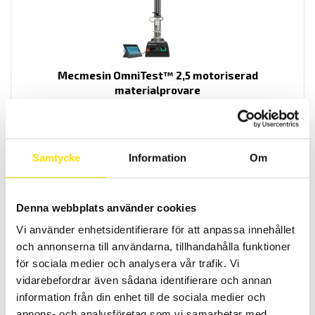
Mecmesin OmniTest™ 2,5 motoriserad
materialprovare
PC styrd provställ/dragprovare för material och produktprovning
från Mecmesin med kapaciteter från 2,5 N upp till 2500 N
LÄS MER
Samtycke
Information
Om
Denna webbplats använder cookies
Vi använder enhetsidentifierare för att anpassa innehållet
och annonserna till användarna, tillhandahålla funktioner
för sociala medier och analysera vår trafik. Vi
vidarebefordrar även sådana identifierare och annan
information från din enhet till de sociala medier och
Mecmesin OmniTest™ 5,0 motoriserad
annons- och analysföretag som vi samarbetar med.