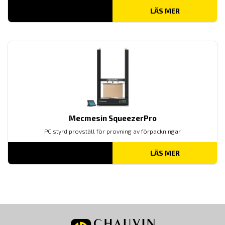
LÄS MER
Mecmesin SqueezerPro
PC styrd provställ för provning av förpackningar
LÄS MER