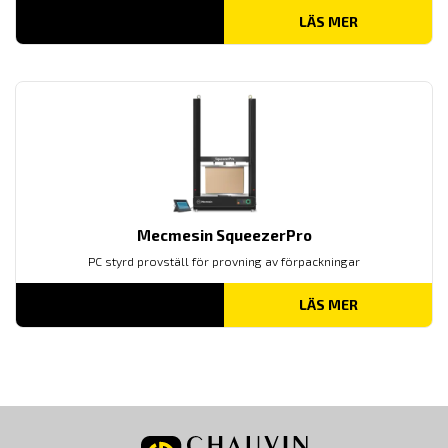
LÄS MER
Mecmesin SqueezerPro
PC styrd provställ för provning av förpackningar
LÄS MER