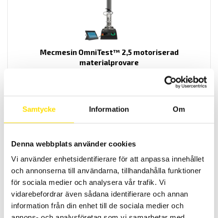
Mecmesin OmniTest™ 2,5 motoriserad
materialprovare
PC styrd provställ/dragprovare för material och produktprovning
från Mecmesin med kapaciteter från 2,5 N upp till 2500 N
LÄS MER
Samtycke
Information
Om
Denna webbplats använder cookies
Vi använder enhetsidentifierare för att anpassa innehållet
och annonserna till användarna, tillhandahålla funktioner
för sociala medier och analysera vår trafik. Vi
vidarebefordrar även sådana identifierare och annan
information från din enhet till de sociala medier och
Mecmesin OmniTest™ 5,0 motoriserad
annons- och analysföretag som vi samarbetar med.