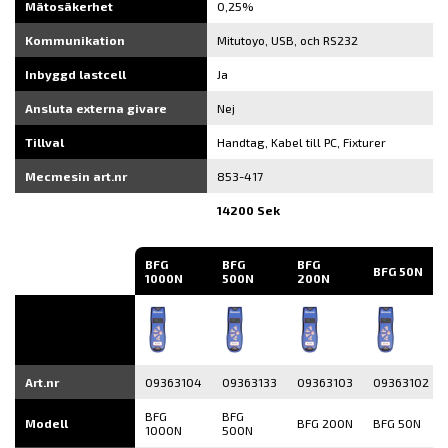
Mätosäkerhet
0,25%
Kommunikation
Mitutoyo, USB, och RS232
Inbyggd lastcell
Ja
Ansluta externa givare
Nej
Tillval
Handtag, Kabel till PC, Fixturer
Mecmesin art.nr
853-417
14200 Sek
BFG
BFG
BFG
BFG 50N
1000N
500N
200N
Art.nr
09363104
09363133
09363103
09363102
BFG
BFG
Modell
BFG 200N
BFG 50N
1000N
500N