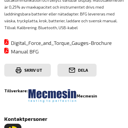
datakommunikation och belyst vändbar display. Mätosäkerheten
är 0,25% av maxkapacitet och instrumentet drivs med
laddningsbara batterier eller nätadapter. BFG levereras med
väska, tryckplatta, krok, batterier, laddare och svensk manual.
Tillval: Kalibrering. Bluetooth, USB-kabel
Digital_Force_and_Torque_Gauges-Brochure
Manual BFG
SKRIV UT
DELA
Tillverkare:
Mecmesin
Kontaktpersoner