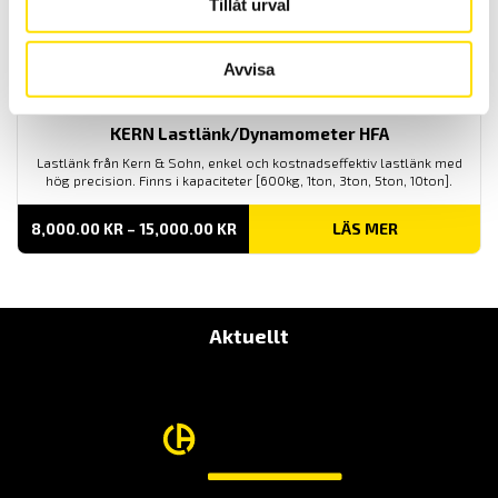
Tillåt urval
Avvisa
KERN Lastlänk/Dynamometer HFA
Lastlänk från Kern & Sohn, enkel och kostnadseffektiv lastlänk med
hög precision. Finns i kapaciteter [600kg, 1ton, 3ton, 5ton, 10ton].
PRISINTERVALL:
8,000.00
KR
–
15,000.00
KR
LÄS MER
8,000.00 KR
TILL
15,000.00 KR
Aktuellt