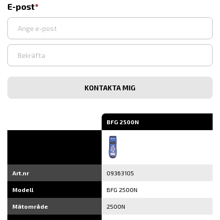
E-post
Ange
e-
post
Bekräfta
e-
post
BFG 2500N
Art.nr
09363105
Modell
BFG 2500N
Mätområde
2500N