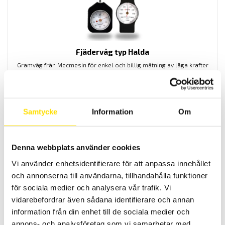
Fjädervåg typ Halda
Gramvåg från Mecmesin för enkel och
billig
mätning av låga
krafter
under
1000 gf.
2,550.00
KR
LÄS MER
Samtycke
Information
Om
Denna webbplats använder cookies
Vi använder enhetsidentifierare för att anpassa innehållet
och annonserna till användarna, tillhandahålla funktioner
för sociala medier och analysera vår trafik. Vi
vidarebefordrar även sådana identifierare och annan
Mecmesin ST Statiskmomentgivare låg moment
information från din enhet till de sociala medier och
Momentgivare Static Torque (ST) för låg moment med kapaciteter
annons- och analysföretag som vi samarbetar med.
från 50 mN.m till 2 N.m, används med SMART-kontakt för anslutning