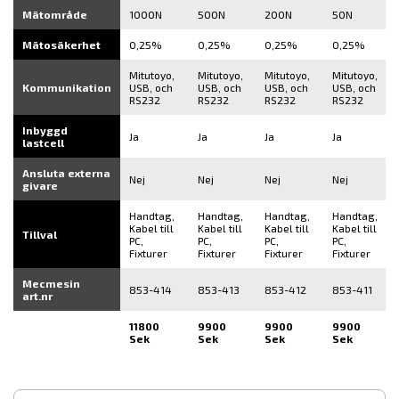
Mätområde
1000N
500N
200N
50N
Mätosäkerhet
0,25%
0,25%
0,25%
0,25%
Mitutoyo,
Mitutoyo,
Mitutoyo,
Mitutoyo,
Kommunikation
USB, och
USB, och
USB, och
USB, och
RS232
RS232
RS232
RS232
Inbyggd
Ja
Ja
Ja
Ja
lastcell
Ansluta externa
Nej
Nej
Nej
Nej
givare
Handtag,
Handtag,
Handtag,
Handtag,
Kabel till
Kabel till
Kabel till
Kabel till
Tillval
PC,
PC,
PC,
PC,
Fixturer
Fixturer
Fixturer
Fixturer
Mecmesin
853-414
853-413
853-412
853-411
art.nr
11800
9900
9900
9900
Sek
Sek
Sek
Sek
▾