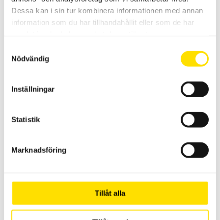
till AFG och AFTI.
Dessa kan i sin tur kombinera informationen med annan
information som du har tillhandahållit eller som de har
LÄS MER
samlat in när du har använt deras tjänster.
Samtyckesval
Nödvändig
Inställningar
Statistik
ValuTest-D manuellt provställ
Manuellt provställ från Mecmesin för användning med AFG, BFG
Marknadsföring
eller CFG
LÄS MER
Tillåt alla