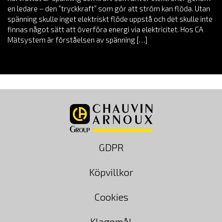
en ledare – den ”tryckkraft” som gör att ström kan flöda. Utan
spänning skulle inget elektriskt flöde uppstå och det skulle inte
finnas något sätt att överföra energi via elektricitet. Hos CA
Mätsystem är förståelsen av spänning […]
GDPR
Köpvillkor
Cookies
Klagomål