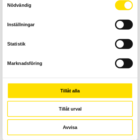
Nödvändig
Inställningar
Statistik
Härdad tryckplatta från Mecmesin
Marknadsföring
Tryckplatta för användning tillsammans med dynamometer eller
dragprovare upp till 5 kN
LÄS MER
Tillåt alla
Tillåt urval
Avvisa