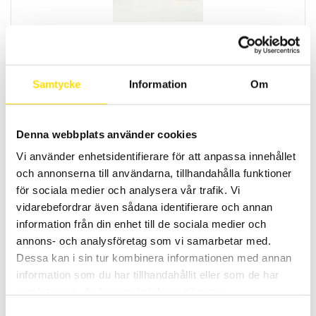
Kablar Digital dynamometer – Provställ
Kommunikationskabel till digitala dynamometrar för anslutning till
provställ.
Samtycke
Information
Om
LÄS MER
Denna webbplats använder cookies
Vi använder enhetsidentifierare för att anpassa innehållet
och annonserna till användarna, tillhandahålla funktioner
för sociala medier och analysera vår trafik. Vi
vidarebefordrar även sådana identifierare och annan
information från din enhet till de sociala medier och
annons- och analysföretag som vi samarbetar med.
Handtag för AFG, BFG
Dessa kan i sin tur kombinera informationen med annan
Enkelt handtag för AFG & BFG
information som du har tillhandahållit eller som de har
samlat in när du har använt deras tjänster.
LÄS MER
Samtyckesval