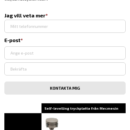
Jag vill veta mer
E-post
Ange
e-
post
Bekräfta
e-
post
Self-levelling tryckplatta från Mecmesin