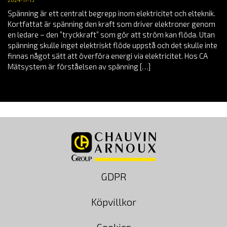
2024-11-15
Spänning är ett centralt begrepp inom elektricitet och elteknik.
Kortfattat är spänning den kraft som driver elektroner genom
en ledare – den ”tryckkraft” som gör att ström kan flöda. Utan
spänning skulle inget elektriskt flöde uppstå och det skulle inte
finnas något sätt att överföra energi via elektricitet. Hos CA
Mätsystem är förståelsen av spänning […]
GDPR
Köpvillkor