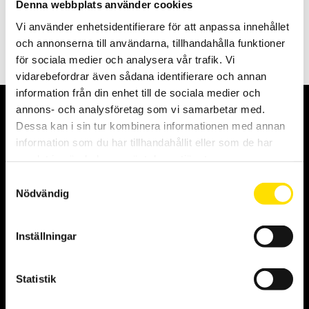
Denna webbplats använder cookies
Digitalt visarinstrument N320 för hopkoppling med lastcell
Vi använder enhetsidentifierare för att anpassa innehållet
4,950.00
KR
LÄS MER
och annonserna till användarna, tillhandahålla funktioner
för sociala medier och analysera vår trafik. Vi
vidarebefordrar även sådana identifierare och annan
information från din enhet till de sociala medier och
Aktuellt
annons- och analysföretag som vi samarbetar med.
Dessa kan i sin tur kombinera informationen med annan
information som du har tillhandahållit eller som de har
samlat in när du har använt deras tjänster.
Samtyckesval
Nödvändig
Vi sänder våra paket med DHL Go Green
Inställningar
2025-08-11
Vi sänder våra paket med DHL Go Green Vår transportpartner
Statistik
för inrikesfrakter är DHL Freight. Vi har lagt till tillägget DHL Go
Green som en del i vårt miljöarbete, det utan att höja våra