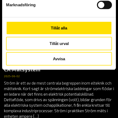
fraktpriser. I DHL Go Green ingår följande; Läs mer om DHL Go
Marknadsföring
Green på deras hemsida.
Tillåt alla
Tillåt urval
Avvisa
Vad är ström? En grundläggande guide från
CA Mätsystem
2025-06-02
Ström är ett av de mest centrala begreppen inom elteknik och
mätteknik. Kort sagt är strömelektriska laddningar som flödar i
en ledare när det finns en elektrisk potentialskillnad.
Dettaflöde, som drivs av spänningen (volt), bildar grunden för
alla elektriska system ochapplikationer, från enkla kretsar till
komplexa industriprocesser. Ström i praktiken Ström mäts i
enheten ampere […]