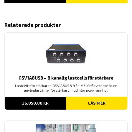
610.00 KR
TILL
7,650.00 KR
Relaterade produkter
GSV1A8USB – 8 kanalig lastcellsförstärkare
Lastcellsförstärkaren GSV1A8USB från ME Meßsysteme är en
användarvänlig förstärkare med hög noggrannhet.
36,050.00
KR
LÄS MER