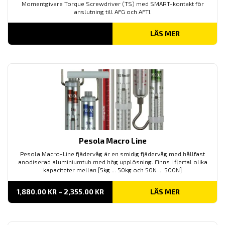
Momentgivare Torque Screwdriver (TS) med SMART-kontakt för
anslutning till AFG och AFTI.
LÄS MER
Pesola Macro Line
Pesola Macro-Line fjädervåg är en smidig fjädervåg med hållfast
anodiserad aluminiumtub med hög upplösning. Finns i flertal olika
kapaciteter mellan [5kg ... 50kg och 50N ... 500N]
PRISINTERVALL:
1,880.00
KR
–
2,355.00
KR
LÄS MER
1,880.00 KR
TILL
2,355.00 KR