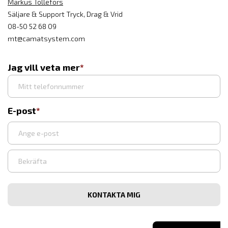
Markus Tollefors
Säljare & Support Tryck, Drag & Vrid
08-50 52 68 09
mt@camatsystem.com
Jag vill veta mer
E-post
Ange
e-
post
Bekräfta
e-
post