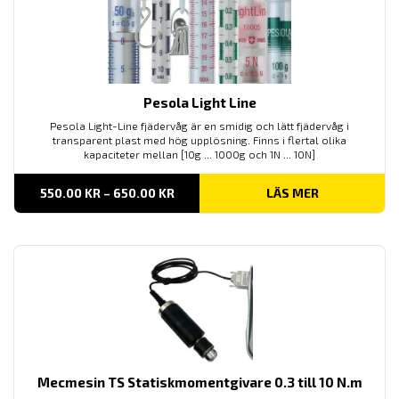
Pesola Light Line
Pesola Light-Line fjädervåg är en smidig och lätt fjädervåg i
transparent plast med hög upplösning. Finns i flertal olika
kapaciteter mellan [10g ... 1000g och 1N ... 10N]
PRISINTERVALL:
550.00
KR
–
650.00
KR
LÄS MER
550.00 KR
TILL
650.00 KR
Mecmesin TS Statiskmomentgivare 0.3 till 10 N.m