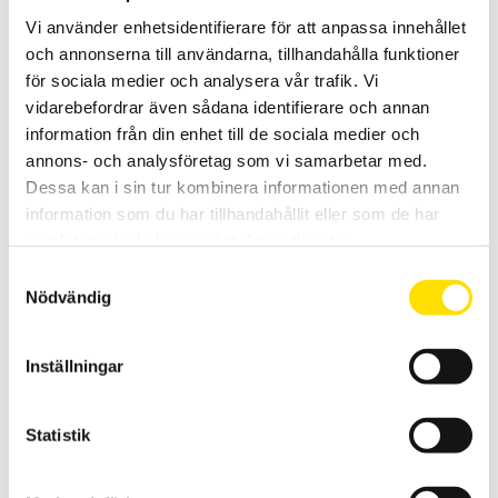
Vi använder enhetsidentifierare för att anpassa innehållet
och annonserna till användarna, tillhandahålla funktioner
för sociala medier och analysera vår trafik. Vi
vidarebefordrar även sådana identifierare och annan
Handtag för AFG, BFG & CFG
information från din enhet till de sociala medier och
Dubbelfattat handtag för AFG, BFG & CFG+
annons- och analysföretag som vi samarbetar med.
Dessa kan i sin tur kombinera informationen med annan
LÄS MER
information som du har tillhandahållit eller som de har
samlat in när du har använt deras tjänster.
Samtyckesval
Nödvändig
Inställningar
Statistik
Mecmesin krok 500N
Mecmesin krok som passar bra med dynamometrar och
dragprovare