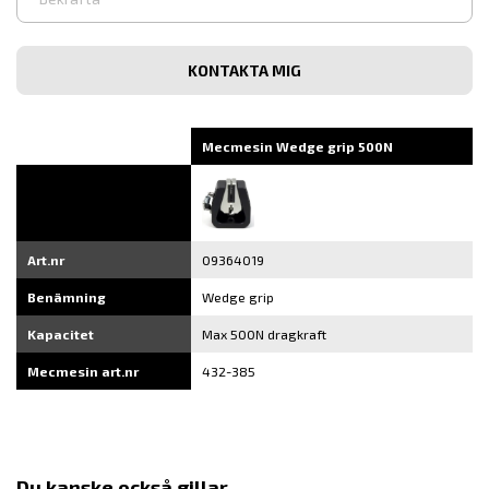
e-
post
Bekräfta
e-
post
Mecmesin Wedge grip 500N
Art.nr
09364019
Benämning
Wedge grip
Kapacitet
Max 500N dragkraft
Mecmesin art.nr
432-385
Du kanske också gillar...