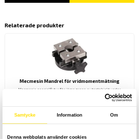
Relaterade produkter
Mecmesin Mandrel för vridmomentmätning
Mecmesin specialfixtur för jämn grepp av testobjekt under
vridmomentmätning
LÄS MER
Samtycke
Information
Om
Denna webbplats använder cookies