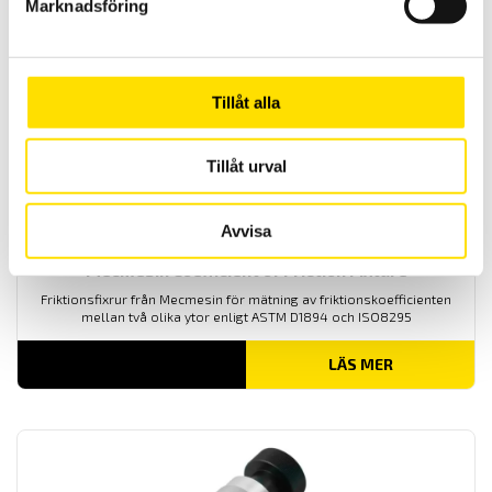
Marknadsföring
LÄS MER
Tillåt alla
Tillåt urval
Avvisa
Mecmesin Coefficient of Friction Fixture
Friktionsfixrur från Mecmesin för mätning av
friktionskoefficienten
mellan två olika ytor enligt
ASTM D1894
och ISO8295
LÄS MER