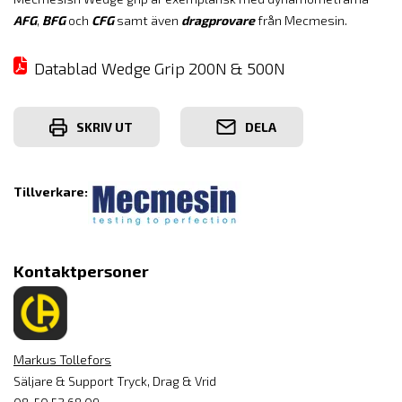
AFG
,
BFG
och
CFG
samt även
dragprovare
från Mecmesin.
Datablad Wedge Grip 200N & 500N
SKRIV UT
DELA
Tillverkare:
Kontaktpersoner
Markus Tollefors
Säljare & Support Tryck, Drag & Vrid