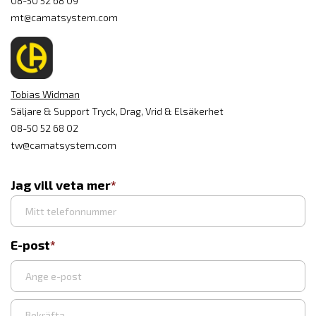
08-50 52 68 09
mt@camatsystem.com
Tobias Widman
Säljare & Support Tryck, Drag, Vrid & Elsäkerhet
08-50 52 68 02
tw@camatsystem.com
Jag vill veta mer
E-post
Ange