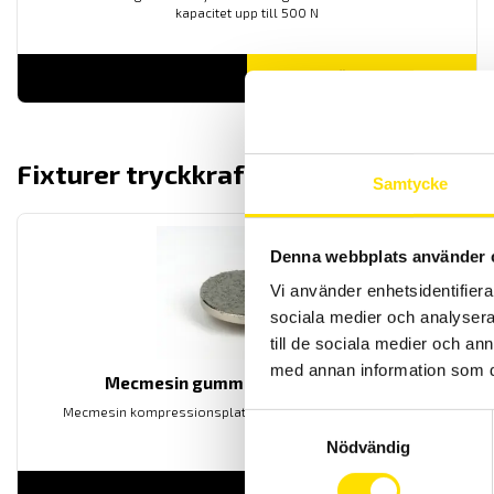
kapacitet upp till 500 N
LÄS MER
Fixturer tryckkraft
visa alla
Samtycke
Denna webbplats använder 
Vi använder enhetsidentifierar
sociala medier och analysera 
till de sociala medier och a
med annan information som du 
Mecmesin gummiklädd tryckplatta
Mecmesin kompressionsplatta gummiklädd för trycktester
Samtyckesval
Nödvändig