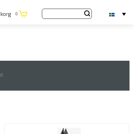
ukorg
0
nt