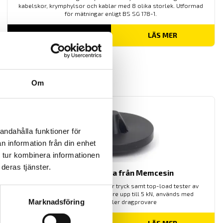
kabelskor, krymphylsor och kablar med 8 olika storlek. Utformad
för mätningar enligt BS SG 178-1.
LÄS MER
Om
andahålla funktioner för
n information från din enhet
 tur kombinera informationen
deras tjänster.
Vented tryckplatta från Memcesin
Mecmesin Vented tryckplatta för tryck samt top-load tester av
plast/PET flaskor och behållare upp till 5 kN, används med
Marknadsföring
dynamometer eller dragprovare