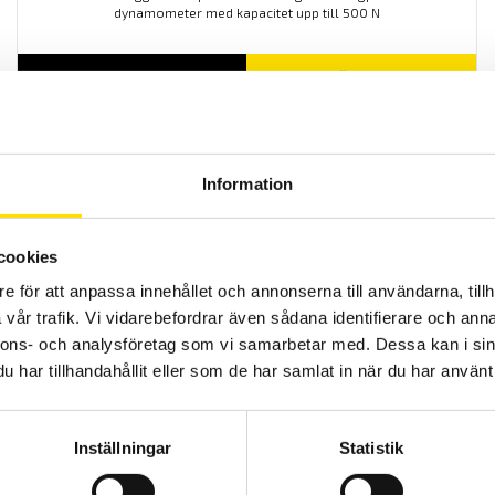
dynamometer med kapacitet upp till 500 N
LÄS MER
Information
cookies
e för att anpassa innehållet och annonserna till användarna, tillh
vår trafik. Vi vidarebefordrar även sådana identifierare och anna
nnons- och analysföretag som vi samarbetar med. Dessa kan i sin
har tillhandahållit eller som de har samlat in när du har använt 
Mecmesin 1 kN 3-Point Bend Jig
Mecmsin 3-Point Bend Jig för trycktester av flexibla och fasta
material upp till 1 kN, används tillsammans med dragprovare och
Inställningar
Statistik
dynamometer