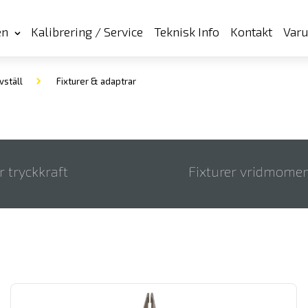
en
Kalibrering / Service
Teknisk Info
Kontakt
Var
vställ
Fixturer & adaptrar
r tryckkraft
Fixturer vridmome