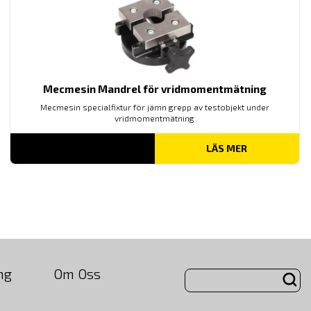
Mecmesin Mandrel för vridmomentmätning
Mecmesin specialfixtur för jämn grepp av testobjekt under
vridmomentmätning
LÄS MER
ng
Om Oss