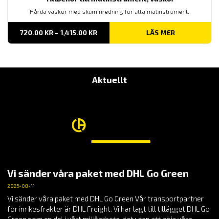
Hårda väskor med skuminredning för alla mätinstrument.
PRISINTERVALL:
720.00
KR
–
1,415.00
KR
LÄS MER
720.00 KR
TILL
1,415.00 KR
Aktuellt
Vi sänder våra paket med DHL Go Green
2025-08-11
Vi sänder våra paket med DHL Go Green Vår transportpartner
för inrikesfrakter är DHL Freight. Vi har lagt till tillägget DHL Go
Green som en del i vårt miljöarbete, det utan att höja våra