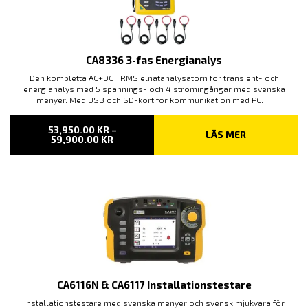
CA8336 3-fas Energianalys
Den kompletta AC+DC TRMS elnätanalysatorn för transient- och
energianalys med 5 spännings- och 4 strömingångar med svenska
menyer. Med USB och SD-kort för kommunikation med PC.
53,950.00
KR
–
LÄS MER
PRISINTERVALL:
59,900.00
KR
53,950.00 KR
TILL
59,900.00 KR
CA6116N & CA6117 Installationstestare
Installationstestare med svenska menyer och svensk mjukvara för