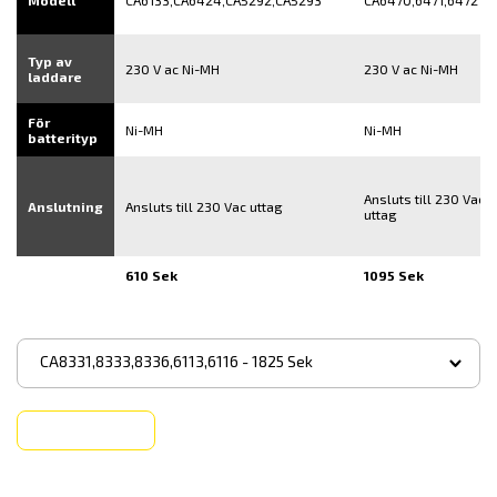
Modell
CA6133,CA6424,CA5292,CA5293
CA6470,6471,6472
Typ av
230 V ac Ni-MH
230 V ac Ni-MH
laddare
För
Ni-MH
Ni-MH
batterityp
Ansluts till 230 Vac
Anslutning
Ansluts till 230 Vac uttag
uttag
610 Sek
1095 Sek
▾
CA8331,8333,8336,6113,6116 - 1825 Sek
Köp