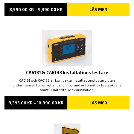
PRISINTERVALL:
8,590.00
KR
–
9,390.00
KR
LÄS MER
8,590.00 KR
TILL
9,390.00 KR
CA6131 & CA6133 Installationstestare
CA6131 och CA6133 är kompakta installationstestare utan
undermenyer för enkel användning med automatisk testsekvens
samt Bluetooth kommunikation.
PRISINTERVALL:
8,395.00
KR
–
10,990.00
KR
LÄS MER
8,395.00 KR
TILL
10,990.00 KR