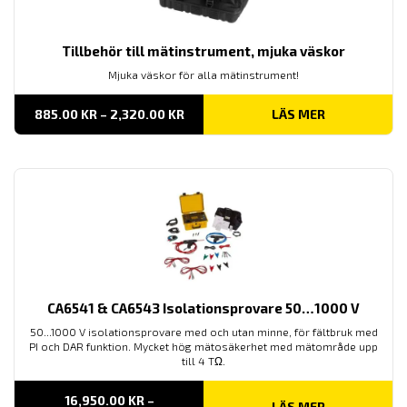
Tillbehör till mätinstrument, mjuka väskor
Mjuka väskor för alla mätinstrument!
PRISINTERVALL:
885.00
KR
–
2,320.00
KR
LÄS MER
885.00 KR
TILL
2,320.00 KR
CA6541 & CA6543 Isolationsprovare 50…1000 V
50...1000 V isolationsprovare med och utan minne, för fältbruk med
PI och DAR funktion. Mycket hög mätosäkerhet med mätområde upp
till 4 TΩ.
16,950.00
KR
–
LÄS MER