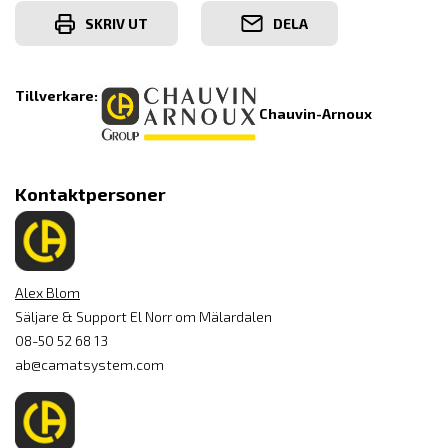
SKRIV UT
DELA
Tillverkare:
Chauvin-Arnoux
Kontaktpersoner
Alex Blom
Säljare & Support El Norr om Mälardalen
08-50 52 68 13
ab@camatsystem.com