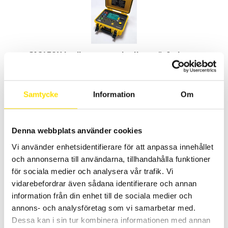
CA6470N Jordbrygga med valbar mätfrekvens
Används vid nysättning av jordtag och underhållskontroll
av referensjordtag, även med markresistivitets- och
kontinutetsmätning samt minne.
Samtycke
Information
Om
20,950.00
KR
LÄS MER
Denna webbplats använder cookies
Vi använder enhetsidentifierare för att anpassa innehållet
och annonserna till användarna, tillhandahålla funktioner
för sociala medier och analysera vår trafik. Vi
vidarebefordrar även sådana identifierare och annan
information från din enhet till de sociala medier och
annons- och analysföretag som vi samarbetar med.
OX9000 Scopix IV oscilloskopserie
Dessa kan i sin tur kombinera informationen med annan
Handhållna oscilloskop med galvaniskt isolerade kanaler, med