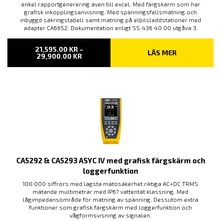
enkel rapportgenerering även till excel. Med färgskärm som har
grafisk inkopplingsanvisning. Med spänningsfallsmätning och
inbyggd säkringstabell samt mätning på elbilsladdstationer med
adapter CA6652. Dokumentation enligt SS 436 40 00 utgåva 3.
21,595.00
KR
–
LÄS MER
PRISINTERVALL:
29,900.00
KR
21,595.00 KR
TILL
29,900.00 KR
CA5292 & CA5293 ASYC IV med grafisk färgskärm och
loggerfunktion
100 000 siffrors med lägsta mätosäkerhet riktiga AC+DC TRMS
mätande multimetrar med IP67 vattentät klassning. Med
lågimpedansområde för mätning av spänning. Dessutom extra
funktioner som grafisk färgskärm med loggerfunktion och
vågformsvisning av signalen.