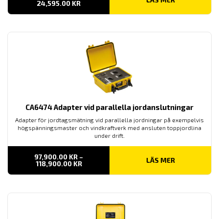
PRISINTERVALL:
24,595.00
KR
16,950.00 KR
TILL
24,595.00 KR
CA6474 Adapter vid parallella jordanslutningar
Adapter för jordtagsmätning vid parallella jordningar på exempelvis
högspänningsmaster och vindkraftverk med ansluten toppjordlina
under drift.
97,900.00
KR
–
LÄS MER
PRISINTERVALL:
118,900.00
KR
97,900.00 KR
TILL
118,900.00 KR