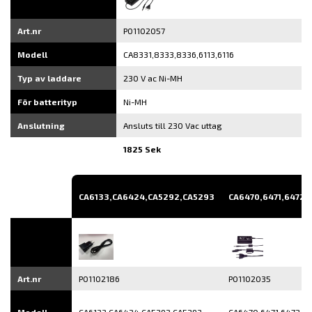
Art.nr
P01102057
Modell
CA8331,8333,8336,6113,6116
Typ av laddare
230 V ac Ni-MH
För batterityp
Ni-MH
Anslutning
Ansluts till 230 Vac uttag
1825 Sek
CA6133,CA6424,CA5292,CA5293
CA6470,6471,6472
Art.nr
P01102186
P01102035