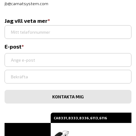
jb@camatsystem.com
Jag vill veta mer
E-post
Ange
e-
post
Bekräfta
e-
post
CA8331,8333,8336,6113,6116