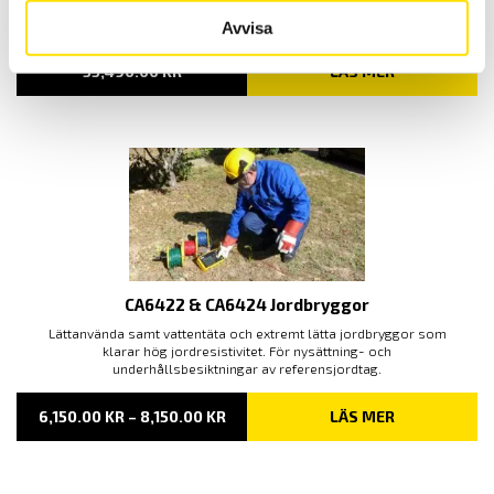
hur jordtaget uppför sig i händelse av ett blixtnedslag där upp till 70
% av energin finns i frekvensområdet upp till 5000 Hz.
Avvisa
55,490.00
KR
LÄS MER
CA6422 & CA6424 Jordbryggor
Lättanvända samt vattentäta och extremt lätta jordbryggor som
klarar hög jordresistivitet. För nysättning- och
underhållsbesiktningar av referensjordtag.
PRISINTERVALL:
6,150.00
KR
–
8,150.00
KR
LÄS MER
6,150.00 KR
TILL
8,150.00 KR