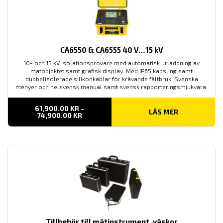
CA6550 & CA6555 40 V…15 kV
10- och 15 kV isolationsprovare med automatisk urladdning av
mätobjektet samt grafisk display. Med IP65 kapsling samt
dubbelisolerade silikonkablar för krävande fältbruk. Svenska
menyer och helsvensk manual samt svensk rapporteringsmjukvara.
61,900.00
KR
–
LÄS MER
PRISINTERVALL:
74,900.00
KR
61,900.00 KR
TILL
74,900.00 KR
Tillbehör till mätinstrument, väskor