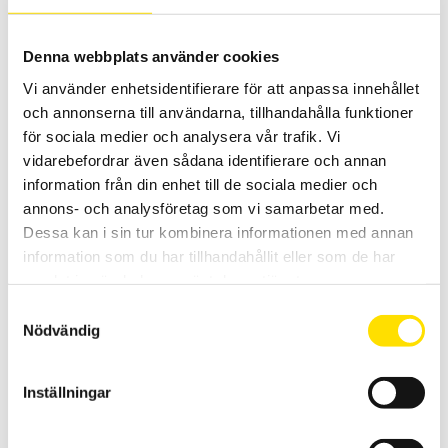
Denna webbplats använder cookies
Mecmesin Lever Operated Cam grip
Vi använder enhetsidentifierare för att anpassa innehållet
Spakmanövrerad Mecmesin fixtur för dragtester, används med
och annonserna till användarna, tillhandahålla funktioner
dragprovare
för sociala medier och analysera vår trafik. Vi
LÄS MER
vidarebefordrar även sådana identifierare och annan
information från din enhet till de sociala medier och
annons- och analysföretag som vi samarbetar med.
Dessa kan i sin tur kombinera informationen med annan
information som du har tillhandahållit eller som de har
samlat in när du har använt deras tjänster.
Samtyckesval
Nödvändig
Mecmesin krok 2500N
Inställningar
Krok från Mecmesin för användning med dynamometer eller
dragprovare