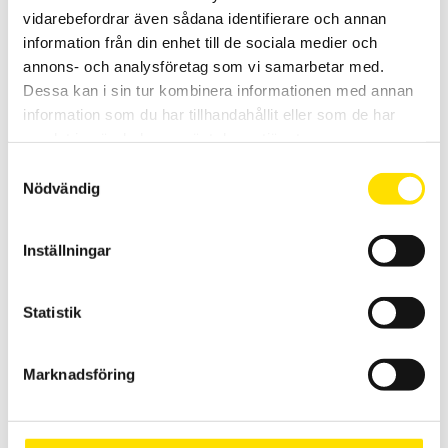
vidarebefordrar även sådana identifierare och annan
information från din enhet till de sociala medier och
annons- och analysföretag som vi samarbetar med.
Self-levelling tryckplatta från Mecmesin
Dessa kan i sin tur kombinera informationen med annan
Self-levelling tryckplatta från Mecmesin för jämn mätning och
information som du har tillhandahållit eller som de har
används med dragprovare eller dynamometer
samlat in när du har använt deras tjänster.
LÄS MER
Samtyckesval
Nödvändig
Inställningar
Statistik
Mecmesin Cone Probe
Marknadsföring
Cone Probe från Mecmesin för tryck och punkteringstester, används
med dragprovare eller dynamometer