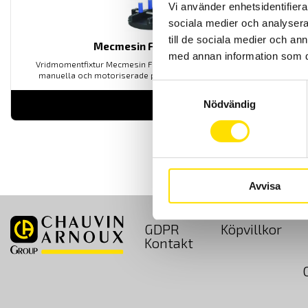
Vi använder enhetsidentifierar
sociala medier och analysera 
till de sociala medier och a
Mecmesin Fixing Plates
med annan information som du 
Vridmomentfixtur Mecmesin Fixing Plate för användning med
manuella och motoriserade provställ för momentmätning.
Samtyckesval
Nödvändig
LÄS MER
Avvisa
GDPR
Köpvillkor
Kontakt