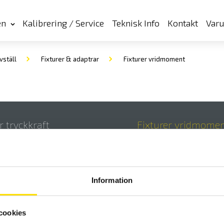
en
Kalibrering / Service
Teknisk Info
Kontakt
Var
vställ
Fixturer & adaptrar
Fixturer vridmoment
r tryckkraft
Fixturer vridmome
Information
cookies