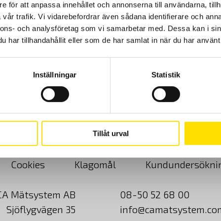
e för att anpassa innehållet och annonserna till användarna, tillh
vår trafik. Vi vidarebefordrar även sådana identifierare och anna
nnons- och analysföretag som vi samarbetar med. Dessa kan i sin
Mecmesin Mini V-block
har tillhandahållit eller som de har samlat in när du har använt 
Mecmesin Mini V-block för vridmomentmätning av mindre objekt,
justeras enkelt mellan 5 och 26 mm
Inställningar
Statistik
LÄS MER
Tillåt urval
Cookies
Klagomål
Kundundersökni
CA Mätsystem AB
08-50 52 68 00
Sjöflygvägen 35
info@camatsystem.co