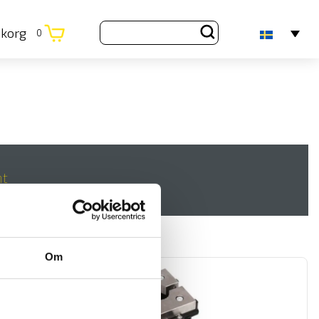
ukorg
0
nt
Om