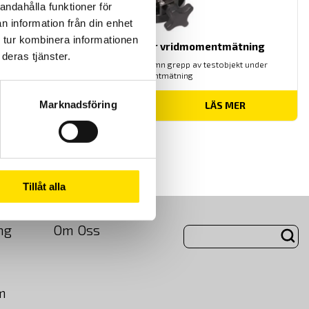
andahålla funktioner för
n information från din enhet
 tur kombinera informationen
Mecmesin Mandrel för vridmomentmätning
deras tjänster.
Mecmesin specialfixtur för jämn grepp av testobjekt under
vridmomentmätning
Marknadsföring
LÄS MER
Tillåt alla
ng
Om Oss
m