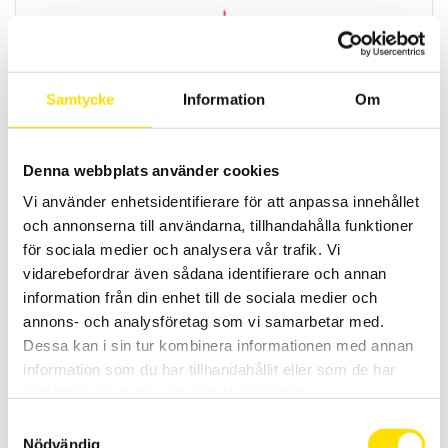
Samtycke
Information
Om
CA745N Spänningsprovare 690 V AC/DC
Denna webbplats använder cookies
Spänningsprovare med automatiskt lik- eller
växelspänningsområdesval. Liten och smidig med kat. III 600 V
Vi använder enhetsidentifierare för att anpassa innehållet
spänningskategori.
och annonserna till användarna, tillhandahålla funktioner
850.00
kr
LÄS MER
för sociala medier och analysera vår trafik. Vi
vidarebefordrar även sådana identifierare och annan
information från din enhet till de sociala medier och
annons- och analysföretag som vi samarbetar med.
Dessa kan i sin tur kombinera informationen med annan
information som du har tillhandahållit eller som de har
samlat in när du har använt deras tjänster.
Samtyckesval
Nödvändig