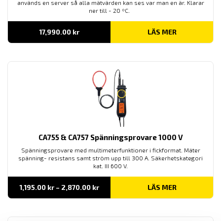
används en server så alla mätvärden kan ses var man en är. Klarar
ner till - 20 ºC.
17,990.00
kr
LÄS MER
CA755 & CA757 Spänningsprovare 1000 V
Spänningsprovare med multimeterfunktioner i fickformat. Mäter
spänning- resistans samt ström upp till 300 A. Säkerhetskategori
kat. III 600 V.
Prisintervall:
1,195.00
kr
–
2,870.00
kr
LÄS MER
1,195.00 kr
till
2,870.00 kr