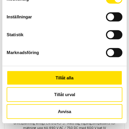
CA771 & CA773 Spänningsprovare 1000 V AC / 1400 V
DC – enligt EN 61243-3
Inställningar
Spänningsprovare för spänningskontroll av andra spänningar än
driftspänning enligt EN 61243-3. Med låg ingångsimpedans för
mätning upp till 1000 V AC / 1400 V DC med 1000 V kat IV
spänningskategori.
Statistik
Prisintervall:
2,080.00
kr
–
2,585.00
kr
LÄS MER
2,080.00 kr
till
Marknadsföring
2,585.00 kr
Tillåt alla
Tillåt urval
CA742 & CA762 Spänningsprovare 690 V AC – enligt
EN 61243-3
Avvisa
Spänningsprovare för spänningskontroll av andra spänningar än
driftspänning enligt EN 61243-3. Med låg ingångsimpedans för
mätning upp till 690 V AC / 750 DC med 600 V kat IV