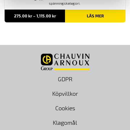
spänningskategori.
Prisintervall:
275.00
kr
–
1,115.00
kr
LÄS MER
275.00 kr
till
1,115.00 kr
GDPR
Köpvillkor
Cookies
Klagomål