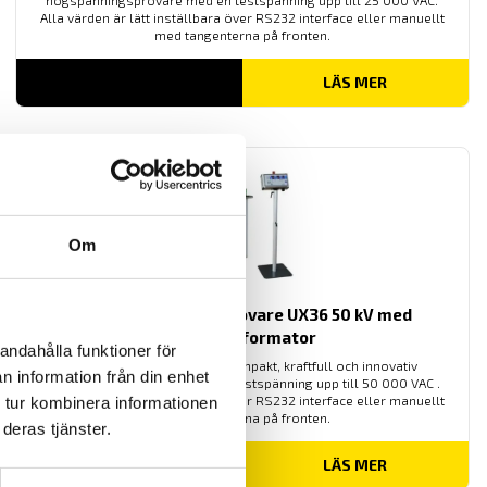
högspänningsprovare med en testspänning upp till 25 000 VAC.
Alla värden är lätt inställbara över RS232 interface eller manuellt
med tangenterna på fronten.
LÄS MER
Om
ETL Högspänningsprovare UX36 50 kV med
oljetransformator
andahålla funktioner för
UX 36 50 kV är en mycket kompakt, kraftfull och innovativ
n information från din enhet
högspänningsprovare med en testspänning upp till 50 000 VAC .
Alla värden är lätt inställbara över RS232 interface eller manuellt
 tur kombinera informationen
med tangenterna på fronten.
deras tjänster.
LÄS MER