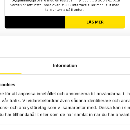
högspänningsprovare med en testspänning upp till 8 000 VAC. Alla
värden är lätt inställbara över RS232 interface eller manuellt med
tangenterna på fronten.
LÄS MER
Information
ETL Högspänningsprovare UX36 100 kV med
cookies
oljetransformator
e för att anpassa innehållet och annonserna till användarna, tillh
UX 36 100 kV är en mycket kompakt, kraftfull och innovativ
vår trafik. Vi vidarebefordrar även sådana identifierare och anna
högspänningsprovare med en testspänning upp till 100 000 VAC.
Alla värden är lätt inställbara över RS232 interface eller manuellt
nnons- och analysföretag som vi samarbetar med. Dessa kan i sin
med tangenterna på fronten.
har tillhandahållit eller som de har samlat in när du har använt 
LÄS MER