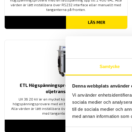
högspänningsprovare med en testspänning upp till 2 400 VAC. Alla
värden är lätt inställbara över RS232 interface eller manuellt med
tangenterna på fronten.
LÄS MER
Samtycke
ETL Högspänningsprovare UX36 20 kV med
Denna webbplats använder 
oljetransformator
Vi använder enhetsidentifierar
UX 36 20 kV är en mycket kompakt, kraftfull och innovativ
sociala medier och analysera 
högspänningsprovare med en testspänning upp till 20 000 VAC.
Alla värden är lätt inställbara över RS232 interface eller manuellt
till de sociala medier och a
med tangenterna på fronten.
med annan information som du 
LÄS MER
Samtyckesval