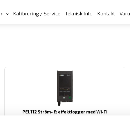
en
Kalibrering / Service
Teknisk Info
Kontakt
Var
PEL112 Ström- & effektlogger med Wi-Fi
Effekt- och energilogger utan display, mäter upp till 4 spänningar
och 3 strömmar AC+DC TRMS. Med SD-kort, USB, Ethernet samt Wi-
Fi. Wi-Fi kan antingen anslutas till ett nätverk via en server, eller