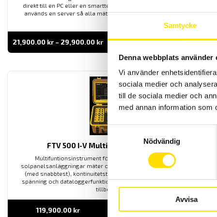
direkt till en PC eller en smarttelefon. Med IRD DataView Synch
används en server så alla mätvärden kan ses var man en är.
Samtycke
Prisintervall:
21,900.00
kr
–
29,900.00
kr
LÄS MER
21,900.00 kr
till
Denna webbplats använder 
29,900.00 kr
Vi använder enhetsidentifierar
sociala medier och analysera 
till de sociala medier och a
med annan information som du 
Samtyckesval
Nödvändig
FTV 500 I-V Multifunktionstestare
Multifuntionsinstrument för kontroll och underhåll av
solpanelsanläggningar mäter omvandlingseffektivitet, I-V kurva
(med snabbtest), kontinuitetstest, isolationsprov även under
spänning och dataloggerfunktion. Levereras komplett med alla
tillbehör.
Avvisa
119,900.00
kr
LÄS MER