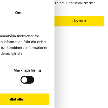
kommunikation. Med 5- spännings-och 4- för strömingångar.
Om
37,900.00
kr
LÄS MER
andahålla funktioner för
n information från din enhet
 tur kombinera informationen
deras tjänster.
Marknadsföring
Tillåt alla