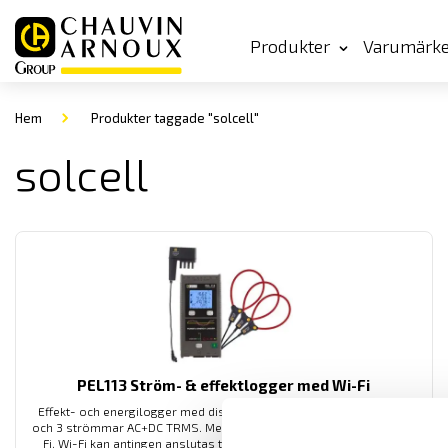
Produkter
Varumärk
Hem
Produkter taggade "solcell"
solcell
PEL113 Ström- & effektlogger med Wi-Fi
Effekt- och energilogger med display, mäter upp till 4 spänningar
och 3 strömmar AC+DC TRMS. Med SD-kort, USB, Ethernet samt Wi-
Fi. Wi-Fi kan antingen anslutas till ett nätverk via en server, eller