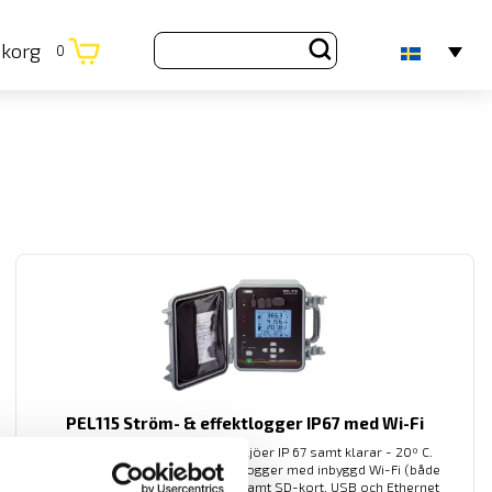
ukorg
0
PEL115 Ström- & effektlogger IP67 med Wi-Fi
För energianalys i krävande miljöer IP 67 samt klarar - 20º C.
AC+DC TRMS effekt- och energilogger med inbyggd Wi-Fi (både
access samt Hotspot funktion samt SD-kort, USB och Ethernet